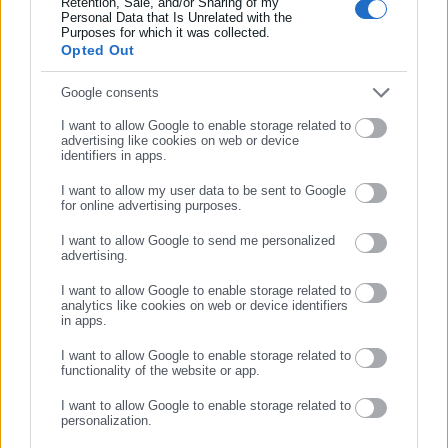
Retention, Sale, and/or Sharing of my
Personal Data that Is Unrelated with the
Συμπλήρωσε επώνυμο
Purposes for which it was collected.
Opted Out
Tags:
ΑΛΕΞΗΣ ΜΗΤΡΟΠΟΥΛΟΣ,
ΑΝΕΡΓΙΑ,
ΠΟΣΟΣΤΑ
Συμπλήρωσε email
Google consents
I want to allow Google to enable storage related to
advertising like cookies on web or device
identifiers in apps.
Τελευταία νέα
Δημοφιλή
Όλα τα νέα
I want to allow my user data to be sent to Google
for online advertising purposes.
ΣΥΝΕΧΙΣΤΕ ΣΤΟ WEBSITE
I want to allow Google to send me personalized
advertising.
ΕΓΓΡΑΦΗ
Προτεινόμενα άρθρα
I want to allow Google to enable storage related to
analytics like cookies on web or device identifiers
in apps.
I want to allow Google to enable storage related to
functionality of the website or app.
I want to allow Google to enable storage related to
personalization.