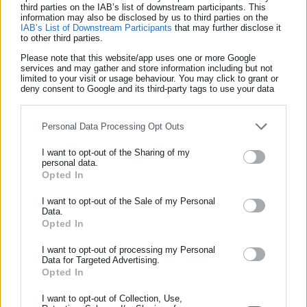
third parties on the IAB’s list of downstream participants. This
2025, σύμφωνα με τη ΔΥΠΑ
information may also be disclosed by us to third parties on the
IAB’s List of Downstream Participants
that may further disclose it
to other third parties.
● 126.064 περισσότερους ανέργους (μεταβολή +16,4%) σε
σχέση με τον Οκτώβριο 2025, ανακοίνωσε η ΔΥΠΑ για τον
Please note that this website/app uses one or more Google
services and may gather and store information including but not
Νοέμβριο 2025
limited to your visit or usage behaviour. You may click to grant or
deny consent to Google and its third-party tags to use your data
for below specified purposes in below Google consent section.
● 15.933 λιγότερους ανέργους (μεταβολή -4%) σε σχέση με τον
Οκτώβριο 2025, ανακοίνωσε η ΕΛΣΤΑΤ για τον Νοέμβριο
Personal Data Processing Opt Outs
2025
I want to opt-out of the Sharing of my
personal data.
Opted In
ΕΓΓΡΑΦΗ NEWSLETTER
Ενημερωθείτε πρώτοι για ειδήσεις και θέματα από το χώρο της
I want to opt-out of the Sale of my Personal
Αναλυτικά στο
https://enypekk.gr/2026/01/02/ebaigmos-me-ta-
Data.
Αυτοδιοίκησης, της δημόσιας διοίκησης, της εργασίας, της
Opted In
pososta-anergias-tou-noemvriou-2025/
ασφάλισης αλλά και γενικότερης επικαιρότητας από την Ελλάδα
και όλο τον κόσμο!
I want to opt-out of processing my Personal
Data for Targeted Advertising.
Opted In
Συμπλήρωσε όνομα
I want to opt-out of Collection, Use,