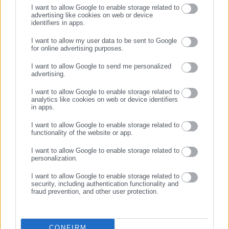
I want to allow Google to enable storage related to
advertising like cookies on web or device
identifiers in apps.
29.01.2026 | 09:38
22.01.2026 | 07:48
Ακυρώνονται ακτοπλοϊκά
Σε αυτές τις περιοχές θα
I want to allow my user data to be sent to Google
δρομολόγια λόγω ισχυρών
χτυπήσει σήμερα η
for online advertising purposes.
ΣΥΝΕΧΙΣΤΕ ΣΤΟ WEBSITE
ανέμων
κακοκαιρία
I want to allow Google to send me personalized
advertising.
ΕΓΓΡΑΦΗ
I want to allow Google to enable storage related to
analytics like cookies on web or device identifiers
in apps.
I want to allow Google to enable storage related to
functionality of the website or app.
20.01.2026 | 21:52
10.01.2026 | 20:44
Ανεμοι 12 μποφόρ «χτυπούν»
Ισχυροί άνεμοι προκάλεσαν
I want to allow Google to enable storage related to
το Ρίο – Αντίρριο
103 κλήσεις στην
personalization.
Πυροσβεστική σε
I want to allow Google to enable storage related to
Πελοπόννησο, Δυτική και
security, including authentication functionality and
Στερεά Ελλάδα
fraud prevention, and other user protection.
CONFIRM