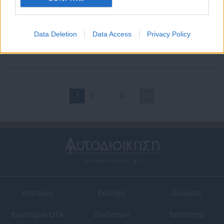
10.01.2026 | 20:31
10.01.2026 | 20:02
Θυελλώδεις άνεμοι στα
Κακοκαιρία σαρώνει τη
Data Deletion
Data Access
Privacy Policy
λιμάνια επιβάλλουν
χώρα: Δρόμοι ποτάμια και
απαγορευτικό απόπλου σε
δεκάδες πτώσεις δέντρων
όλη τη χώρα
(βίντεο)
1
2
…
21
Κεντρική
Εκλογές
Διαύγεια
Ευρετήριο ΟΤΑ
Σύνδεσμοι
Ταυτότητα