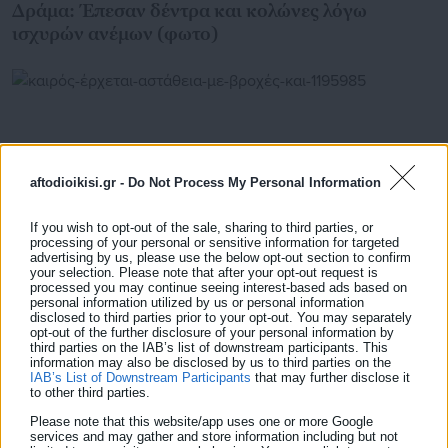
Δράμα: Έπεσαν δέντρα και κολώνες λόγω
ισχυρών ανέμων (φωτο)
aftodioikisi.gr -
Do Not Process My Personal Information
If you wish to opt-out of the sale, sharing to third parties, or
processing of your personal or sensitive information for targeted
advertising by us, please use the below opt-out section to confirm
your selection. Please note that after your opt-out request is
processed you may continue seeing interest-based ads based on
personal information utilized by us or personal information
disclosed to third parties prior to your opt-out. You may separately
11.04.2026 | 12:00
opt-out of the further disclosure of your personal information by
Καιρός: Έρχεται αστάθεια με βροχές και
third parties on the IAB’s list of downstream participants. This
ενισχυμένους ανέμους – Η πρόγνωση Κολυδά
information may also be disclosed by us to third parties on the
IAB’s List of Downstream Participants
that may further disclose it
to other third parties.
Please note that this website/app uses one or more Google
services and may gather and store information including but not
Τελευταία νέα
Δημοφιλή