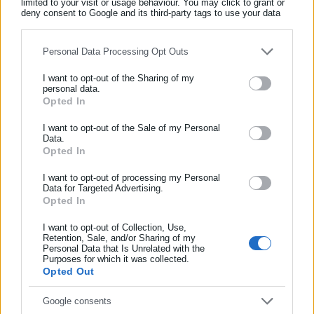
limited to your visit or usage behaviour. You may click to grant or
Όλα τα νέα
deny consent to Google and its third-party tags to use your data
for below specified purposes in below Google consent section.
Personal Data Processing Opt Outs
Περισσότερα άρθρα
I want to opt-out of the Sharing of my
personal data.
Opted In
ΕΓΓΡΑΦΗ NEWSLETTER
Ενημερωθείτε πρώτοι για ειδήσεις και θέματα από το χώρο της
I want to opt-out of the Sale of my Personal
Data.
Αυτοδιοίκησης, της δημόσιας διοίκησης, της εργασίας, της
Opted In
ασφάλισης αλλά και γενικότερης επικαιρότητας από την Ελλάδα
και όλο τον κόσμο!
I want to opt-out of processing my Personal
Data for Targeted Advertising.
Opted In
Συμπλήρωσε όνομα
05.03.2026 | 12:50
16.02.2026 | 15:40
Καιρός: Έρχεται ενίσχυση
Λέσβος: Καταστροφές στη
βοριάδων και πτώση
Σκάλα Ερεσού από τους
I want to opt-out of Collection, Use,
Retention, Sale, and/or Sharing of my
θερμοκρασίας
θυελλώδεις ανέμους
Personal Data that Is Unrelated with the
Συμπλήρωσε επώνυμο
Purposes for which it was collected.
Opted Out
Συμπλήρωσε email
Google consents