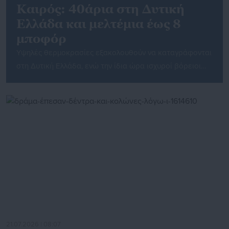
Καιρός: 40άρια στη Δυτική
Ελλάδα και μελτέμια έως 8
μποφόρ
Υψηλές θερμοκρασίες εξακολουθούν να καταγράφονται
στη Δυτική Ελλάδα, ενώ την ίδια ώρα ισχυροί βόρειοι
άνεμοι, που φτάνουν τα 7 και τοπικά τα 8 μποφόρ,
επηρεάζουν τις ανατολικές περιοχές της χώρας. Ο
συνδυασμός αυτός διαμορφώνει ιδιαίτερα επικίνδυνες
συνθήκες για την εκδήλωση και την εξάπλωση
πυρκαγιών, με τη Δευτέρα να εκτιμάται ως η
δυσκολότερη ημέρα, σύμφωνα με […]
21.07.2026 | 08:07