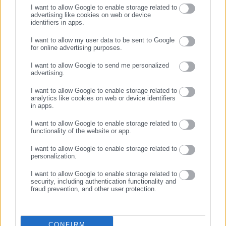
I want to allow Google to enable storage related to
advertising like cookies on web or device
identifiers in apps.
06.06.2026 | 14:16
03.04.2026 | 16:25
Ανασχηματισμός προ των
Ζ.Κωνσταντοπούλου:
I want to allow my user data to be sent to Google
πυλών: Πού «κλειδώνουν» οι
«Πρότεινα να μετονομαστεί
for online advertising purposes.
ΣΥΝΕΧΙΣΤΕ ΣΤΟ WEBSITE
αλλαγές στην κυβέρνηση
η Νέα Δημοκρατία σε Νέα
I want to allow Google to send me personalized
Δικογραφία»
advertising.
ΕΓΓΡΑΦΗ
I want to allow Google to enable storage related to
analytics like cookies on web or device identifiers
in apps.
I want to allow Google to enable storage related to
functionality of the website or app.
03.04.2026 | 16:13
03.04.2026 | 13:34
ΣΥΡΙΖΑ: “Πιστεύουν ότι ένας
Λατινοπούλου για
I want to allow Google to enable storage related to
«κομματικός μουτζαχεντίν»
ανασχηματισμό: «Άλλαξε ο
personalization.
αρκεί για τον πρωτογενή
Μανωλιός και έβαλε τα ρούχα
I want to allow Google to enable storage related to
τομέα;”
του αλλιώς»
security, including authentication functionality and
fraud prevention, and other user protection.
CONFIRM