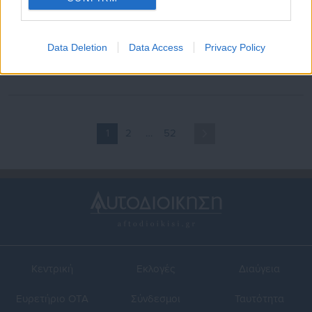
03.04.2026 | 13:04
03.04.2026 | 12:21
ΠΑΣΟΚ για ανασχηματισμό:
Ανασχηματισμός: Σχοινάς,
Data Deletion
Data Access
Privacy Policy
Μόνη λύση οι πρόωρες
Τουρνάς και Λαζαρίδης
εκλογές για να επέλθει
μπήκαν στην κυβέρνηση –
κάθαρση
Όλες οι αλλαγές
1
2
…
52
Κεντρική
Εκλογές
Διαύγεια
Ευρετήριο ΟΤΑ
Σύνδεσμοι
Ταυτότητα