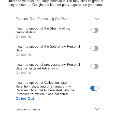
limited to your visit or usage behaviour. You may click to grant or
Όλα τα νέα
deny consent to Google and its third-party tags to use your data
for below specified purposes in below Google consent section.
Personal Data Processing Opt Outs
Περισσότερα άρθρα
I want to opt-out of the Sharing of my
personal data.
Opted In
ΕΓΓΡΑΦΗ NEWSLETTER
Ενημερωθείτε πρώτοι για ειδήσεις και θέματα από το χώρο της
I want to opt-out of the Sale of my Personal
Data.
Αυτοδιοίκησης, της δημόσιας διοίκησης, της εργασίας, της
Opted In
ασφάλισης αλλά και γενικότερης επικαιρότητας από την Ελλάδα
και όλο τον κόσμο!
I want to opt-out of processing my Personal
Data for Targeted Advertising.
Opted In
Συμπλήρωσε όνομα
08.06.2026 | 17:30
08.06.2026 | 14:26
ΣΥΡΙΖΑ για ανασχηματισμό:
Ανακοινώθηκε ο
Εκλογές για να ανασάνει η
ανασχηματισμός: Ποιοι
I want to opt-out of Collection, Use,
Retention, Sale, and/or Sharing of my
χώρα
μπαίνουν στην κυβέρνηση –
Personal Data that Is Unrelated with the
Συμπλήρωσε επώνυμο
Ποια θέση μένει “κενή”
Purposes for which it was collected.
Opted Out
Συμπλήρωσε email
Google consents