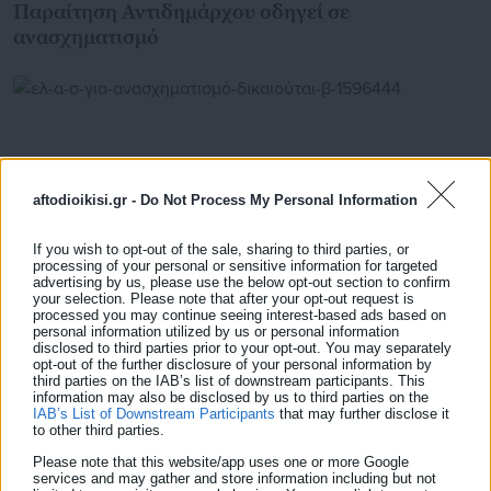
Παραίτηση Αντιδημάρχου οδηγεί σε
ανασχηματισμό
aftodioikisi.gr -
Do Not Process My Personal Information
If you wish to opt-out of the sale, sharing to third parties, or
processing of your personal or sensitive information for targeted
advertising by us, please use the below opt-out section to confirm
your selection. Please note that after your opt-out request is
processed you may continue seeing interest-based ads based on
personal information utilized by us or personal information
disclosed to third parties prior to your opt-out. You may separately
08.06.2026 | 19:13
opt-out of the further disclosure of your personal information by
ΕΛ.Α.Σ για ανασχηματισμό: «Δικαιούται βραβείο
third parties on the IAB’s list of downstream participants. This
ανακύκλωσης του ασήμαντου»
information may also be disclosed by us to third parties on the
IAB’s List of Downstream Participants
that may further disclose it
to other third parties.
Please note that this website/app uses one or more Google
services and may gather and store information including but not
Τελευταία νέα
Δημοφιλή