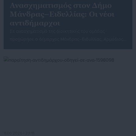
Ανασχηματισμός στον Δήμο
Μάνδρας–Ειδυλλίας: Οι νέοι
αντιδήμαρχοι
Σε ανασχηματισμό της διοικητικής του ομάδας
προχώρησε ο δήμαρχος Μάνδρας–Ειδυλλίας, Αρμόδιος
Δρίκος, διατηρώντας τον βασικό πυρήνα της διοίκησης
και προχωρώντας παράλληλα σε επιλεκτικές
παρεμβάσεις σε κομβικούς τομείς λειτουργίας του
Δήμου. Στο νέο σχήμα συμμετέχουν δύο νέοι
αντιδήμαρχοι, ενώ αλλαγή προσώπου σημειώνεται στις
αρμοδιότητες που αφορούν τα Τεχνικά Έργα, την
Πολεοδομία και τις Μελέτες. Ο Δημήτριος […]
11.06.2026 | 20:18