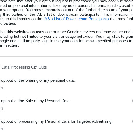
ease note that after your opt-out request is processed you may continue seein
40
ed on personal information utilized by us or personal information disclosed to
 to your opt-out. You may separately opt-out of the further disclosure of your p
y third parties on the IAB’s list of downstream participants. This information
us to third parties on the
IAB’s List of Downstream Participants
that may furt
ς
rd parties.
that this website/app uses one or more Google services and may gather and s
ncluding but not limited to your visit or usage behaviour. You may click to gra
ogle and its third-party tags to use your data for below specified purposes in
nt section.
ΡΑΦΗ NEWSLETTER
17.12.2024 | 06:54
ωθείτε πρώτοι για ειδήσεις και θέματα από το χώρο της Αυτοδιο
Συντάξεις: Προσοχή στη
l Data Processing Opt Outs
μόσιας διοίκησης, της εργασίας, της ασφάλισης αλλά και γενικότερ
τα 40 έτη (παράδειγμα)
ρότητας από την Ελλάδα και όλο τον κόσμο!
o opt-out of the Sharing of my personal data.
Οσοι έχουν ήδη 40ετία συμφέρει να αποχωρήσουν το
In
ήρωσε όνομα
δεν τους αποδίδει παρά ελάχιστα στη σύνταξη. Την
«Ασφάλιση και Συντάξεις» του Ελ. Τύπου και εξηγεί:
o opt-out of the Sale of my Personal Data.
ια
In
μείνουν (εκτός αν έχουν αποφασίσει διαφορετικά) εί
ήρωσε επώνυμο
ανταποδοτικότητα των εισφορών και η […]
o opt-out of processing my Personal Data for Targeted Advertising.
In
ρωσε email