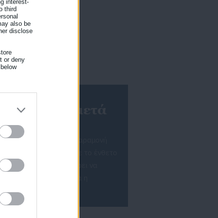
g interest-
 third
ersonal
 may also be
her disclose
tore
nt or deny
 below
ίκησης,
ν «παγίδα» μετά
ης
 συντομότερο, γιατί η παραμονή
 παραπάνω ανάλυση έκανε το ένθετο
 «Ο λόγος που δεν συμφέρει να
ναι γιατί πέφτει απότομα η