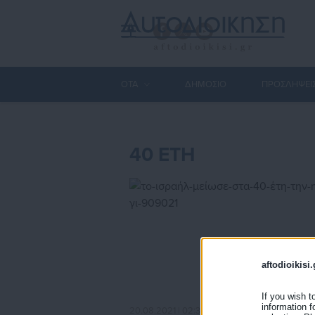
ΟΤΑ
ΔΗΜΟΣΙΟ
ΠΡΟΣΛΗΨΕΙ
40 ΕΤΗ
aftodioikisi.
If you wish t
information f
20.08.2021 | 02:34