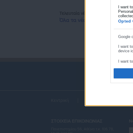
I want t
Personal
Τελευταία νέα
Δημοφιλή
collecte
Όλα τα νέα
Opted 
Google 
I want t
device id
I want t
I want t
I want t
device id
Κεντρική
Εκλογές
Διαύγ
I want t
I want t
ΣΤΟΙΧΕΙΑ ΕΠΙΚΟΙΝΩΝΙΑΣ
Ne
Πανεπιστημίου 56, Αθήνα τ.κ. 106 78,