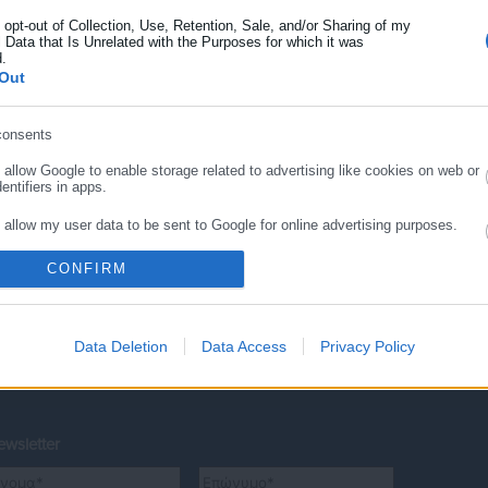
o opt-out of Collection, Use, Retention, Sale, and/or Sharing of my
 Data that Is Unrelated with the Purposes for which it was
d.
Out
ΣΥΝΕΧΙΣΤΕ ΣΤΟ WEBSITE
ΕΓΓΡΑΦΗ
consents
o allow Google to enable storage related to advertising like cookies on web or
entifiers in apps.
o allow my user data to be sent to Google for online advertising purposes.
CONFIRM
o allow Google to send me personalized advertising.
o allow Google to enable storage related to analytics like cookies on web or
entifiers in apps.
Data Deletion
Data Access
Privacy Policy
εια
Ευρετήριο ΟΤΑ
Σύνδεσμοι
Ταυτότητ
o allow Google to enable storage related to functionality of the website or app.
o allow Google to enable storage related to personalization.
wsletter