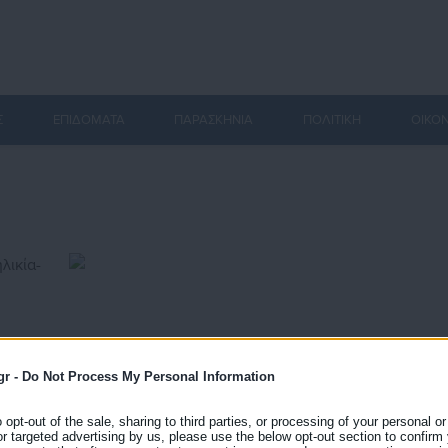
Σ
ΕΠΙΔΟΜΑΤΑ
ΠΑΡΑΣΚΗΝΙΑ
ΠΟΛΙΤΙΚΗ
ΟΙΚΟ
gr -
Do Not Process My Personal Information
o opt-out of the sale, sharing to third parties, or processing of your personal or
or targeted advertising by us, please use the below opt-out section to confirm