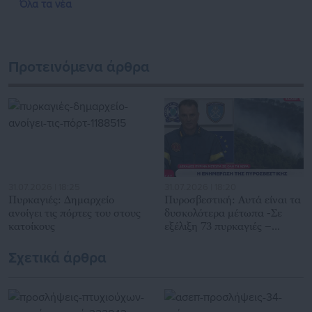
Όλα τα νέα
δημόσιο και ιδιωτικό τομέα, ενώ λειτουργεί ως δίαυλος
διαδραστικής ενημέρωσης και επικοινωνίας μεταξύ της
Περιφέρειας και του Κέντρου. Καθημερινά δέχεται
εκατοντάδες χιλιάδες επισκέψεις από εργαζόμενους στο
Προτεινόμενα άρθρα
δημόσιο και ιδιωτικό τομέα, πολιτικούς, αιρετούς της
Αυτοδιοίκησης, επιχειρηματίες και, κυρίως, πολίτες που
ενδιαφέρονται για τοπικά, εργασιακά, ασφαλιστικά αλλά και
για γενικότερα θέματα της επικαιρότητας.
31.07.2026 | 18:25
31.07.2026 | 18:20
Πυρκαγιές: Δημαρχείο
Πυροσβεστική: Αυτά είναι τα
ανοίγει τις πόρτες του στους
δυσκολότερα μέτωπα -Σε
κατοίκους
εξέλιξη 73 πυρκαγιές –
Κίνδυνος για Σάββατο
Σχετικά άρθρα