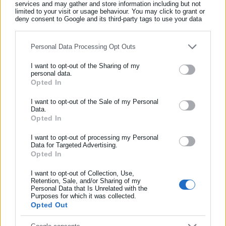
services and may gather and store information including but not
limited to your visit or usage behaviour. You may click to grant or
deny consent to Google and its third-party tags to use your data
for below specified purposes in below Google consent section.
Personal Data Processing Opt Outs
I want to opt-out of the Sharing of my
personal data.
Opted In
ΕΓΓΡΑΦΗ NEWSLETTER
Ενημερωθείτε πρώτοι για ειδήσεις και θέματα από το χώρο της
I want to opt-out of the Sale of my Personal
Data.
Αυτοδιοίκησης, της δημόσιας διοίκησης, της εργασίας, της
Opted In
ασφάλισης αλλά και γενικότερης επικαιρότητας από την Ελλάδα
και όλο τον κόσμο!
I want to opt-out of processing my Personal
Data for Targeted Advertising.
Opted In
Συμπλήρωσε όνομα
I want to opt-out of Collection, Use,
Retention, Sale, and/or Sharing of my
Personal Data that Is Unrelated with the
Συμπλήρωσε επώνυμο
Purposes for which it was collected.
Opted Out