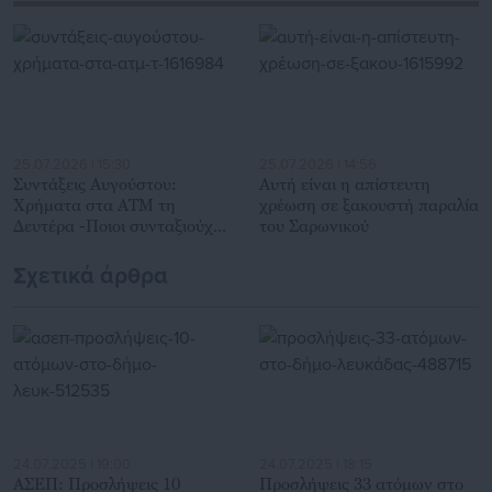
Αυτοδιοίκησης, επιχειρηματίες και, κυρίως, πολίτες που
ενδιαφέρονται για τοπικά, εργασιακά, ασφαλιστικά αλλά και
για γενικότερα θέματα της επικαιρότητας.
25.07.2026 | 15:30
25.07.2026 | 14:56
Συντάξεις Αυγούστου:
Αυτή είναι η απίστευτη
Χρήματα στα ΑΤΜ τη
χρέωση σε ξακουστή παραλία
Δευτέρα -Ποιοι συνταξιούχοι
του Σαρωνικού
πληρώνονται
Σχετικά άρθρα
24.07.2025 | 19:00
24.07.2025 | 18:15
ΑΣΕΠ: Προσλήψεις 10
Προσλήψεις 33 ατόμων στο