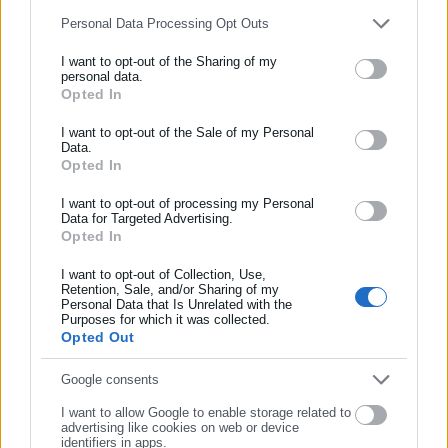
Personal Data Processing Opt Outs
I want to opt-out of the Sharing of my
personal data.
Opted In
ΕΓΓΡΑΦΗ NEWSLETTER
Ενημερωθείτε πρώτοι για ειδήσεις και θέματα από το χώρο της
I want to opt-out of the Sale of my Personal
Data.
Αυτοδιοίκησης, της δημόσιας διοίκησης, της εργασίας, της
Opted In
ασφάλισης αλλά και γενικότερης επικαιρότητας από την Ελλάδα
και όλο τον κόσμο!
I want to opt-out of processing my Personal
Data for Targeted Advertising.
Opted In
Συμπλήρωσε όνομα
I want to opt-out of Collection, Use,
Retention, Sale, and/or Sharing of my
Personal Data that Is Unrelated with the
Συμπλήρωσε επώνυμο
Purposes for which it was collected.
Opted Out
Συμπλήρωσε email
Google consents
I want to allow Google to enable storage related to
advertising like cookies on web or device
identifiers in apps.