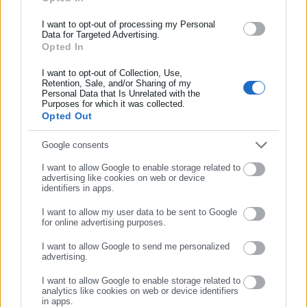
ασφάλισης αλλά και γενικότερης επικαιρότητας από την Ελλάδα
και όλο τον κόσμο!
I want to opt-out of processing my Personal
Data for Targeted Advertising.
Opted In
Συμπλήρωσε όνομα
Προτεινόμενα άρθρα
I want to opt-out of Collection, Use,
Retention, Sale, and/or Sharing of my
Personal Data that Is Unrelated with the
Συμπλήρωσε επώνυμο
Purposes for which it was collected.
Opted Out
Συμπλήρωσε email
Google consents
I want to allow Google to enable storage related to
advertising like cookies on web or device
07.08.2026 | 21:22
07.08.2026 | 20:24
identifiers in apps.
ΥΠΕΣ: Αγοράζει χαρτί και
Φωτιά στο Στεφάνι
φακέλους ενόψει εκλογών
Κορινθίας- Αποκάλυψη
I want to allow my user data to be sent to Google
αντιδημάρχου για την
for online advertising purposes.
προέλευσή της
ΣΥΝΕΧΙΣΤΕ ΣΤΟ WEBSITE
Σχετικά άρθρα
I want to allow Google to send me personalized
advertising.
ΕΓΓΡΑΦΗ
I want to allow Google to enable storage related to
analytics like cookies on web or device identifiers
in apps.