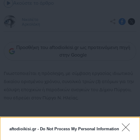
Ακούστε το άρθρο
Νικολέτα
Αρκολάκη
Προσθήκη του aftodioikisi.gr ως προτεινόμενη πηγή
στην Google
Γνωστοποιείται η πρόσληψη, με σύμβαση εργασίας ιδιωτικού
δικαίου ορισμένου χρόνου, συνολικά τριών (3) ατόμων για την
κάλυψη εποχικών ή παροδικών αναγκών του Δήμου Πύργου,
που εδρεύει στον Πύργο Ν. Ηλείας.
ΠΡΟΚΗΡΥΞΗ
aftodioikisi.gr -
Do Not Process My Personal Information