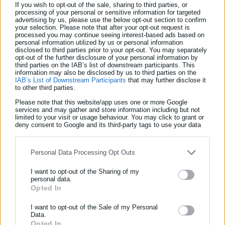
If you wish to opt-out of the sale, sharing to third parties, or
processing of your personal or sensitive information for targeted
advertising by us, please use the below opt-out section to confirm
your selection. Please note that after your opt-out request is
processed you may continue seeing interest-based ads based on
personal information utilized by us or personal information
disclosed to third parties prior to your opt-out. You may separately
opt-out of the further disclosure of your personal information by
third parties on the IAB’s list of downstream participants. This
information may also be disclosed by us to third parties on the
IAB’s List of Downstream Participants
that may further disclose it
to other third parties.
Νικολέτα Αρκολάκη
Please note that this website/app uses one or more Google
services and may gather and store information including but not
Η Νικολέτα Αρκολάκη εργάζεται στο aftodioikisi.gr από το
limited to your visit or usage behaviour. You may click to grant or
2011. Έχει τεράστια εμπειρία στη ροή ειδήσεων και
deny consent to Google and its third-party tags to use your data
for below specified purposes in below Google consent section.
εξειδίκευση στα θέματα των προσλήψεων. Είναι απόφοιτη
του Τμήματος Περιβάλλοντος του Πανεπιστημίου Αιγαίου.
Personal Data Processing Opt Outs
I want to opt-out of the Sharing of my
Tags:
ΔΗΜΟΣ ΠΥΡΓΟΥ,
ΘΕΣΕΙΣ ΕΡΓΑΣΙΑΣ,
ΠΡΟΚΗΡΥΞΕΙΣ
personal data.
Opted In
ΕΓΓΡΑΦΗ NEWSLETTER
Ενημερωθείτε πρώτοι για ειδήσεις και θέματα από το χώρο της
I want to opt-out of the Sale of my Personal
Τελευταία νέα
Δημοφιλή
Data.
Αυτοδιοίκησης, της δημόσιας διοίκησης, της εργασίας, της
Opted In
Όλα τα νέα