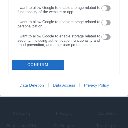
I want to allow Google to enable storage related to
functionality of the website or app.
I want to allow Google to enable storage related to
08.01.2019 | 15:43
18.12.2018 | 15:21
personalization.
Προσλήψεις 17 ατόμων στο
Προσλήψεις 17 ατόμων στο
ΚΕΕΛΠΝΟ
ΚΕΕΛΠΝΟ
I want to allow Google to enable storage related to
security, including authentication functionality and
fraud prevention, and other user protection.
CONFIRM
Data Deletion
Data Access
Privacy Policy
Κεντρική
Εκλογές
Διαύγεια
Ευρετήριο ΟΤΑ
Σύνδεσμοι
Ταυτότητα