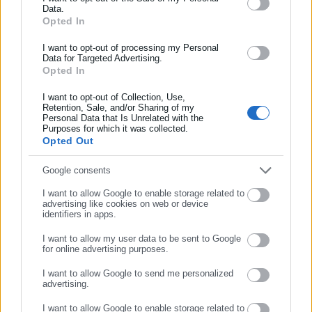
Data.
Αυτοδιοίκησης, της δημόσιας διοίκησης, της εργασίας, της
Opted In
ασφάλισης αλλά και γενικότερης επικαιρότητας από την Ελλάδα
Τελευταία νέα
Δημοφιλή
Όλα τα νέα
και όλο τον κόσμο!
I want to opt-out of processing my Personal
Data for Targeted Advertising.
Opted In
Συμπλήρωσε όνομα
I want to opt-out of Collection, Use,
Προτεινόμενα άρθρα
Retention, Sale, and/or Sharing of my
Personal Data that Is Unrelated with the
Συμπλήρωσε επώνυμο
Purposes for which it was collected.
Opted Out
Συμπλήρωσε email
Google consents
I want to allow Google to enable storage related to
advertising like cookies on web or device
identifiers in apps.
03.08.2026 | 22:59
03.08.2026 | 21:29
I want to allow my user data to be sent to Google
Καταγγελία: Εργαζόμενοι
Καταγγελία για αυταρχισμό
for online advertising purposes.
προγραμμάτων ΔΥΠΑ
διευθυντικού στελέχους σε
ΣΥΝΕΧΙΣΤΕ ΣΤΟ WEBSITE
παραμένουν απλήρωτοι &
Περιφέρεια
I want to allow Google to send me personalized
δούλεψαν ανασφάλιστοι
advertising.
ΕΓΓΡΑΦΗ
Σχετικά άρθρα
I want to allow Google to enable storage related to