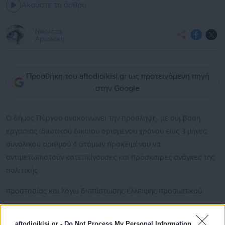
Ακούστε το άρθρο
Νικολέτα
Αρκολάκη
Προσθήκη του aftodioikisi.gr ως προτεινόμενη πηγή
στην Google
O δήμος Πύργου ανακοινώνει την πρόσληψη, με σύμβαση
εργασίας ιδιωτικού δικαίου ορισμένου χρόνου έως 3 μήνες,
συνολικού αριθμού 4 ατόμων προκειμένου να
αντιμετωπιστούν κατεπείγουσες και πρόσκαιρες ανάγκες της
πολιτικής
προστασίας και λόγω διαπίστωσης έλλειψης προσωπικού.
aftodioikisi.gr -
Do Not Process My Personal Information