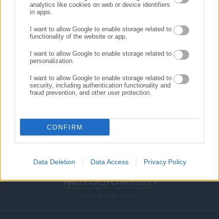
analytics like cookies on web or device identifiers
in apps.
I want to allow Google to enable storage related to
functionality of the website or app.
I want to allow Google to enable storage related to
personalization.
28.06.2018 | 11:40
06.06.2018 | 15:43
I want to allow Google to enable storage related to
Προσλήψεις 2 ατόμων στο
Προσλήψεις 19 ατόμων στο
security, including authentication functionality and
ΚΕΕΛΠΝΟ
Δ. Πύργου
fraud prevention, and other user protection.
CONFIRM
Data Deletion
Data Access
Privacy Policy