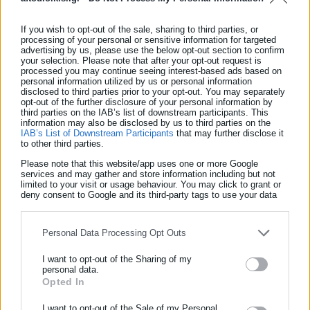
ΠΡΟΚΗΡΥΞΗ
If you wish to opt-out of the sale, sharing to third parties, or
processing of your personal or sensitive information for targeted
advertising by us, please use the below opt-out section to confirm
your selection. Please note that after your opt-out request is
processed you may continue seeing interest-based ads based on
personal information utilized by us or personal information
disclosed to third parties prior to your opt-out. You may separately
opt-out of the further disclosure of your personal information by
third parties on the IAB’s list of downstream participants. This
information may also be disclosed by us to third parties on the
IAB’s List of Downstream Participants
that may further disclose it
to other third parties.
Please note that this website/app uses one or more Google
services and may gather and store information including but not
Νικολέτα Αρκολάκη
limited to your visit or usage behaviour. You may click to grant or
deny consent to Google and its third-party tags to use your data
Η Νικολέτα Αρκολάκη έχει μεγάλη εμπειρία στη ροή
for below specified purposes in below Google consent section.
ειδήσεων και ασχολείται εργασιακά και θέματα προσλήψεων.
Είναι απόφοιτη του Τμήματος Περιβάλλοντος του
Personal Data Processing Opt Outs
Πανεπιστημίου Αιγαίου.
I want to opt-out of the Sharing of my
personal data.
Opted In
ΕΓΓΡΑΦΗ NEWSLETTER
Tags:
ΔΗΜΟΣ ΠΥΡΓΟΥ,
ΘΕΣΕΙΣ ΕΡΓΑΣΙΑΣ,
ΠΡΟΚΗΡΥΞΕΙΣ
Ενημερωθείτε πρώτοι για ειδήσεις και θέματα από το χώρο της
I want to opt-out of the Sale of my Personal