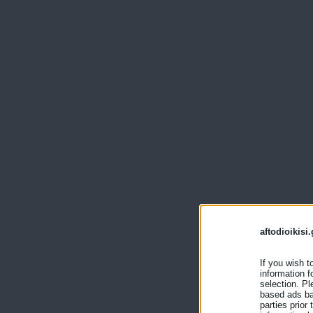
aftodioikisi.
If you wish t
information f
selection. Pl
based ads bas
parties prior