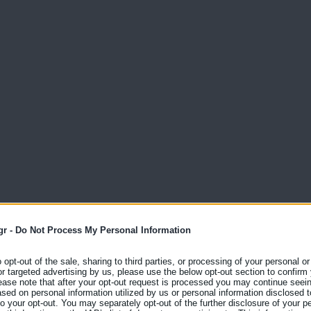
gr -
Do Not Process My Personal Information
o opt-out of the sale, sharing to third parties, or processing of your personal or
or targeted advertising by us, please use the below opt-out section to confirm
ease note that after your opt-out request is processed you may continue seein
ed on personal information utilized by us or personal information disclosed to
 to your opt-out. You may separately opt-out of the further disclosure of your p