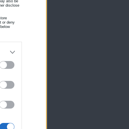
 may also be
her disclose
tore
nt or deny
 below
ίκησης,
ης