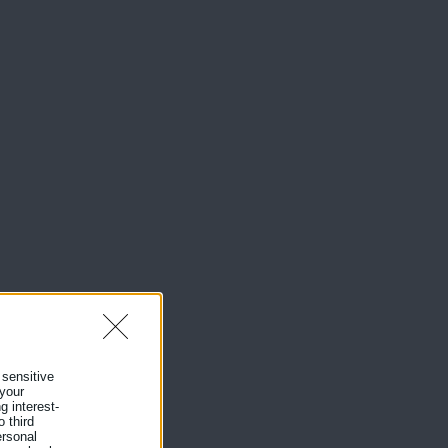
 sensitive
 your
g interest-
 third
ersonal