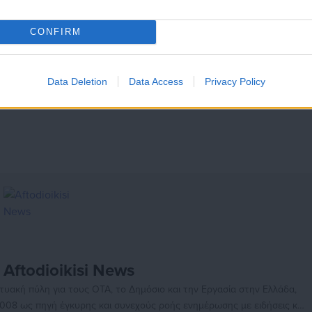
CONFIRM
Data Deletion
Data Access
Privacy Policy
Aftodioikisi News
αδικτυακή πύλη για τους ΟΤΑ, το Δημόσιο και την Εργασία στην Ελλάδα,
008 ως πηγή έγκυρης και συνεχούς ροής ενημέρωσης με ειδήσεις και