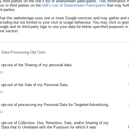
y third parties on the IAB’s list of downstream participants. This information
us to third parties on the
IAB’s List of Downstream Participants
that may furt
rd parties.
that this website/app uses one or more Google services and may gather and s
ncluding but not limited to your visit or usage behaviour. You may click to gra
ogle and its third-party tags to use your data for below specified purposes in
nt section.
l Data Processing Opt Outs
View Fullscreen
o opt-out of the Sharing of my personal data.
In
ΡΑΦΗ NEWSLETTER
o opt-out of the Sale of my Personal Data.
ωθείτε πρώτοι για ειδήσεις και θέματα από το χώρο της Αυτοδιο
In
μόσιας διοίκησης, της εργασίας, της ασφάλισης αλλά και γενικότερ
ρότητας από την Ελλάδα και όλο τον κόσμο!
o opt-out of processing my Personal Data for Targeted Advertising.
In
ήρωσε όνομα
o opt-out of Collection, Use, Retention, Sale, and/or Sharing of my
 Data that Is Unrelated with the Purposes for which it was