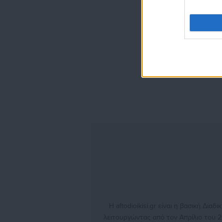
Η aftodioikisi.gr είναι η βασική Δι
λειτουργώντας από τον Απρίλιο του 2