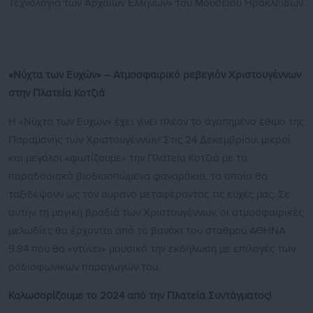
Τεχνολογία των Αρχαίων Ελλήνων» του Μουσείου Ηρακλειδών.
«Νύχτα των Ευχών» – Ατμοσφαιρικό ρεβεγιόν Χριστουγέννων
στην Πλατεία Κοτζιά
Η «Νύχτα των Ευχών» έχει γίνει πλέον το αγαπημένο έθιμο της
Παραμονής των Χριστουγέννων! Στις 24 Δεκεμβρίου, μικροί
και μεγάλοι «φωτίζουμε» την Πλατεία Κοτζιά με τα
παραδοσιακά βιοδιασπώμενα φαναράκια, τα οποία θα
ταξιδέψουν ως τον ουρανό μεταφέροντας τις ευχές μας. Σε
αυτήν τη μαγική βραδιά των Χριστουγέννων, οι ατμοσφαιρικές
μελωδίες θα έρχονται από το βανάκι του σταθμού ΑΘΗΝΑ
9.84 που θα «ντύνει» μουσικά την εκδήλωση με επιλογές των
ραδιοφωνικών παραγωγών του.
Καλωσορίζουμε το 2024 από την Πλατεία Συντάγματος!