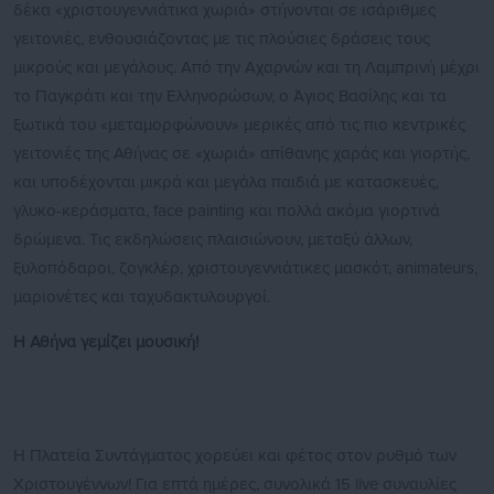
δέκα «χριστουγεννιάτικα χωριά» στήνονται σε ισάριθμες
γειτονιές, ενθουσιάζοντας με τις πλούσιες δράσεις τους
μικρούς και μεγάλους. Από την Αχαρνών και τη Λαμπρινή μέχρι
το Παγκράτι και την Ελληνορώσων, ο Άγιος Βασίλης και τα
ξωτικά του «μεταμορφώνουν» μερικές από τις πιο κεντρικές
γειτονιές της Αθήνας σε «χωριά» απίθανης χαράς και γιορτής,
και υποδέχονται μικρά και μεγάλα παιδιά με κατασκευές,
γλυκο-κεράσματα, face painting και πολλά ακόμα γιορτινά
δρώμενα. Τις εκδηλώσεις πλαισιώνουν, μεταξύ άλλων,
ξυλοπόδαροι, ζογκλέρ, χριστουγεννιάτικες μασκότ, animateurs,
μαριονέτες και ταχυδακτυλουργοί.
Η Αθήνα γεμίζει μουσική!
Η Πλατεία Συντάγματος χορεύει και φέτος στον ρυθμό των
Χριστουγέννων! Για επτά ημέρες, συνολικά 15 live συναυλίες