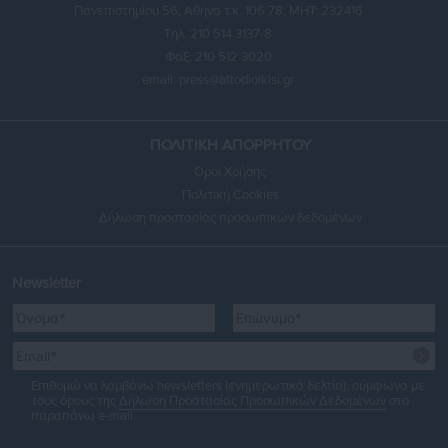
Πανεπιστημίου 56, Αθήνα τ.κ. 106 78, ΜΗΤ: 232416
Τηλ. 210 514 3137-8
Φαξ: 210 512 3020
email:
press@aftodioikisi.gr
ΠΟΛΙΤΙΚΗ ΑΠΟΡΡΗΤΟΥ
Όροι Χρήσης
Πολιτική Cookies
Δήλωση προστασίας προσωπικών δεδομένων
Newsletter
Επιθυμώ να λαμβάνω newsletters (ενημερωτικά δελτία), σύμφωνα με
τους όρους της
Δήλωση Προστασίας Προσωπικών Δεδομένων
στο
παραπάνω e-mail.