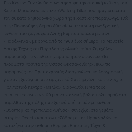
Στο Κέντρο Τεχνών θα συναντήσουμε την ατομική έκθεση του
Κώστα Μπασάνου με τίτλο «Working Title» που πραγματεύεται
τον αθέατο δημιουργικό χώρο της εικαστικής παραγωγής, ενώ
στην Πινακοθήκη Δήμου Αθηναίων την πρώτη αναδρομική
έκθεση του ζωγράφου Αλέξη Κυριτσόπουλου με τίτλο
«Παράλληλα», με έργα από το 1963 έως σήμερα. Το Μουσείο
Λαϊκής Τέχνης και Παράδοσης «Αγγελική Χατζημιχάλη»
παρουσιάζει την έκθεση χειροποίητων υφαντών «Τα
πλουμιστά Υφαντά της Όσσας Θεσσαλονίκης», ενώ τις
παραμονές της Πρωτοχρονιάς διοργανώνει μια λαογραφική
γιορτινή ξενάγηση στο αρχοντικό Χατζημιχάλη, και, τέλος, το
Πολιτιστικό Κέντρο «Μελίνα» διοργανώνει για τους
επισκέπτες άνω των 60 μια νοσταλγική βόλτα πολιτισμού στο
παρελθόν της πόλης που ξεκινά από τη μόνιμη έκθεση
«Οδοιπορικό της παλιάς Αθήνας», συνεχίζει στο γεμάτο
ιστορίες Θησείο και στον πεζόδρομο της Ηρακλειδών και
καταλήγει στην έκθεση «Εύρηκα: Επιστήμη, Τέχνη &