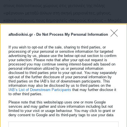
στους πολιτιστικούς χώρους στις γειτονιές της πόλης
«φέρνουν» μεταξύ άλλων στη σκηνή μαριονέτες, μάγους,
καλικάντζαρους, τους δημοφιλείς «Μικρούς Κυρίους – Μικρές
Κυρίες», μέχρι ιστορίες εμπνευσμένες από τη ζωή του
aftodioikisi.gr -
Do Not Process My Personal Information
Βόλφγκανγκ Αμαντέους Μότσαρτ, αλλά και από τα έργα του
Τζ. Ρ. Ρ. Τόλκιν. Η Πινακοθήκη, τα Μουσεία, οι Βιβλιοθήκες, το
If you wish to opt-out of the sale, sharing to third parties, or
Κέντρο Τεχνών, το Πολιτιστικό Κέντρο «Μελίνα» και τα Κέντρα
processing of your personal or sensitive information for targeted
advertising by us, please use the below opt-out section to confirm
Δημιουργικής Μάθησης έχουν σχεδιάσει προγράμματα που
your selection. Please note that after your opt-out request is
processed you may continue seeing interest-based ads based on
καλύπτουν όλες τις ηλικίες των παιδιών με μια μεγάλη γκάμα
personal information utilized by us or personal information
δραστηριοτήτων.
disclosed to third parties prior to your opt-out. You may separately
opt-out of the further disclosure of your personal information by
third parties on the IAB’s list of downstream participants. This
Δείτε ακόμη:
information may also be disclosed by us to third parties on the
IAB’s List of Downstream Participants
that may further disclose it
Ζέτα Δούκα και Δώρα Χρυσικού
to other third parties.
παραπέμπονται σε δίκη – Δεκτές οι αγωγές
Please note that this website/app uses one or more Google
Κιμούλη
services and may gather and store information including but not
limited to your visit or usage behaviour. You may click to grant or
deny consent to Google and its third-party tags to use your data
Ομιλία στη Δημοτική Πινακοθήκη για τα 100
for below specified purposes in below Google consent section.
χρόνια από την ίδρυση της Νίκαιας