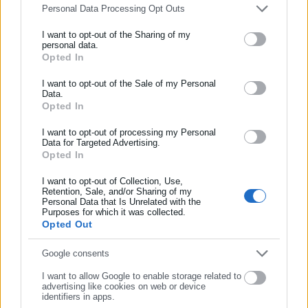
Personal Data Processing Opt Outs
I want to opt-out of the Sharing of my
personal data.
Opted In
ΕΓΓΡΑΦΗ NEWSLETTER
Ενημερωθείτε πρώτοι για ειδήσεις και θέματα από το χώρο της
I want to opt-out of the Sale of my Personal
Τέλος, ο ΟΠΑΝΔΑ, στο πλαίσιο του κοινωνικού του έργου και
Data.
Αυτοδιοίκησης, της δημόσιας διοίκησης, της εργασίας, της
Opted In
θέλοντας να προσφέρει ακόμη περισσότερη χαρά σε όλα τα
ασφάλισης αλλά και γενικότερης επικαιρότητας από την Ελλάδα
παιδιά της πόλης, θα παρουσιάσει σε Ειδικά Δημοτικά Σχολεία
και όλο τον κόσμο!
I want to opt-out of processing my Personal
Data for Targeted Advertising.
της Αθήνας τη θεατρική παράσταση «Ο Φιλάργυρος» του
Opted In
Συμπλήρωσε όνομα
Μολιέρου από το Θέατρο Αθηνών ο Θέσπις, μια ξεκαρδιστική
κωμωδία με ιδιαίτερα εκπαιδευτικό χαρακτήρα.
I want to opt-out of Collection, Use,
Retention, Sale, and/or Sharing of my
Personal Data that Is Unrelated with the
Συμπλήρωσε επώνυμο
Purposes for which it was collected.
Η μαγεία του βιβλίου «ταξιδεύει» μικρούς και μεγάλους
Opted Out
Τα παραμύθια έχουν την τιμητική τους κάθε Χριστούγεννα, γι’
Συμπλήρωσε email
Google consents
αυτό και ο νέος πολιτιστικός χώρος του Δήμου Αθηναίων, το
I want to allow Google to enable storage related to
Athens Book Space στο Πάρκο Ελευθερίας, προσκαλεί
advertising like cookies on web or device
identifiers in apps.
μικρούς και μεγάλους να «χαθούν» στη μαγεία των σελίδων. Τα