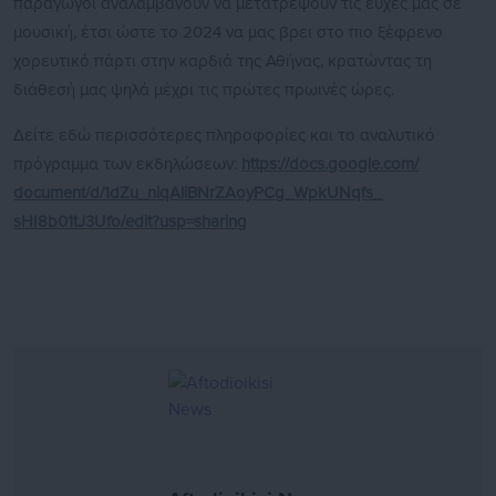
παραγωγοί αναλαμβάνουν να μετατρέψουν τις ευχές μας σε
μουσική, έτσι ώστε το 2024 να μας βρει στο πιο ξέφρενο
χορευτικό πάρτι στην καρδιά της Αθήνας, κρατώντας τη
διάθεσή μας ψηλά μέχρι τις πρώτες πρωινές ώρες.
Δείτε εδώ περισσότερες πληροφορίες και το αναλυτικό
πρόγραμμα των εκδηλώσεων:
https://docs.google.com/
document/d/1dZu_
niqAliBNrZAoyPCg_WpkUNqfs_
sHI8b01tJ3Ufo/edit?usp=sharing