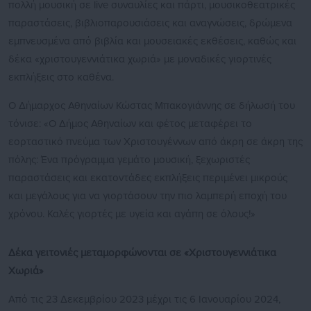
πολλή μουσική σε live συναυλίες και πάρτι, μουσικοθεατρικές
παραστάσεις, βιβλιοπαρουσιάσεις και αναγνώσεις, δρώμενα
εμπνευσμένα από βιβλία και μουσειακές εκθέσεις, καθώς και
δέκα «χριστουγεννιάτικα χωριά» με μοναδικές γιορτινές
εκπλήξεις στο καθένα.
Ο Δήμαρχος Αθηναίων Κώστας Μπακογιάννης σε δήλωσή του
τόνισε: «Ο Δήμος Αθηναίων και φέτος μεταφέρει το
εορταστικό πνεύμα των Χριστουγέννων από άκρη σε άκρη της
πόλης: Ένα πρόγραμμα γεμάτο μουσική, ξεχωριστές
παραστάσεις και εκατοντάδες εκπλήξεις περιμένει μικρούς
και μεγάλους για να γιορτάσουν την πιο λαμπερή εποχή του
χρόνου. Καλές γιορτές με υγεία και αγάπη σε όλους!»
Δέκα γειτονιές μεταμορφώνονται σε «Χριστουγεννιάτικα
Χωριά»
Από τις 23 Δεκεμβρίου 2023 μέχρι τις 6 Ιανουαρίου 2024,