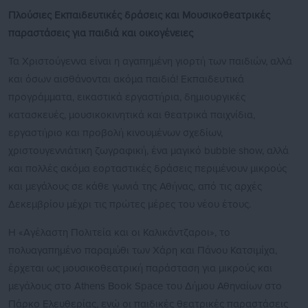
Πλούσιες Εκπαιδευτικές δράσεις και Μουσικοθεατρικές
παραστάσεις για παιδιά και οικογένειες
Τα Χριστούγεννα είναι η αγαπημένη γιορτή των παιδιών, αλλά
και όσων αισθάνονται ακόμα παιδιά! Εκπαιδευτικά
προγράμματα, εικαστικά εργαστήρια, δημιουργικές
κατασκευές, μουσικοκινητικά και θεατρικά παιχνίδια,
εργαστήριο και προβολή κινουμένων σχεδίων,
χριστουγεννιάτικη ζωγραφική, ένα μαγικό bubble show, αλλά
και πολλές ακόμα εορταστικές δράσεις περιμένουν μικρούς
και μεγάλους σε κάθε γωνιά της Αθήνας, από τις αρχές
Δεκεμβρίου μέχρι τις πρώτες μέρες του νέου έτους.
Η «Αγέλαστη Πολιτεία και οι Καλικάντζαροι», το
πολυαγαπημένο παραμύθι των Χάρη και Πάνου Κατσιμίχα,
έρχεται ως μουσικοθεατρική παράσταση για μικρούς και
μεγάλους στο Athens Book Space του Δήμου Αθηναίων στο
Πάρκο Ελευθερίας, ενώ οι παιδικές θεατρικές παραστάσεις