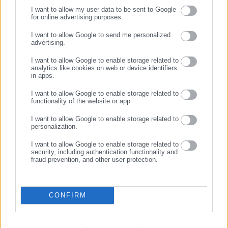
παιδιά θα απολαύσουν δράσεις που συνδυάζουν την
I want to allow my user data to be sent to Google
for online advertising purposes.
ανάγνωση παραμυθιών και ιστοριών από όλον τον κόσμο με
ΣΥΝΕΧΙΣΤΕ ΣΤΟ WEBSITE
κόμικς, μουσική, αλλά και σκάκι σε ξεχωριστά και άκρως
I want to allow Google to send me personalized
advertising.
πρωτότυπα εργαστήρια, ενώ οι ενήλικες επισκέπτες θα έχουν
ΕΓΓΡΑΦΗ
την ευκαιρία να πάρουν μέρος σε εργαστήρι δημιουργικής
I want to allow Google to enable storage related to
analytics like cookies on web or device identifiers
ανάγνωσης, στη Λέσχη Ανάγνωσης Κλασικής Λογοτεχνίας,
in apps.
καθώς και να παρακολουθήσουν συζητήσεις και αναλύσεις
I want to allow Google to enable storage related to
ποιητικών συλλογών και μυθιστορημάτων από συγγραφείς και
functionality of the website or app.
δημοσιογράφους.
I want to allow Google to enable storage related to
personalization.
Παράλληλα, στη μαγεία του βιβλίου «παρασύρεται» και η
I want to allow Google to enable storage related to
Δημοτική Αγορά Κυψέλης, καθώς φιλοξενεί τις
security, including authentication functionality and
fraud prevention, and other user protection.
χριστουγεννιάτικες αγορές βιβλίου των Εκδόσεων Ψυχογιός
και της ομάδας Booktopia, ενώ η Παιδική-Εφηβική Βιβλιοθήκη
αφιερώνει ένα εκπαιδευτικό της πρόγραμμα στη ζωή και το
CONFIRM
έργο του Κάρολου Ντίκενς, γνωστού και ως «συγγραφέα των
Χριστουγέννων».