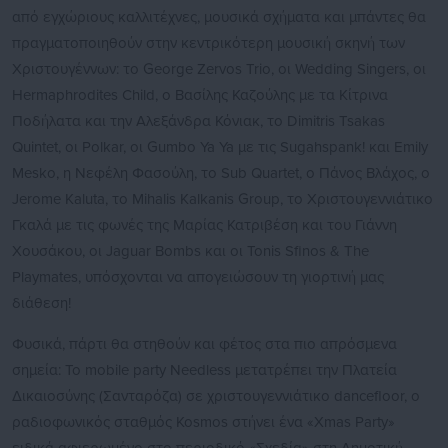
από εγχώριους καλλιτέχνες, μουσικά σχήματα και μπάντες θα
πραγματοποιηθούν στην κεντρικότερη μουσική σκηνή των
Χριστουγέννων: το George Zervos Trio, οι Wedding Singers, οι
Ηermaphrodites Child, ο Βασίλης Καζούλης με τα Κίτρινα
Ποδήλατα και την Αλεξάνδρα Κόνιακ, το Dimitris Tsakas
Quintet, οι Polkar, οι Gumbo Ya Ya με τις Sugahspank! και Emily
Mesko, η Νεφέλη Φασούλη, το Sub Quartet, ο Πάνος Βλάχος, o
Jerome Kaluta, το Mihalis Kalkanis Group, το Χριστουγεννιάτικο
Γκαλά με τις φωνές της Μαρίας Κατριβέση και του Γιάννη
Χουσάκου, οι Jaguar Bombs και οι Tonis Sfinos & The
Playmates, υπόσχονται να απογειώσουν τη γιορτινή μας
διάθεση!
Φυσικά, πάρτι θα στηθούν και φέτος στα πιο απρόσμενα
σημεία: Το mobile party Needless μετατρέπει την Πλατεία
Δικαιοσύνης (Σανταρόζα) σε χριστουγεννιάτικο dancefloor, ο
ραδιοφωνικός σταθμός Kosmos στήνει ένα «Xmas Party»