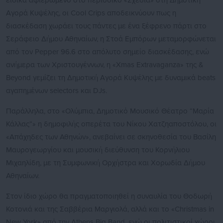
ειδικά αφιερωμένο στο περιοδικό «Σχεδία» στη Δημοτική
Αγορά Κυψέλης, οι Cool Crips αποδεικνύουν πως η
διασκέδαση χωράει τους πάντες με ένα ξέφρενο πάρτι στο
Σεράφειο Δήμου Αθηναίων, η Στοά Εμπόρων μεταμορφώνεται
από τον Pepper 96.6 στο απόλυτο σημείο διασκέδασης, ενώ
ανήμερα των Χριστουγέννων, η «Xmas Extravaganza» της &
Beyond γεμίζει τη Δημοτική Αγορά Κυψέλης με δυναμικά beats
αγαπημένων selectors και DJs.
Παράλληλα, στο «Ολύμπια, Δημοτικό Μουσικό Θέατρο “Μαρία
Κάλλας”» η δημοφιλής οπερέτα του Νίκου Χατζηαποστόλου, οι
«Απάχηδες των Αθηνών», ανεβαίνει σε σκηνοθεσία του Βασίλη
Μαυρογεωργίου και μουσική διεύθυνση του Κορνήλιου
Μιχαηλίδη, με τη Συμφωνική Ορχήστρα και Χορωδία Δήμου
Αθηναίων.
Στον ίδιο χώρο θα πραγματοποιηθεί η συναυλία του Θοδωρή
Κοτονιά και της Σαββέρια Μαργιολά, αλλά και το «Christmas in
New York» από την Athens Big Band, ενώ οι πολιτιστικοί χώροι