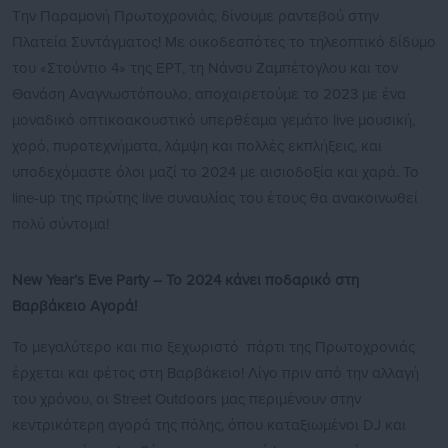
Την Παραμονή Πρωτοχρονιάς, δίνουμε ραντεβού στην
Πλατεία Συντάγματος! Με οικοδεσπότες το τηλεοπτικό δίδυμο
του «Στούντιο 4» της ΕΡΤ, τη Νάνσυ Ζαμπέτογλου και τον
Θανάση Αναγνωστόπουλο, αποχαιρετούμε το 2023 με ένα
μοναδικό οπτικοακουστικό υπερθέαμα γεμάτο live μουσική,
χορό, πυροτεχνήματα, λάμψη και πολλές εκπλήξεις, και
υποδεχόμαστε όλοι μαζί το 2024 με αισιοδοξία και χαρά. Το
line-up της πρώτης live συναυλίας του έτους θα ανακοινωθεί
πολύ σύντομα!
New Year’s Eve Party – Το 2024 κάνει ποδαρικό στη
Βαρβάκειο Αγορά!
Το μεγαλύτερο και πιο ξεχωριστό πάρτι της Πρωτοχρονιάς
έρχεται και φέτος στη Βαρβάκειο! Λίγο πριν από την αλλαγή
του χρόνου, οι Street Outdoors μας περιμένουν στην
κεντρικότερη αγορά της πόλης, όπου καταξιωμένοι DJ και