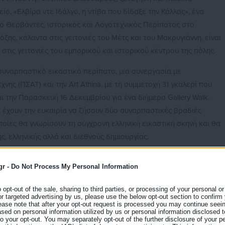
ο, «Ελβίρα ντε Ιδάλγο, η ντίβα που δίδαξε την Κάλλας», ένα
ο Θερβάντες, ιστορικός και Λογοτεχνικός Περίπατος στο
ης, κάλαντα στις γειτονιές του Μέτς και του Μακρυγιάννη, είναι
στις γειτονιές του εμπορικού και ιστορικού κέντρου της πόλης.
συναρπαστικό εικαστικό περίπατο, μια συνεργασία με
ης (ΠΣΑΤ) και την Αrt Αthina, με τη συμμετοχή 31 γκαλερί που
ι την Παρασκευή 16 Δεκεμβρίου για ένα διήμερο Gallery Walk.
α έχουν την ευκαιρία να ζήσουν δύο συναρπαστικές βραδιές
ποίες θα γνωρίσουν τη σύγχρονη ελληνική εικαστική σκηνή και θα
 ελληνικής αλλά και διεθνούς δημιουργίας.
ερί και τις αίθουσες τέχνης που συμμετέχουν στο Gallery Walk
gr -
Do Not Process My Personal Information
ι κάντε έγκαιρα την κράτησή σας (όπου απαιτείται):
o opt-out of the sale, sharing to third parties, or processing of your personal or
or targeted advertising by us, please use the below opt-out section to confirm
ease note that after your opt-out request is processed you may continue seein
ed on personal information utilized by us or personal information disclosed to
 to your opt-out. You may separately opt-out of the further disclosure of your p