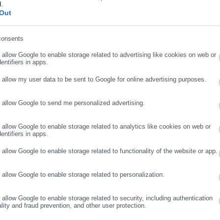
d.
ήρωσε επώνυμο
Out
για μικτό κοινό, από τον αγαπημένο και καταξιωμένο αφηγητή
consents
ης Βιβλίου που θα λειτουργήσει στην αυλή του Ναού. Παραμύθια
ρωσε email
o allow Google to enable storage related to advertising like cookies on web or
ξεριζωμό. Μουσική, τραγούδι, στίχοι, Φίλιππος Πλακιάς.
entifiers in apps.
ούς, Αδριανού 19
o allow my user data to be sent to Google for online advertising purposes.
o allow Google to send me personalized advertising.
ΣΥΝΕΧΙΣΤΕ ΣΤΟ WEBSITE
ΕΓΓΡΑΦΗ
σης στο 6974334124 (18.00-19.30 καθημερινά)
o allow Google to enable storage related to analytics like cookies on web or
entifiers in apps.
ευσης, Εβραϊκό Μουσείο Ελλάδας, ξενάγηση
o allow Google to enable storage related to functionality of the website or app.
του Βίκτωρ Κοέν που προτείνει μια νέα ανάγνωση δέκα αρχαίων
σύγχρονη ματιά δέκα καλλιτεχνών από τον κόσμο των καλών και τ
o allow Google to enable storage related to personalization.
και συνδιοργάνωση με το Επιγραφικό Μουσείο (ΕΜ), με την
οδότηση του Υπουργείου Εξωτερικών της Γερμανίας.
o allow Google to enable storage related to security, including authentication
ality and fraud prevention, and other user protection.
θήνα