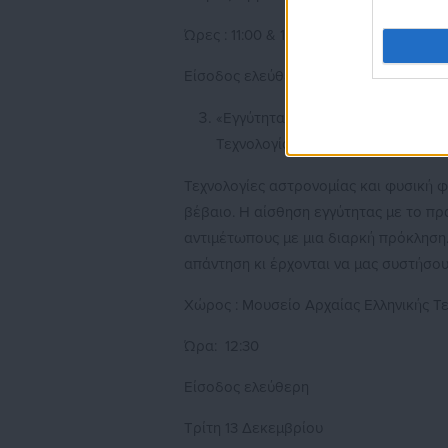
Ώρες : 11:00 & 12:00
Είσοδος ελεύθερη
«Εγγύτητα», τρίτη και τελευταία σ
Τεχνολογία, Μουσείο Κοτσανά.
Τεχνολογίες αστρονομίας και φυσική φ
βέβαιο. Η αίσθηση εγγύτητας με το πρ
αντιμέτωπους με μια διαρκή πρόκληση.
απάντηση κι έρχονται να μας συστήσουν
Χώρος : Μουσείο Αρχαίας Ελληνικής Τ
Ώρα: 12:30
Είσοδος ελεύθερη
Τρίτη 13 Δεκεμβρίου