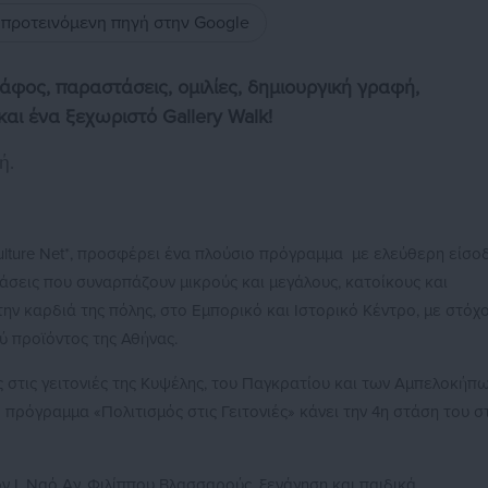
ς προτεινόμενη πηγή στην Google
άφος, παραστάσεις, ομιλίες, δημιουργική γραφή,
και ένα ξεχωριστό Gallery Walk!
ή.
ulture Net*, προσφέρει ένα πλούσιο πρόγραμμα με ελεύθερη είσο
άσεις που συναρπάζουν μικρούς και μεγάλους, κατοίκους και
την καρδιά της πόλης, στο Εμπορικό και Ιστορικό Κέντρο, με στόχ
ύ προϊόντος της Αθήνας.
 στις γειτονιές της Κυψέλης, του Παγκρατίου και των Αμπελοκήπω
 πρόγραμμα «Πολιτισμός στις Γειτονιές» κάνει την 4η στάση του σ
ν Ι. Ναό Αγ. Φιλίππου Βλασσαρούς, ξενάγηση και παιδικά