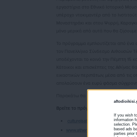
εργαστήρια στο Εθνικό Ιστορικό Μουσεί
υπέροχο ντοκιμαντέρ από το Ινστιτούτ
Μοναστηράκι και στου Ψυρρή, Καραγκιόζ
μόνο μερικά από αυτά που θα ζήσουμε 
Το πρόγραμμα εμπλουτίζεται από ένα 
τον Πανελλήνιο Σύνδεσμο Αιθουσών Τέχν
υποδέχονται το κοινό την Πέμπτη 15 κα
Κάτοικοι και επισκέπτες της Αθήνας θ
εικαστικών περιπάτων, μέσα από τις ο
απολαύσουν ένα ευρύ φάσμα σύγχρονης,
Παρακάτω θα βρείτε αναλυτικά τις γκαλ
aftodioikisi.
Βρείτε το πρόγραμμα αναλυτικά εδώ κα
If you wish t
information f
cultureisathens.gr
και στο
selection. Pl
based ads bas
www.athensculturenet.com/el
parties prior