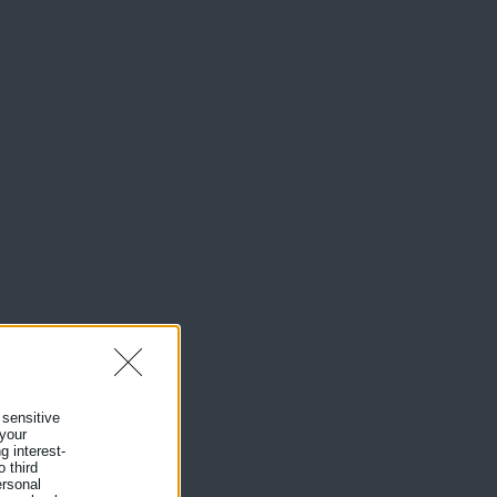
 sensitive
 your
g interest-
 third
ersonal