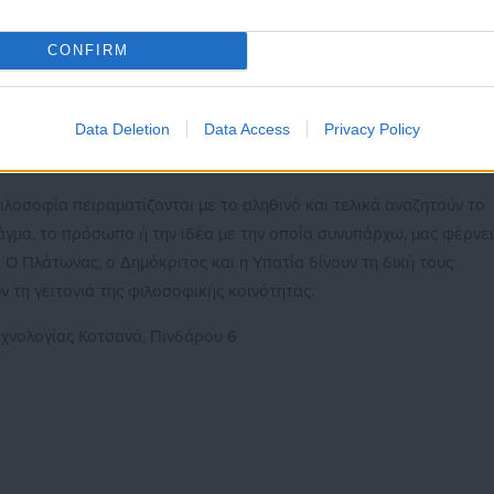
CONFIRM
Data Deletion
Data Access
Privacy Policy
τάση γνωριμίας με τον Πολιτισμό και την Αρχαία Ελληνική
ιλοσοφία πειραματίζονται με το αληθινό και τελικά αναζητούν το
άγμα, το πρόσωπο ή την ιδέα με την οποία συνυπάρχω, μας φέρνει
 Ο Πλάτωνας, ο Δημόκριτος και η Υπατία δίνουν τη δική τους
 τη γειτονιά της φιλοσοφικής κοινότητας.
εχνολογίας Κοτσανά, Πινδάρου 6