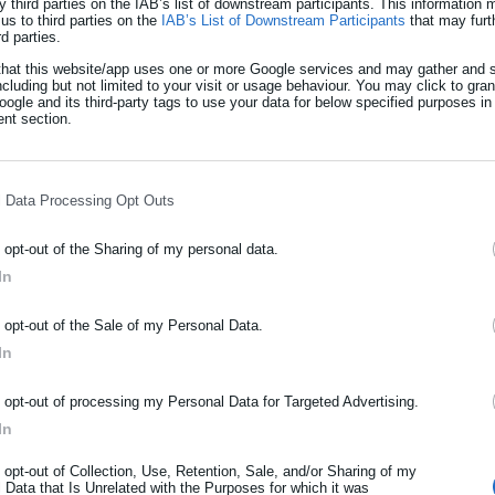
y third parties on the IAB’s list of downstream participants. This information
us to third parties on the
IAB’s List of Downstream Participants
that may furt
τε και να ενημερώνεστε για το πρόγραμμα και τις εκδηλώσεις:
rd parties.
ήμου Αθηναίων, Culture Is Athens
that this website/app uses one or more Google services and may gather and s
ncluding but not limited to your visit or usage behaviour. You may click to gra
eisathens
ogle and its third-party tags to use your data for below specified purposes in
nt section.
φαρμογή του CultureisAthens, στο Play Store και στο App Store κ
στουγεννιάτικες εκδηλώσεις.
l Data Processing Opt Outs
ίσοδο και συμμετοχή. Για ορισμένες είναι απαραίτητη η προ-κράτη
o opt-out of the Sharing of my personal data.
In
η του Athens Culture Net του Δήμου Αθηναίων, δημόσιοι, δημοτικοί
ΡΑΦΗ NEWSLETTER
ται και μαζί με τον Δήμο δημιουργούν ένα πρόγραμμα εκδηλώσεων
o opt-out of the Sale of my Personal Data.
ωθείτε πρώτοι για ειδήσεις και θέματα από το χώρο της Αυτοδιο
In
όλους.
μόσιας διοίκησης, της εργασίας, της ασφάλισης αλλά και γενικότερ
ρότητας από την Ελλάδα και όλο τον κόσμο!
εκεμβρίου:
o opt-out of processing my Personal Data for Targeted Advertising.
In
ήρωσε όνομα
o opt-out of Collection, Use, Retention, Sale, and/or Sharing of my
 Data that Is Unrelated with the Purposes for which it was
της Μάνας Μικρασίας», Δημήτρης Προύσαλης, σε συνεργασία με τ