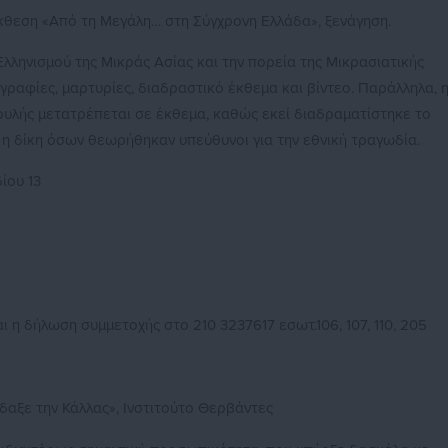
έκθεση «Από τη Μεγάλη… στη Σύγχρονη Ελλάδα», ξενάγηση.
λληνισμού της Μικράς Ασίας και την πορεία της Μικρασιατικής
γραφίες, μαρτυρίες, διαδραστικό έκθεμα και βίντεο. Παράλληλα, 
υλής μετατρέπεται σε έκθεμα, καθώς εκεί διαδραματίστηκε το
 η δίκη όσων θεωρήθηκαν υπεύθυνοι για την εθνική τραγωδία.
ίου 13
ι η δήλωση συμμετοχής στο 210 3237617 εσωτ.106, 107, 110, 205
ίδαξε την Κάλλας», Ινστιτούτο Θερβάντες