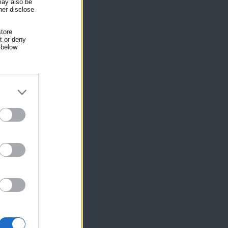
 may also be
her disclose
tore
nt or deny
 below
αι
ση
ίκησης,
ης
ον