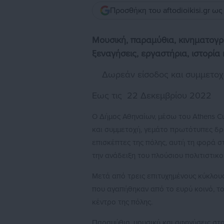
Προσθήκη του aftodioikisi.gr ω
Μουσική, παραμύθια, κινηματογρ
ξεναγήσεις,
εργαστήρια, ιστορία 
Δωρεάν είσοδος και συμμετοχ
Εως τις 22 Δεκεμβρίου 2022
Ο Δήμος Αθηναίων, μέσω του Athens C
και συμμετοχή, γεμάτο πρωτότυπες δρ
επισκέπτες της πόλης, αυτή τη φορά σ
την ανάδειξη του πλούσιου πολιτιστικο
Μετά από τρεις επιτυχημένους κύκλους
που αγαπήθηκαν από το ευρύ κοινό, το
κέντρο της πόλης.
Παραμύθια, μουσική και αφηγήσεις στο