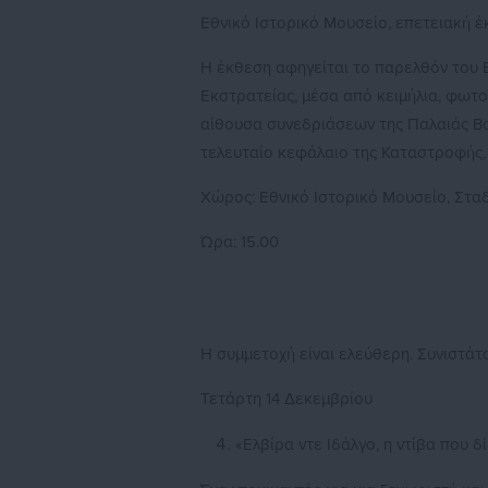
Εθνικό Ιστορικό Μουσείο, επετειακή 
Η έκθεση αφηγείται το παρελθόν του Ε
Εκστρατείας, μέσα από κειμήλια, φωτο
αίθουσα συνεδριάσεων της Παλαιάς Βο
τελευταίο κεφάλαιο της Καταστροφής,
Χώρος: Εθνικό Ιστορικό Μουσείο, Σταδ
Ώρα: 15.00
Η συμμετοχή είναι ελεύθερη. Συνιστάτα
Τετάρτη 14 Δεκεμβρίου
«Ελβίρα ντε Ιδάλγο, η ντίβα που δ