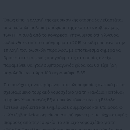
Όπως είπε, η αλλαγή της αμερικανικής στάσης δεν εξαρτάται
από μια απλή πολιτική απόφαση της εκάστοτε κυβέρνησης
των ΗΠΑ αλλά από το Κογκρέσο. Υπενθύμισε ότι η Άγκυρα
εκδιώχθηκε από το πρόγραμμα το 2019 επειδή επέμεινε στην
επιλογή των ρωσικών πυραύλων, με αποτέλεσμα σήμερα να
βρίσκεται εκτός ενός προγράμματος στο οποίο, αν είχε
παραμείνει, θα ήταν συμπαραγωγός χώρα και θα είχε ήδη
παραλάβει ως τώρα 100 αεροσκάφη F-35.
Στη συνέχεια, αναφερόμενος στις πληροφορίες σχετικά με το
σχεδιαζόμενο τουρκικό νομοσχέδιο για τη «Γαλάζια Πατρίδα»,
ο πρώην Υφυπουργός Εξωτερικών τόνισε πως «η Ελλάδα
έστειλε μηνύματα και ενημέρωσε συμμάχους και εταίρους. Ο
κ. Χατζηβασιλείου σημείωσε ότι, σύμφωνα με τις μέχρι στιγμής
διαρροές από την Τουρκία, το επίμαχο νομοσχέδιο για τη