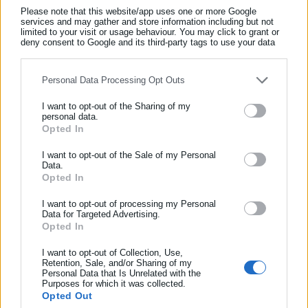
Please note that this website/app uses one or more Google
services and may gather and store information including but not
limited to your visit or usage behaviour. You may click to grant or
deny consent to Google and its third-party tags to use your data
for below specified purposes in below Google consent section.
Στο ίδιο πλαίσιο, ο κ. Χατζηβασιλείου επεσήμανε ότι η
Personal Data Processing Opt Outs
τουρκική αντίδραση δεν είναι άσχετη με τις νόμιμες
πρωτοβουλίες που ανέλαβε η ελληνική κυβέρνηση τα
I want to opt-out of the Sharing of my
personal data.
τελευταία χρόνια. Αναφέρθηκε στον θαλάσσιο χωροταξικό
Opted In
ΕΓΓΡΑΦΗ NEWSLETTER
σχεδιασμό, στα εθνικά θαλάσσια πάρκα, στις συμφωνίες ΑΟΖ
Ενημερωθείτε πρώτοι για ειδήσεις και θέματα από το χώρο της
I want to opt-out of the Sale of my Personal
με την Ιταλία και την Αίγυπτο, που, όπως είπε, διεμβολίζουν το
Data.
Αυτοδιοίκησης, της δημόσιας διοίκησης, της εργασίας, της
Opted In
τουρκολιβυκό μνημόνιο, καθώς και στην αμυντική στήριξη που
ασφάλισης αλλά και γενικότερης επικαιρότητας από την Ελλάδα
παρείχε η Ελλάδα στους Κυπρίους και στους Βουλγάρους.
και όλο τον κόσμο!
I want to opt-out of processing my Personal
Data for Targeted Advertising.
Όπως υπογράμμισε, η Τουρκία δεν ανέμενε ότι θα ερχόταν
Opted In
Συμπλήρωσε όνομα
στιγμή κατά την οποία η Ελλάδα θα είχε, όπως είπε
I want to opt-out of Collection, Use,
χαρακτηριστικά, «αμυντικό μάτι προστασίας από τον Δούναβη
Retention, Sale, and/or Sharing of my
Personal Data that Is Unrelated with the
Συμπλήρωσε επώνυμο
ως τη Συρία».
Purposes for which it was collected.
Opted Out