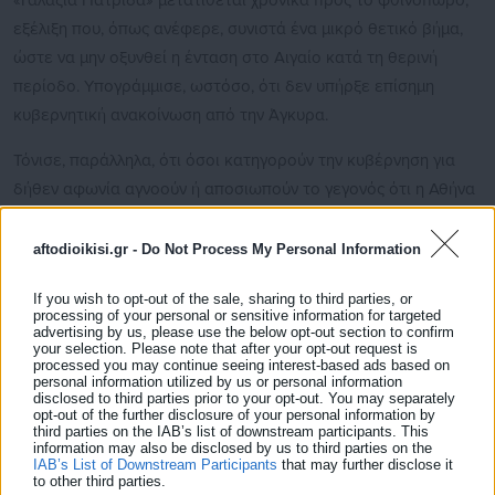
«Γαλάζια Πατρίδα» μετατίθεται χρονικά προς το φθινόπωρο,
εξέλιξη που, όπως ανέφερε, συνιστά ένα μικρό θετικό βήμα,
ώστε να μην οξυνθεί η ένταση στο Αιγαίο κατά τη θερινή
περίοδο. Υπογράμμισε, ωστόσο, ότι δεν υπήρξε επίσημη
κυβερνητική ανακοίνωση από την Άγκυρα.
Τόνισε, παράλληλα, ότι όσοι κατηγορούν την κυβέρνηση για
δήθεν αφωνία αγνοούν ή αποσιωπούν το γεγονός ότι η Αθήνα
έχει ήδη κινηθεί μεθοδικά, υπογραμμίζοντας τη διαρκή
δραστηριότητα του Υπουργού Εξωτερικών Γιώργου
aftodioikisi.gr -
Do Not Process My Personal Information
Γεραπετρίτη.
If you wish to opt-out of the sale, sharing to third parties, or
processing of your personal or sensitive information for targeted
Δείτε ακόμη:
advertising by us, please use the below opt-out section to confirm
your selection. Please note that after your opt-out request is
Ψηφίστηκε επί της Αρχής το νομοσχέδιο για τη
processed you may continue seeing interest-based ads based on
Μετανάστευση και το Άσυλο
personal information utilized by us or personal information
disclosed to third parties prior to your opt-out. You may separately
opt-out of the further disclosure of your personal information by
Ψηφίστηκε στη Βουλή ο νέος Κώδικας
third parties on the IAB’s list of downstream participants. This
information may also be disclosed by us to third parties on the
Πολεοδομίας & Χωροταξίας -Τι περιλαμβάνει
IAB’s List of Downstream Participants
that may further disclose it
to other third parties.