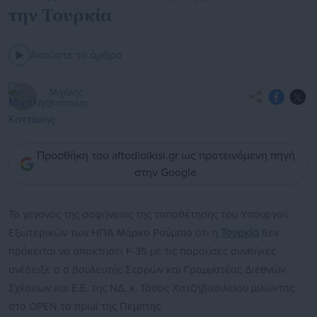
την Τουρκία
Ακούστε το άρθρο
Μιχάλης
Κοττάκης
Προσθήκη του aftodioikisi.gr ως προτεινόμενη πηγή
στην Google
Το γεγονός της σαφήνειας της τοποθέτησης του Υπουργού
Εξωτερικών των ΗΠΑ Μάρκο Ρούμπιο ότι η
Τουρκία
δεν
πρόκειται να αποκτήσει F-35 με τις παρούσες συνθήκες
ανέδειξε ο ο βουλευτής Σερρών και Γραμματέας Διεθνών
Σχέσεων και Ε.Ε. της ΝΔ, κ. Τάσος Χατζηβασιλείου μιλώντας
στο OPEN το πρωί της Πέμπτης.