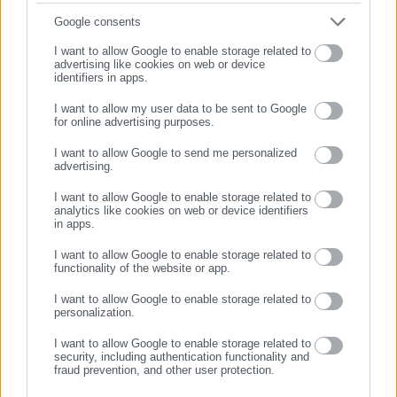
Συμπλήρωσε email
Google consents
I want to allow Google to enable storage related to
advertising like cookies on web or device
identifiers in apps.
I want to allow my user data to be sent to Google
for online advertising purposes.
ΣΥΝΕΧΙΣΤΕ ΣΤΟ WEBSITE
I want to allow Google to send me personalized
advertising.
ΕΓΓΡΑΦΗ
Μιχάλης Κοττάκης
I want to allow Google to enable storage related to
Γεννήθηκε το 2000. Σπούδασε Πολιτικές Επιστήμες και
analytics like cookies on web or device identifiers
in apps.
Δημόσια Διοίκηση στο Εθνικό και Καποδιστριακό
Πανεπιστήμιο Αθηνών. Ασχολείται επαγγελματικά με τη
I want to allow Google to enable storage related to
δημοσιογραφία από το 2025 καλύπτοντας θέματα που
functionality of the website or app.
άπτονται του Υπουργείου Εσωτερικών και της
I want to allow Google to enable storage related to
αυτοδιοίκησης. Στο παρελθόν έχει αρθρογραφήσει σε
Περισσότερα
personalization.
φοιτητικές και τοπικές ιστοσελίδες, όπως και στην
I want to allow Google to enable storage related to
Εφημερίδα «ΕΣΤΙΑ»
https://www.instagram.com/mixalis_kott/
Tags:
F-35,
Ρούμπιο,
ΤΟΥΡΚΙΑ,
ΧΑΤΖΗΒΑΣΙΛΕΙΟΥ
security, including authentication functionality and
fraud prevention, and other user protection.