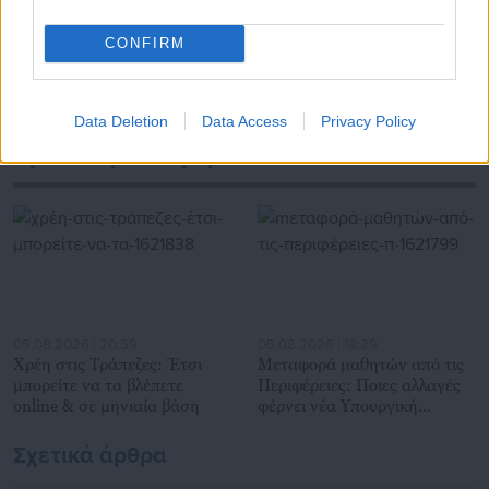
Τελευταία νέα
Δημοφιλή
CONFIRM
Όλα τα νέα
Data Deletion
Data Access
Privacy Policy
Προτεινόμενα άρθρα
05.08.2026 | 20:59
05.08.2026 | 18:29
Χρέη στις Τράπεζες: Έτσι
Mεταφορά μαθητών από τις
μπορείτε να τα βλέπετε
Περιφέρειες: Ποιες αλλαγές
online & σε μηνιαία βάση
φέρνει νέα Υπουργική
Απόφαση (ΦΕΚ)
Σχετικά άρθρα