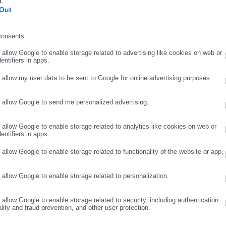
d.
Out
ήρωσε επώνυμο
ικας Χωροταξίας και Πολεοδομίας - 17
consents
ρωσε email
o allow Google to enable storage related to advertising like cookies on web or
entifiers in apps.
ς η τοποθέτηση Ρούμπιο για το
o allow my user data to be sent to Google for online advertising purposes.
 F-35 από την Τουρκία
o allow Google to send me personalized advertising.
ΣΥΝΕΧΙΣΤΕ ΣΤΟ WEBSITE
ΕΓΓΡΑΦΗ
o allow Google to enable storage related to analytics like cookies on web or
entifiers in apps.
o allow Google to enable storage related to functionality of the website or app.
 ότι «στις περιπτώσεις αμφισβήτησης της ηλικίας προηγείται το
o allow Google to enable storage related to personalization.
τομικευμένη αξιολόγηση». Για τις
Ζώνες Ασφαλείας
για τους
υργούν ως μέτρο προστασίας των παιδιών εντός των δομών. Στο
o allow Google to enable storage related to security, including authentication
ία του παιδιού, παραμένει ανεξάρτητη και από εθνικότητα και α
ality and fraud prevention, and other user protection.
τι «από το πρώτο κιόλας στάδιο ελέγχου διαλογής προβλέπεται