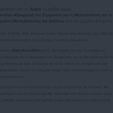
φίσθηκε επί της
Αρχής
το
σχέδιο νόμου
Ασύλου
«Εφαρμογή του Συμφώνου για τη Μετανάστευση και το
ουργείου Μετανάστευσης και Ασύλου»
από την αρμόδια Επιτροπή
ρχής ΣΥΡΙΖΑ, ΚΚΕ, Ελληνική Λύση, Πλεύση Ελευθερίας, ενώ ΠΑΣΟΚ
οποθετηθούν κατά τη συζήτησή του στην Ολομέλεια.
Ασύλου
Σέβη Βολουδάκη
κατά την έναρξη της επί των άρθρων
ά επισήμανε ότι η εφαρμογή του Συμφώνου για τη Μετανάστευση κ
νομοθεσίας με όσα ορίζονται σε αυτό, αποτελεί υποχρέωση της
κ. Βολουδάκη τόνισε ότι «νομοθετούμε αυτή την προσαρμογή γιατί η
οιμη εγκαίρως».
μοσχέδιο αυτό αντιμετωπίζει τη μετανάστευση με κανόνες. Με
ροστασία και σε όποιον όχι. Με σεβασμό στο διεθνές δίκαιο αλλά
ις τοπικές κοινωνίες που χρόνια τώρα σηκώνουν ένα δυσανάλογο