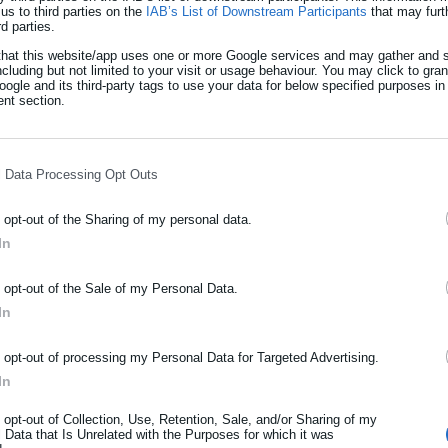
us to third parties on the
IAB’s List of Downstream Participants
that may furt
ρο τόσο τον αιτούντα όσο και το κράτος μας. Η ταχύτητα δεν
rd parties.
ό εγγυήσεις. Για πρώτη φορά θεσμοθετείται νομική καθοδήγηση ή
that this website/app uses one or more Google services and may gather and s
ncluding but not limited to your visit or usage behaviour. You may click to gra
ησης και όχι μόνο στην προσφυγή όπως γίνεται τώρα. Ακριβώς γι
ogle and its third-party tags to use your data for below specified purposes in
nt section.
ροθεσμίες. Η Αρχή της μη επαναπροώθησης δικαιούχου ασύλου
 δίκαιο και το τηρούμε πλήρως».
λοφορίας, η κ. Βολουδάκη επισήμανε ότι «ο περιορισμός και η
l Data Processing Opt Outs
τώτα, με διακριτές και ρητές εγγυήσεις στο κείμενο. Σχετικά με
o opt-out of the Sharing of my personal data.
ονικά όρια, δικαστικός έλεγχος και ειδική μέριμνα για τους
In
 έσχατο μέτρο, υπόκειται σε δικαστικό έλεγχο. Είναι σε κάθε
ΡΑΦΗ NEWSLETTER
o opt-out of the Sale of my Personal Data.
In
 του νομοσχεδίου, στα άρθρα 48 έως 93, που αφορούν τους
ωθείτε πρώτοι για ειδήσεις και θέματα από το χώρο της Αυτοδιο
μόσιας διοίκησης, της εργασίας, της ασφάλισης αλλά και γενικότερ
ου ανήκουν και στο χαρτοφυλάκιό της, λέγοντας ότι με αυτά
o opt-out of processing my Personal Data for Targeted Advertising.
ρότητας από την Ελλάδα και όλο τον κόσμο!
ής προστασίας που έχει νομοθετεί ποτέ στη χώρα μας: εθνική
In
υ προέκυψε έπειτα από τη σύσταση της νομοπαρασκευαστικής
ήρωσε όνομα
συμφέροντος του παιδιού, εθνικό μητρώο, εποπτεία και αυστηρή
o opt-out of Collection, Use, Retention, Sale, and/or Sharing of my
 Data that Is Unrelated with the Purposes for which it was