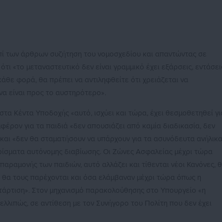
πί των άρθρων συζήτηση του νομοσχεδίου και απαντώντας σε
ότι «το μεταναστευτικό δεν είναι γραμμικό έχει εξάρσεις, εντάσει
κάθε φορά, θα πρέπει να αντιληφθείτε ότι χρειάζεται να
να είναι προς το αυστηρότερο».
στα Κέντα Υποδοχής «αυτό, ισχύει και τώρα, έχει θεσμοθετηθεί γι
φέρον για τα παιδιά «δεν απουσιάζει από καμία διαδικασία, δεν
 και «δεν θα σταματήσουν να υπάρχουν για τα ασυνόδευτα ανήλικα
ερίσματα αυτόνομης διαβίωσης. Οι Ζώνες Ασφαλείας μέχρι τώρα
αραμονής των παιδιών, αυτό αλλάζει και τίθενται νέοι Κανόνες, 
ς θα τους παρέχονται και όσα ελάμβαναν μέχρι τώρα όπως η
τάρτιση». Στον μηχανισμό παρακολούθησης στο Υπουργείο «η
ελλιπώς, σε αντίθεση με τον Συνήγορο του Πολίτη που δεν έχει