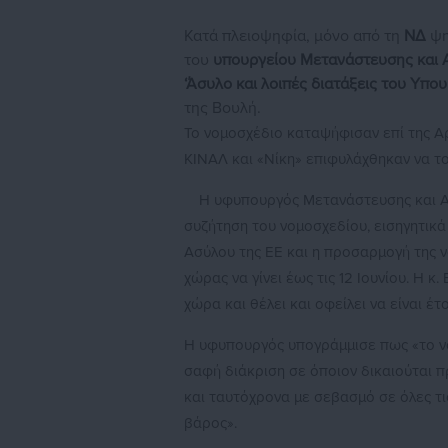
Κατά πλειοψηφία, μόνο από τη
ΝΔ
ψη
του
υπουργείου
Μετανάστευσης
και
‘Άσυλο και λοιπές διατάξεις του Υπ
της Βουλή.
Το νομοσχέδιο καταψήφισαν επί της Α
ΚΙΝΑΛ και «Νίκη» επιφυλάχθηκαν να τ
Η υφυπουργός Μετανάστευσης και 
συζήτηση του νομοσχεδίου, εισηγητικ
Ασύλου της ΕΕ και η προσαρμογή της 
χώρας να γίνει έως τις 12 Ιουνίου. Η 
χώρα και θέλει και οφείλει να είναι έτ
Η υφυπουργός υπογράμμισε πως «το νο
σαφή διάκριση σε όποιον δικαιούται π
και ταυτόχρονα με σεβασμό σε όλες τ
βάρος».