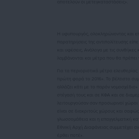
αποτελούν οι μετεγκαταστάσεις».
Η υφυπουργός, ολοκληρώνοντας και ε
παρατηρήσεις της αντιπολίτευσης είπε 
και υφέσεις, Ανάλογα με τις συνθήκες 
λαμβάνονται και μέτρα που θα πρέπει 
Για τα περιοριστικά μέτρα ελευθερίας 
πρώτη φορά το 2016». Το βέλτιστο συμ
αλλάζει κάτι με το παρόν νομοσχέδιο»
στέγασή τους και σε ΚΦΑ και σε διαμ
λειτουργούσαν σαν προσωρινοί χώροι π
είναι σε διακριτούς χώρους και σαφώ
γλωσσομάθεια και η επαγγελματική κα
Εθνική Αρχή Διαφάνειας συμμετέχει αν
έρθει ποτέ».