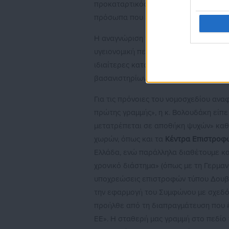
προκαταρτικός έλεγχος και έλεγχος ε
πρόσωπα που έχουν ειδικές ανάγκες υ
Η αναγνώριση της ευαλωτότητας, είπε 
υγειονομική περίθαλψη, την ψυχοκοινων
ιδιαίτερες καταστάσεις που έχει ανάγ
βασανιστηρίων, βιασμού και κάθε μορφ
Για τις πρόνοιες του νομοσχεδίου ανα
πρώτης γραμμής», η κ. Βολουδάκη είπε 
μετατρέπεται σε αποθήκη ψυχών» καθώ
χωρών, όπως και τα
Κέντρα Επιστροφ
Ελλάδα, ενώ παράλληλα διαθέτουμε κα
χρονικό διάστημα» (όπως με τη Γερμανί
υποχρεώσεις επιστροφών τύπου Δουβλίν
την εφαρμογή του Συμφώνου με σχεδόν 
προήλθε από τη διαπραγμάτευση που 
ΕΕ». Η σταθερή μας γραμμή στο πεδίο 