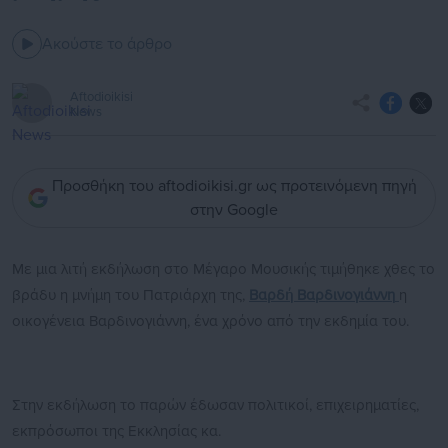
Ακούστε το άρθρο
Aftodioikisi
News
Προσθήκη του aftodioikisi.gr ως προτεινόμενη πηγή
στην Google
Με μια λιτή εκδήλωση στο Μέγαρο Μουσικής τιμήθηκε χθες το
βράδυ η μνήμη του Πατριάρχη της,
Βαρδή Βαρδινογιάννη
η
οικογένεια Βαρδινογιάννη, ένα χρόνο από την εκδημία του.
Στην εκδήλωση το παρών έδωσαν πολιτικοί, επιχειρηματίες,
εκπρόσωποι της Εκκλησίας κα.