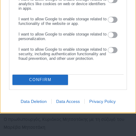
Ο επικεφαλής της αξιωματικής αντιπολίτευσης Ν.
analytics like cookies on web or device identifiers
in apps.
Ανδρουλάκης
I want to allow Google to enable storage related to
functionality of the website or app.
I want to allow Google to enable storage related to
Η Μαριάννα Λάτση
personalization.
I want to allow Google to enable storage related to
security, including authentication functionality and
fraud prevention, and other user protection.
Η Λίνα Μενδώνη
CONFIRM
Ο επιχειρηματίας Ευάγγελος Μυτιληναίος
Data Deletion
Data Access
Privacy Policy
Ο πρωθυπουργός, Κυριάκος Μητσοτάκης με τη σύζυγό του
Μαρέβα Μητσοτάκη