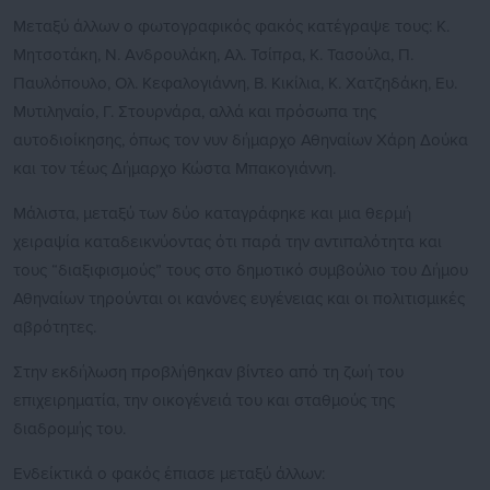
Μεταξύ άλλων ο φωτογραφικός φακός κατέγραψε τους: Κ.
Μητσοτάκη, Ν. Ανδρουλάκη, Αλ. Τσίπρα, Κ. Τασούλα, Π.
Παυλόπουλο, Ολ. Κεφαλογιάννη, Β. Κικίλια, Κ. Χατζηδάκη, Ευ.
Μυτιληναίο, Γ. Στουρνάρα, αλλά και πρόσωπα της
αυτοδιοίκησης, όπως τον νυν δήμαρχο Αθηναίων Χάρη Δούκα
και τον τέως Δήμαρχο Κώστα Μπακογιάννη.
Μάλιστα, μεταξύ των δύο καταγράφηκε και μια θερμή
χειραψία καταδεικνύοντας ότι παρά την αντιπαλότητα και
τους “διαξιφισμούς” τους στο δημοτικό συμβούλιο του Δήμου
Αθηναίων τηρούνται οι κανόνες ευγένειας και οι πολιτισμικές
αβρότητες.
Στην εκδήλωση προβλήθηκαν βίντεο από τη ζωή του
επιχειρηματία, την οικογένειά του και σταθμούς της
διαδρομής του.
Ενδείκτικά ο φακός έπιασε μεταξύ άλλων: