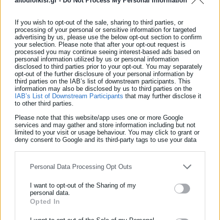
aftodioikisi.gr -
Do Not Process My Personal Information
If you wish to opt-out of the sale, sharing to third parties, or
processing of your personal or sensitive information for targeted
advertising by us, please use the below opt-out section to confirm
your selection. Please note that after your opt-out request is
Ο Β. Κικίλιας
processed you may continue seeing interest-based ads based on
personal information utilized by us or personal information
disclosed to third parties prior to your opt-out. You may separately
opt-out of the further disclosure of your personal information by
third parties on the IAB’s list of downstream participants. This
information may also be disclosed by us to third parties on the
Ο Θ. Κυριακού
IAB’s List of Downstream Participants
that may further disclose it
to other third parties.
Please note that this website/app uses one or more Google
services and may gather and store information including but not
limited to your visit or usage behaviour. You may click to grant or
deny consent to Google and its third-party tags to use your data
Ο Δ. Μελισσανίδης
for below specified purposes in below Google consent section.
Personal Data Processing Opt Outs
Ο Στ. Παπασταύρου
I want to opt-out of the Sharing of my
personal data.
Opted In
ΕΓΓΡΑΦΗ NEWSLETTER
Ενημερωθείτε πρώτοι για ειδήσεις και θέματα από το χώρο της