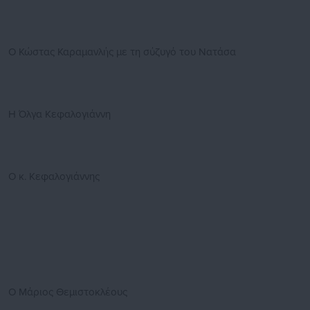
Ο Κώστας Καραμανλής με τη σύζυγό του Νατάσα
Η Όλγα Κεφαλογιάννη
Ο κ. Κεφαλογιάννης
Ο Μάριος Θεμιστοκλέους