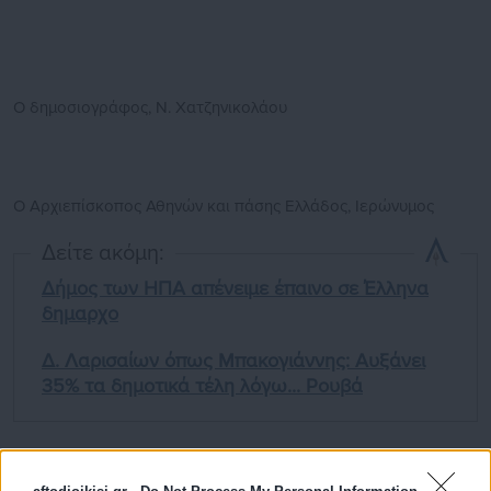
Ο δημοσιογράφος, Ν. Χατζηνικολάου
Ο Αρχιεπίσκοπος Αθηνών και πάσης Ελλάδος, Ιερώνυμος
Δείτε ακόμη:
Δήμος των ΗΠΑ απένειμε έπαινο σε Έλληνα
δημαρχο
Δ. Λαρισαίων όπως Μπακογιάννης: Αυξάνει
35% τα δημοτικά τέλη λόγω... Ρουβά