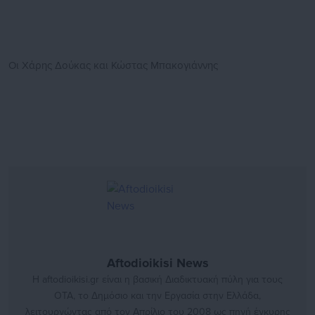
Οι Χάρης Δούκας και Κώστας Μπακογιάννης
Aftodioikisi News
Η aftodioikisi.gr είναι η βασική Διαδικτυακή πύλη για τους
ΟΤΑ, το Δημόσιο και την Εργασία στην Ελλάδα,
λειτουργώντας από τον Απρίλιο του 2008 ως πηγή έγκυρης