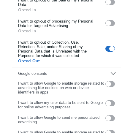
I want to opt-out of the Sale of my Personal
Data.
Ο πρ. Πρόεδρος της Δημοκρατίας, Προκόπης Παυλόπουλος
Αυτοδιοίκησης, της δημόσιας διοίκησης, της εργασίας, της
Opted In
ασφάλισης αλλά και γενικότερης επικαιρότητας από την Ελλάδα
και όλο τον κόσμο!
I want to opt-out of processing my Personal
Data for Targeted Advertising.
Opted In
Συμπλήρωσε όνομα
Ο Αλέξης Τσίπρας με τη σύζυγό του Μπ. Μπαζιάνα
I want to opt-out of Collection, Use,
Retention, Sale, and/or Sharing of my
Personal Data that Is Unrelated with the
Συμπλήρωσε επώνυμο
Purposes for which it was collected.
Ο Απ. Τζιτζικώστας
Opted Out
Συμπλήρωσε email
Google consents
I want to allow Google to enable storage related to
Ο αντιπρόεδρος της κυβέρνησης, Κ. Χατζηδάκης
advertising like cookies on web or device
identifiers in apps.
I want to allow my user data to be sent to Google
for online advertising purposes.
ΣΥΝΕΧΙΣΤΕ ΣΤΟ WEBSITE
I want to allow Google to send me personalized
advertising.
ΕΓΓΡΑΦΗ
I want to allow Google to enable storage related to