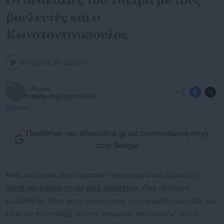
Οι δυσκολίες του Τσίπρα με τους
βουλευτές και ο
Κωνσταντινόπουλος
Ακούστε το άρθρο
Δήμος
Βλαχοδημαρχόπουλος
Προσθήκη του aftodioikisi.gr ως προτεινόμενη πηγή
στην Google
Μιας και αύριο είναι Εργατική Πρωτομαγιά και ξέρω ότι ο
(κατά μια έννοια, νονός μου) πρόεδρος
είναι ιδιαίτερα
ευαίσθητος τόσο με τα δικαιώματα των εργαζόμενων όσο και
τη φύση που ανθίζει και τα “πουλάκια που λαλούν” (σ.σ. η