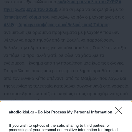
φωτο του εξωφύλλου από
εκδήλωση-συναυλία του ΣΥΡΙΖΑ
την Πρωτομαγιά του 2023)
, είπα σήμερα να ασχοληθώ με το
(επικείμενο) κόμμα του.
Μαθαίνω λοιπόν ο βλαχοmayor, ότι ο
Αλέξης
(πρώην υποψήφιος συνάδελφός μου)
Τσίπρας
αντιμετωπίζει ορισμένα προβλήματα με βλαχοMP που δεν
θέλουν να παραιτηθούν από τη Βουλή, να παραδώσουν,
δηλαδή, την έδρα τους, για να πάνε Αμαλίας. Σου λέει, εντάξει
να πάμε Τσίπρα, αλλά γιατί, ρε φίλε, να χάσουμε τα
ενδιάμεσα… ένσημα από την παραίτησή μας έως τις εκλογές.
Το πρόβλημα, όπως μου μετέφερε ο πληροφοριοδότης μου
από τον Εθνικό Κήπο απέναντι από το Μαξίμου, που λόγω και
της γειτνίασης τελευταία κατεβαίνει συχνά-πυκνά στα γραφεία
του προέδρου, εντοπίζεται κυρίως στους προερχόμενους από
τη «Νέα Αριστερά» και λιγότερο στους βουλευτές του ΣΥΡΙΖΑ,
οι περισσότεροι εκ των οποίων εμφανίζονται έτοιμοι να
aftodioikisi.gr -
Do Not Process My Personal Information
παραιτηθούν λίγο πριν την έναρξη της νέας Κοινοβουλευτικής
Περιόδου τον Οκτώβριο, όπως δηλαδή,
έπραξε και ο ίδιος ο
If you wish to opt-out of the sale, sharing to third parties, or
processing of your personal or sensitive information for targeted