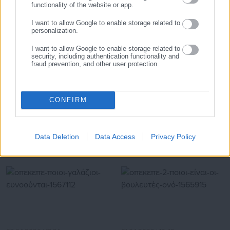
Προτεινόμενα άρθρα
functionality of the website or app.
I want to allow Google to enable storage related to
personalization.
I want to allow Google to enable storage related to
security, including authentication functionality and
fraud prevention, and other user protection.
31.07.2026 | 11:29
31.07.2026 | 07:29
Τι επικαλέστηκε
Ο («αντικυβερνητικός»)
CONFIRM
συμβασιούχος ΑμεΑ που
περιφερειάρχης που έχει
δικαιώθηκε σε δήμο
βολέψει συγγενή του σε
υπουργό
Data Deletion
Data Access
Privacy Policy
Σχετικά άρθρα