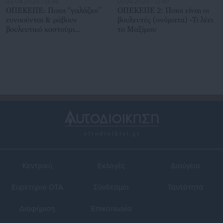
03.04.2026 | 13:34
01.04.2026 | 12:49
ΟΠΕΚΕΠΕ: Ποιοι “γαλάζιοι”
ΟΠΕΚΕΠΕ 2: Ποιοι είναι οι
ευνοούνται & ράβουν
βουλευτές (ονόματα) -Τι λέει
βουλευτικό κοστούμι
το Μαξίμου
(ονόματα)
Κεντρική
Εκλογές
Διαύγεια
Ευρετήριο ΟΤΑ
Σύνδεσμοι
Ταυτότητα
Διαφήμιση
Επικοινωνία