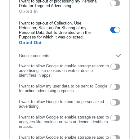
και όλο τον κόσμο!
I want to opt-out of processing my Personal
Data for Targeted Advertising.
Opted In
Συμπλήρωσε όνομα
Δήμος Βλαχοδημαρχόπουλος
I want to opt-out of Collection, Use,
O Δήμος Βλαχοδημαρχόπουλος, που έγινε γνωστός ως
Retention, Sale, and/or Sharing of my
βλαχοmayor, γεννήθηκε πριν πολλά χρόνια στη… φαντασία
Personal Data that Is Unrelated with the
Συμπλήρωσε επώνυμο
Purposes for which it was collected.
ενός συμφοιτητή του στο Χαρβαρντ όταν το, λόγω
Opted Out
επωνύμου (βλαχοδήμαρχος), ελληνικό παρατσούκλι του έγινε
ελληνοαμερικάνικο. Ασχολείται χρόνια με την Αυτοδιοίκηση
Συμπλήρωσε email
Google consents
αλλά και τη γενικότερη πολιτική σκηνή στην Ελλάδα και γι’
Περισσότερα
I want to allow Google to enable storage related to
αυτό ξέρει πολλά. Μαζί με το στενό του συνεργάτη -
advertising like cookies on web or device
πληροφοριοδότη στον Εθνικό Κήπο, απέναντι από το Μέγαρο
identifiers in apps.
Tags:
proteinomena,
ΒΟΥΛΕΥΤΕΣ,
ΚΩΝΣΤΑΝΤΙΝΟΠΟΥΛΟΣ,
Μαξίμου σάς αποκαλύπτουν ΟΛΑ όσα συμβαίνουν πίσω από
ΝΕΟ ΚΟΜΜΑ,
ΤΣΙΠΡΑΣ
I want to allow my user data to be sent to Google
τις γυαλιστερές (και βαριές) κουρτίνες της Αυτοδιοίκησης,
for online advertising purposes.
ΣΥΝΕΧΙΣΤΕ ΣΤΟ WEBSITE
αλλά και της κεντρικής πολιτικής σκηνής. Όσα, δηλαδή, δεν
I want to allow Google to send me personalized
διαβάζετε πουθενά αλλού.
Τελευταία νέα
Δημοφιλή
advertising.
ΕΓΓΡΑΦΗ
Όλα τα νέα
I want to allow Google to enable storage related to
analytics like cookies on web or device identifiers
in apps.
I want to allow Google to enable storage related to