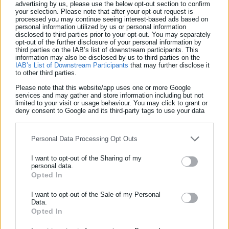
Τσίπρας πέρυσι.
Άλλωστε, τον πήχη έβαλε πρόσφατα ψηλά και
advertising by us, please use the below opt-out section to confirm
your selection. Please note that after your opt-out request is
ο
Οδυσσέας
(όχι του Όμηρου)
Κωνσταντινόπουλος,
που, μετά
processed you may continue seeing interest-based ads based on
τη διαγραφή του από το ΠΑΣΟΚ,
παρέδωσε την έδρα του,
με
personal information utilized by us or personal information
disclosed to third parties prior to your opt-out. You may separately
τον Τσίπρα να του αποδίδει τα εύσημα. Κι απ’ όσο μου είπε ο
opt-out of the further disclosure of your personal information by
third parties on the IAB’s list of downstream participants. This
πληροφοριοδότης μου, τον Όντυ τον θέλουν στην Αμαλίας
information may also be disclosed by us to third parties on the
IAB’s List of Downstream Participants
that may further disclose it
αλλά αυτός ακόμη δείχνει να το σκέφτεται. Προφανώς
to other third parties.
αντιλαμβάνεται ότι σε μια τέτοια περίπτωση πολλοί είναι
Please note that this website/app uses one or more Google
αυτοί που θα θυμηθούν
τα όσα έλεγε για τον πρόεδρο
services and may gather and store information including but not
limited to your visit or usage behaviour. You may click to grant or
παλαιότερα…
deny consent to Google and its third-party tags to use your data
for below specified purposes in below Google consent section.
Personal Data Processing Opt Outs
I want to opt-out of the Sharing of my
personal data.
Opted In
ΕΓΓΡΑΦΗ NEWSLETTER
Ενημερωθείτε πρώτοι για ειδήσεις και θέματα από το χώρο της
I want to opt-out of the Sale of my Personal
Data.
Αυτοδιοίκησης, της δημόσιας διοίκησης, της εργασίας, της
Opted In
ασφάλισης αλλά και γενικότερης επικαιρότητας από την Ελλάδα