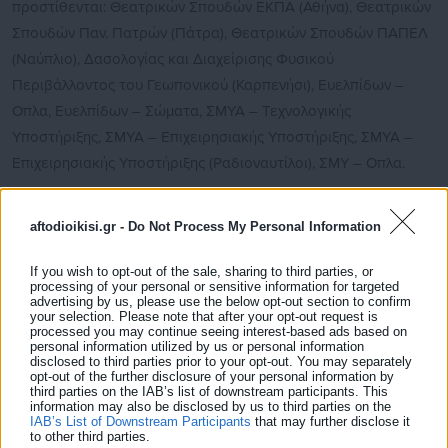
προστίθενται: Θεατρικών Σπουδών ΕΚΠΑ (Αθήνα), Θεατρικών
Σπουδών Παν. Πατρών (Πάτρα), Θεατρικών Σπουδών ΠΑΠΕΛ
(Ναύπλιο), Δασολογίας και Διαχείρισης Φυσικού
Περιβάλλοντος του Γεωπονικoύ (Καρπενήσι), Ευελπίδων –
Οπλα, Ευελπίδων – Σώματα, ΣΜΥΑ – Τεχνολογικής
Υποστήριξης, ΣΜΥΑ – Επιχειρησιακής Υποστήριξης, ΣΜΥΑ –
Επιχειρησιακής Υποστήριξης (Ραδιοναυτίλοι), ΣΜΥ – Οπλα.
Η προσθήκη τμημάτων σε επιπλέον επιστημονικά πεδία σε
aftodioikisi.gr -
Do Not Process My Personal Information
σχέση με αυτό (ή αυτά) στο οποίο ήταν ενταγμένα
στο
μηχανογραφικό δελτίο των Πανελλαδικών Εξετάσεων του
If you wish to opt-out of the sale, sharing to third parties, or
2025
εξυπηρετεί και τον στόχο της κάλυψης των θέσεων που
processing of your personal or sensitive information for targeted
advertising by us, please use the below opt-out section to confirm
κάθε χρόνο μένουν κενές σε σειρά πανεπιστημιακών
your selection. Please note that after your opt-out request is
processed you may continue seeing interest-based ads based on
τμημάτων λόγω ελάχιστης βάσης εισαγωγής. Και αυτό διότι
personal information utilized by us or personal information
όταν ένα τμήμα εντάσσεται σε περισσότερα πεδία, αυξάνεται
disclosed to third parties prior to your opt-out. You may separately
opt-out of the further disclosure of your personal information by
η δεξαμενή των υποψήφιων εισακτέων του, και το
third parties on the IAB’s list of downstream participants. This
information may also be disclosed by us to third parties on the
αντίστροφο.
IAB’s List of Downstream Participants
that may further disclose it
to other third parties.