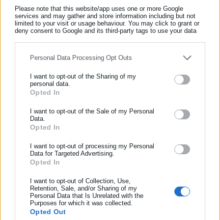
Δείτε ακόμη:
Please note that this website/app uses one or more Google
services and may gather and store information including but not
ΑΠΘ: Οδηγίες Πρύτανη για το κρούσμα
limited to your visit or usage behaviour. You may click to grant or
μηνιγγίτιδας σε φοιτητή
deny consent to Google and its third-party tags to use your data
for below specified purposes in below Google consent section.
Πανελλήνιες: Αντίστροφη μέτρηση -Τι θα γίνει
Personal Data Processing Opt Outs
με τα μαθήματα στα σχολεία
I want to opt-out of the Sharing of my
personal data.
Opted In
ΕΓΓΡΑΦΗ NEWSLETTER
Ενημερωθείτε πρώτοι για ειδήσεις και θέματα από το χώρο της
I want to opt-out of the Sale of my Personal
Data.
Αυτοδιοίκησης, της δημόσιας διοίκησης, της εργασίας, της
Opted In
Ενδεικτικά, πέρυσι, από τους υποψηφίους των
γενικών
ασφάλισης αλλά και γενικότερης επικαιρότητας από την Ελλάδα
λυκείων
έμειναν συνολικά 10.636 κενές θέσεις, ενώ ορίστηκαν
και όλο τον κόσμο!
I want to opt-out of processing my Personal
Data for Targeted Advertising.
68.788 θέσεις για το ακαδημαϊκό έτος 2025-2026. Σε 38
Opted In
Συμπλήρωσε όνομα
τμήματα έμειναν πάνω από 100 θέσεις κενές, ενώ υπήρξαν και
I want to opt-out of Collection, Use,
τέσσερα τμήματα με έως 5 εισακτέους. Πέρυσι, επίσης,
Retention, Sale, and/or Sharing of my
κατεγράφησαν πολλές κενές θέσεις στις στρατιωτικές σχολές,
Personal Data that Is Unrelated with the
Συμπλήρωσε επώνυμο
Purposes for which it was collected.
εκτός από τη Στρατιωτική Σχολή Αξιωματικών Σωμάτων
Opted Out