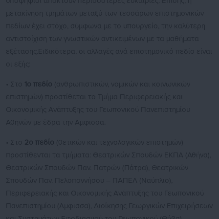
υποψήφιοι αποκτούν περισσότερες ευκαιρίες. Επίσης, η
μετακίνηση τμημάτων μεταξύ των τεσσάρων επιστημονικών
πεδίων έχει στόχο, σύμφωνα με το υπουργείο, την καλύτερη
αντιστοίχιση των γνωστικών αντικειμένων με τα μαθήματα
εξέτασης.Ειδικότερα, οι αλλαγές ανά επιστημονικό πεδίο είναι
οι εξής:
• Στο
1ο πεδίο
(ανθρωπιστικών, νομικών και κοινωνικών
επιστημών) προστίθεται το Τμήμα Περιφερειακής και
Οικονομικής Ανάπτυξης του Γεωπονικού Πανεπιστημίου
Αθηνών με έδρα την Αμφισσα.
• Στο
2ο πεδίο
(θετικών και τεχνολογικών επιστημών)
προστίθενται τα τμήματα: Θεατρικών Σπουδών ΕΚΠΑ (Αθήνα),
Θεατρικών Σπουδών Παν. Πατρών (Πάτρα), Θεατρικών
Σπουδών Παν. Πελοποννήσου – ΠΑΠΕΛ (Ναύπλιο),
Περιφερειακής και Οικονομικής Ανάπτυξης του Γεωπονικού
Πανεπιστημίου (Αμφισσα), Διοίκησης Γεωργικών Επιχειρήσεων
και Συστημάτων Εφοδιασμού του Γεωπονικού (Θήβα),