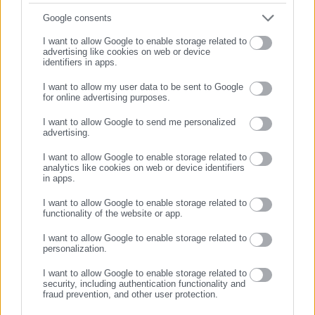
(ΣΣΑΣ).
Συμπλήρωσε email
Google consents
Ωστόσο, υπάρχουν και ενστάσεις για την απόφαση του
I want to allow Google to enable storage related to
υπουργείου, που εδράζονται στο γνωστικό υπόβαθρο των
advertising like cookies on web or device
identifiers in apps.
παιδιών σε σχέση με τις σχολές που μπορούν να δηλώσουν.
Για παράδειγμα, οι υποψήφιοι του 2ου πεδίου εξετάζονται σε
I want to allow my user data to be sent to Google
for online advertising purposes.
Μαθηματικά, Φυσική και Χημεία και πλέον θα έχουν την
ΣΥΝΕΧΙΣΤΕ ΣΤΟ WEBSITE
επιλογή των τμημάτων θεάτρου. Το ίδιο και οι υποψήφιοι του
I want to allow Google to send me personalized
advertising.
3ου πεδίου, που εξετάζονται σε Βιολογία, Χημεία και Φυσική
ΕΓΓΡΑΦΗ
και οι του 4ου, σε Μαθηματικά, Οικονομία, Πληροφορική.
I want to allow Google to enable storage related to
analytics like cookies on web or device identifiers
in apps.
Ελλιπείς γνώσεις
I want to allow Google to enable storage related to
functionality of the website or app.
«Οι προϋποθέσεις εισαγωγής στα τμήματα είναι κάποιες
φορές άσχετες με το αντικείμενο των σπουδών και οι γνώσεις
I want to allow Google to enable storage related to
personalization.
που έχουν οι νέοι φοιτητές είναι αρκετές φορές ελλιπείς. Και
δεν μιλώ μόνο για τις φετινές προσθήκες τμημάτων στα
I want to allow Google to enable storage related to
security, including authentication functionality and
επιστημονικά πεδία. Το πρόβλημα παρατηρείται και σε
fraud prevention, and other user protection.
τμήματα που δεν προστίθενται φέτος σε κάποιο επιπλέον