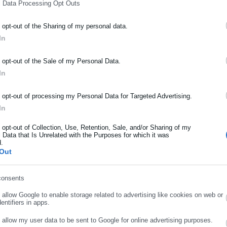
l Data Processing Opt Outs
o opt-out of the Sharing of my personal data.
ΡΑΦΗ NEWSLETTER
In
ωθείτε πρώτοι για ειδήσεις και θέματα από το χώρο της Αυτοδιο
μόσιας διοίκησης, της εργασίας, της ασφάλισης αλλά και γενικότερ
o opt-out of the Sale of my Personal Data.
ρότητας από την Ελλάδα και όλο τον κόσμο!
In
ήρωσε όνομα
o opt-out of processing my Personal Data for Targeted Advertising.
In
ήρωσε επώνυμο
o opt-out of Collection, Use, Retention, Sale, and/or Sharing of my
 Data that Is Unrelated with the Purposes for which it was
d.
Out
ρωσε email
consents
o allow Google to enable storage related to advertising like cookies on web or
.06.2026 | 11:31
08.06.2026 | 07:56
entifiers in apps.
ανελλαδικές Εξετάσεις:
Πανελλαδικές Εξετάσεις:
o allow my user data to be sent to Google for online advertising purposes.
εκινούν οι δηλώσεις
Φινάλε για τους
ΣΥΝΕΧΙΣΤΕ ΣΤΟ WEBSITE
ΕΓΓΡΑΦΗ