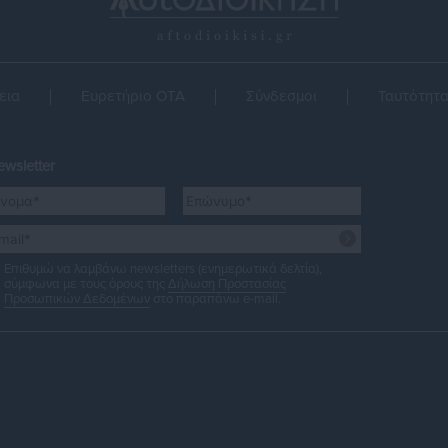
εια
Ευρετήριο ΟΤΑ
Σύνδεσμοι
Ταυτότητ
wsletter
Επιθυμώ να λαμβάνω newsletters (ενημερωτικά δελτία),
σύμφωνα με τους όρους της
Δήλωση Προστασίας
Προσωπικών Δεδομένων
στο παραπάνω e-mail.