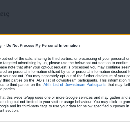
εις
gr -
Do Not Process My Personal Information
23.07.2026 | 20:55
o opt-out of the sale, sharing to third parties, or processing of your personal or
Βάσεις 2026: «Πέταξε» 
or targeted advertising by us, please use the below opt-out section to confirm
ease note that after your opt-out request is processed you may continue seein
ed on personal information utilized by us or personal information disclosed to
«εκδικούνται» τα παλιά Τ
 to your opt-out. You may separately opt-out of the further disclosure of your p
y third parties on the IAB’s list of downstream participants. This information
για του χρόνου
us to third parties on the
IAB’s List of Downstream Participants
that may furt
rd parties.
Tην εκδίκησή τους μοιάζει να παίρνουν τα παλιά ΤΕΙ
that this website/app uses one or more Google services and may gather and s
τόσο στην Αθήνα όσο και σε μεγάλο αριθμό τμημάτ
πό
ncluding but not limited to your visit or usage behaviour. You may click to gra
ogle and its third-party tags to use your data for below specified purposes in
της αναγνώρισης των επαγγελματικών δικαιωμάτων 
nt section.
Χαρακτηριστικότερο παράδειγμα οι βάσεις στο Πανε
οποίες σταθερά τα τελευταία χρόνια έχουν ανοδική π