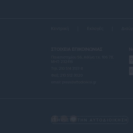
Κεντρική
Εκλογές
Διαύγ
ΣΤΟΙΧΕΙΑ ΕΠΙΚΟΙΝΩΝΙΑΣ
Ne
Πανεπιστημίου 56, Αθήνα τ.κ. 106 78,
ΜΗΤ: 232416
Τηλ. 210 514 3137-8
Φαξ: 210 512 3020
email:
press@aftodioikisi.gr
ΣΤΗΡΙΞΤΕ ΤΗΝ ΑΥΤΟΔΙΟΙΚΗΣΗ