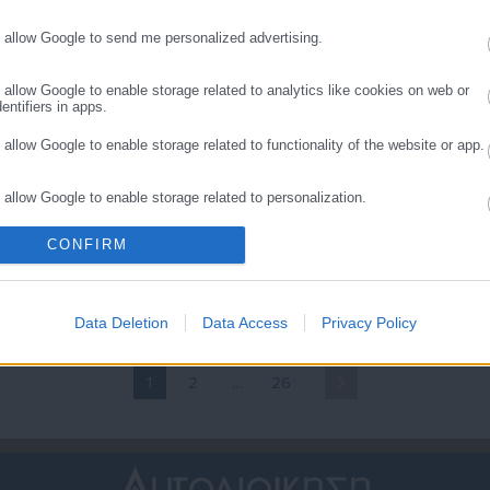
ινητών τηλεφώνων για
υποψηφίους των ΓΕΛ
νημέρωση των
o allow Google to send me personalized advertising.
ποτελεσμάτων με sms
o allow Google to enable storage related to analytics like cookies on web or
entifiers in apps.
o allow Google to enable storage related to functionality of the website or app.
o allow Google to enable storage related to personalization.
.05.2026 | 23:38
26.05.2026 | 08:14
ήμος Φυλής: Συντονισμένη
Πανελλαδικές 2026: Τι
CONFIRM
o allow Google to enable storage related to security, including authentication
ροετοιμασία για τις
ισχύει με τα κινητά – Πότε
ality and fraud prevention, and other user protection.
ανελλαδικές
μηδενίζεται το γραπτό
Data Deletion
Data Access
Privacy Policy
1
2
…
26