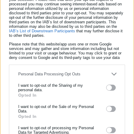
processed you may continue seeing interest-based ads based on
personal information utilized by us or personal information
disclosed to third parties prior to your opt-out. You may separately
opt-out of the further disclosure of your personal information by
third parties on the IAB’s list of downstream participants. This
information may also be disclosed by us to third parties on the
Παρακάτω ολόκληρη η Εγκύκλιος του ΥΠΟΙΚ:
IAB’s List of Downstream Participants
that may further disclose it
to other third parties.
View Fullscreen
Please note that this website/app uses one or more Google
services and may gather and store information including but not
limited to your visit or usage behaviour. You may click to grant or
deny consent to Google and its third-party tags to use your data
for below specified purposes in below Google consent section.
Personal Data Processing Opt Outs
I want to opt-out of the Sharing of my
personal data.
Opted In
ΕΓΓΡΑΦΗ NEWSLETTER
Ενημερωθείτε πρώτοι για ειδήσεις και θέματα από το χώρο της
I want to opt-out of the Sale of my Personal
Data.
Αυτοδιοίκησης, της δημόσιας διοίκησης, της εργασίας, της
Opted In
ασφάλισης αλλά και γενικότερης επικαιρότητας από την Ελλάδα
και όλο τον κόσμο!
I want to opt-out of processing my Personal
Data for Targeted Advertising.