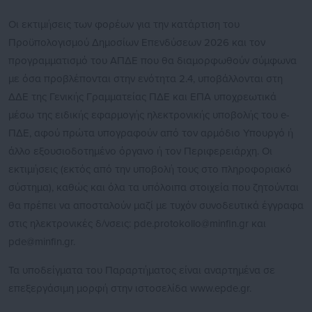
Οι εκτιμήσεις των φορέων για την κατάρτιση του
Προϋπολογισμού Δημοσίων Επενδύσεων 2026 και τον
προγραμματισμό του ΑΠΔΕ που θα διαμορφωθούν σύμφωνα
με όσα προβλέπονται στην ενότητα 2.4, υποβάλλονται στη
ΔΔΕ της Γενικής Γραμματείας ΠΔΕ και ΕΠΑ υποχρεωτικά
μέσω της ειδικής εφαρμογής ηλεκτρονικής υποβολής του e-
ΠΔΕ, αφού πρώτα υπογραφούν από τον αρμόδιο Υπουργό ή
άλλο εξουσιοδοτημένο όργανο ή τον Περιφερειάρχη. Οι
εκτιμήσεις (εκτός από την υποβολή τους στο πληροφοριακό
σύστημα), καθώς και όλα τα υπόλοιπα στοιχεία που ζητούνται
θα πρέπει να αποσταλούν μαζί με τυχόν συνοδευτικά έγγραφα
στις ηλεκτρονικές δ/νσεις:
pde.protokollo@minfin.gr
και
pde@minfin.gr
.
Τα υποδείγματα του Παραρτήματος είναι αναρτημένα σε
επεξεργάσιμη μορφή στην ιστοσελίδα www.epde.gr.