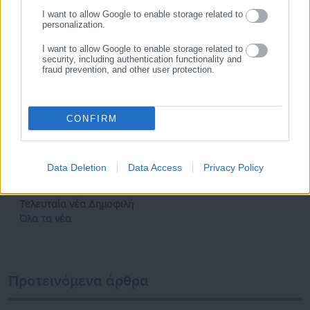
I want to allow Google to enable storage related to
personalization.
I want to allow Google to enable storage related to
security, including authentication functionality and
fraud prevention, and other user protection.
CONFIRM
Tags:
proteinomena,
ΕΓΚΥΚΛΙΟΣ,
ΠΔΕ 2026,
ΠΕΡΙΦΕΡΕΙΕΣ,
ΥΠΟΥΡΓΕΙΑ
Data Deletion
Data Access
Privacy Policy
Τελευταία νέα
Δημοφιλή
Όλα τα νέα
Προτεινόμενα άρθρα