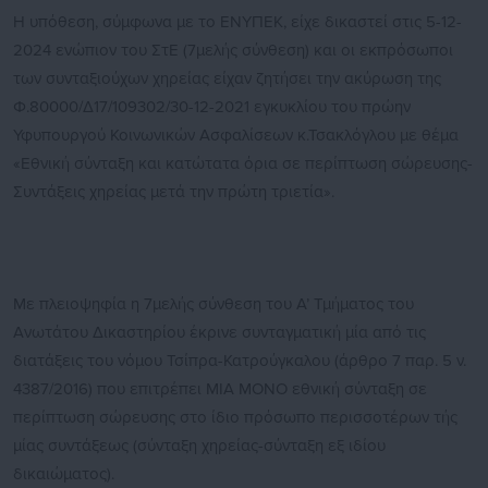
Η υπόθεση, σύμφωνα με το ΕΝΥΠΕΚ, είχε δικαστεί στις 5-12-
2024 ενώπιον του ΣτΕ (7μελής σύνθεση) και οι εκπρόσωποι
των συνταξιούχων χηρείας είχαν ζητήσει την ακύρωση της
Φ.80000/Δ17/109302/30-12-2021 εγκυκλίου του πρώην
Υφυπουργού Κοινωνικών Ασφαλίσεων κ.Τσακλόγλου με θέμα
«Εθνική σύνταξη και κατώτατα όρια σε περίπτωση σώρευσης-
Συντάξεις χηρείας μετά την πρώτη τριετία».
Με πλειοψηφία η 7μελής σύνθεση του Α’ Τμήματος του
Ανωτάτου Δικαστηρίου έκρινε συνταγματική μία από τις
διατάξεις του νόμου Τσίπρα-Κατρούγκαλου (άρθρο 7 παρ. 5 ν.
4387/2016) που επιτρέπει ΜΙΑ ΜΟΝΟ εθνική σύνταξη σε
περίπτωση σώρευσης στο ίδιο πρόσωπο περισσοτέρων τής
μίας συντάξεως (σύνταξη χηρείας-σύνταξη εξ ιδίου
δικαιώματος).