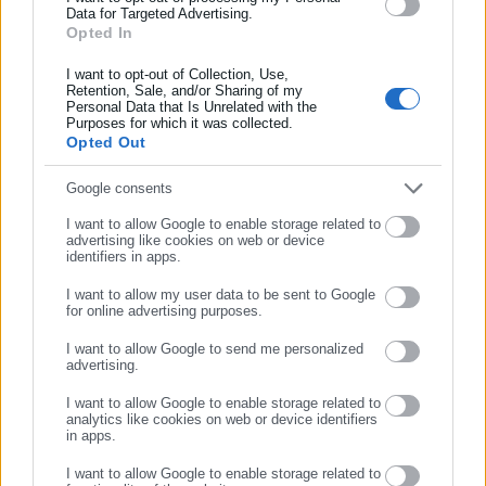
Data for Targeted Advertising.
χρόνο έναρξης των αποτελεσμάτων του νόμου και εισήγαγε τη
Opted In
Συμπλήρωσε όνομα
ρύθμιση της «προσωπικής διαφοράς» για τις παλαιές
I want to opt-out of Collection, Use,
συντάξεις, η πράξη αυτή παρήγαγε νέο δίκαιο και είχε
Retention, Sale, and/or Sharing of my
κανονιστικό χαρακτήρα.
Personal Data that Is Unrelated with the
Συμπλήρωσε επώνυμο
Purposes for which it was collected.
Opted Out
Η εξέλιξη αυτή φέρει τη Διοίκηση ενώπιον της ανάγκης για
νέες ρυθμίσεις, καθώς το μεταβατικό καθεστώς και η
Συμπλήρωσε email
Google consents
προσωπική διαφορά ακυρώθηκαν. Μετά την ακύρωση αυτή, οι
I want to allow Google to enable storage related to
υπηρεσίες καλούνται να διαχειριστούν τις ήδη
advertising like cookies on web or device
identifiers in apps.
καταβαλλόμενες συντάξεις σύμφωνα με το ακριβές γράμμα
του νόμου, όπως αυτό ερμηνεύτηκε.
I want to allow my user data to be sent to Google
for online advertising purposes.
ΣΥΝΕΧΙΣΤΕ ΣΤΟ WEBSITE
I want to allow Google to send me personalized
advertising.
ΕΓΓΡΑΦΗ
I want to allow Google to enable storage related to
Η επίκληση της αρχής της χρηστής διοίκησης από την πλευρά
analytics like cookies on web or device identifiers
του Υπουργείου, το οποίο υποστήριξε ότι η ρύθμιση
in apps.
υπαγορεύθηκε από την ανάγκη προστασίας των συνταξιούχων
I want to allow Google to enable storage related to