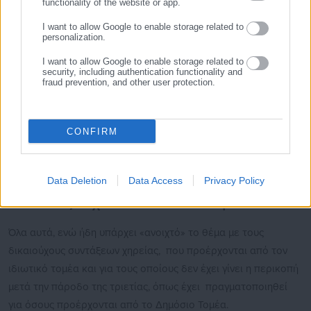
που εισέπραξαν καλόπιστα τα ποσά λόγω εσφαλμένης
functionality of the website or app.
εφαρμογής του νόμου, δεν έγινε δεκτή από το δικαστήριο,
I want to allow Google to enable storage related to
personalization.
καθώς κρίθηκε ότι δεν μπορεί να υποκαταστήσει την έλλειψη
νομοθετικού ερείσματος.
I want to allow Google to enable storage related to
security, including authentication functionality and
fraud prevention, and other user protection.
Η επόμενη ημέρα της απόφασης του ΣτΕ αναμένεται να
επικεντρωθεί στην αναζήτηση νομοθετικών λύσεων, καθώς οι
εκπρόσωποι των συνταξιούχων απευθύνουν ήδη καλέσματα
CONFIRM
για την κατάργηση της διάταξης περί μίας εθνικής σύνταξης
και τη θεσμική προστασία της συγκεκριμένης ευαίσθητης
κοινωνικής κατηγορίας.
Data Deletion
Data Access
Privacy Policy
Οι συνταξιούχοι του ιδιωτικού τομέα
Όλα αυτά, ενώ ήδη υπάρχει «ανοιχτό» το θέμα με τους
δικαιούχους συντάξεων χηρείας, που προέρχονται από τον
ιδιωτικό τομέα και για τους οποίους δεν έχει γίνει η περικοπή
μετά την πάροδο της τριετίας, όπως έχει πραγματοποιηθεί
για όσους προέρχονται από το Δημόσιο Τομέα.