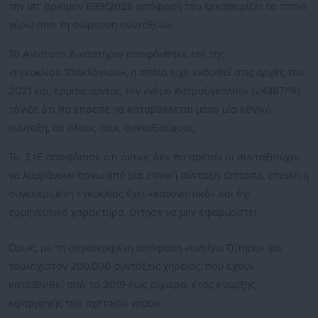
την υπ’ αριθμόν 699/2026 απόφασή του ξεκαθαρίζει το τοπίο
γύρω από τη σώρευση συντάξεων.
Το Ανώτατο Δικαστήριο αποφάνθηκε επί της
«εγκυκλίου Τσακλόγλου», η οποία είχε εκδοθεί στις αρχές του
2021 και, ερμηνεύοντας τον «νόμο Κατρούγκαλου» (ν.4387/16),
τόνιζε ότι θα έπρεπε να καταβάλλεται μόνο μία εθνική
σύνταξη, σε όλους τους συνταξιούχους.
Το ΣτΕ αποφάσισε ότι όντως δεν θα πρέπει οι συνταξιούχοι
να λαμβάνουν πάνω από μία εθνική σύνταξη. Ωστόσο, επειδή η
συγκεκριμένη εγκύκλιος έχει «κανονιστικό» και όχι
ερμηνευτικό χαρακτήρα, ζήτησε να μην εφαρμοστεί.
Όμως, με τη συγκεκριμένη απόφαση «ανοίγει ζήτημα» για
τουλάχιστον 200.000 συντάξεις χηρείας, που έχουν
καταβληθεί από το 2019 έως σήμερα, έτος έναρξης
εφαρμογής του σχετικού νόμου.