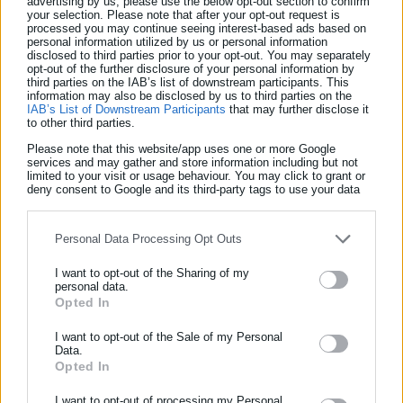
advertising by us, please use the below opt-out section to confirm
your selection. Please note that after your opt-out request is
συντάξεις χηρείας μετά την πρώτη τριετία.
processed you may continue seeing interest-based ads based on
personal information utilized by us or personal information
disclosed to third parties prior to your opt-out. You may separately
Η επίμαχη εγκύκλιος προέβλεπε ότι ο περιορισμός της μίας
opt-out of the further disclosure of your personal information by
εθνικής σύνταξης θα ίσχυε για το μέλλον, δηλαδή για όσες
third parties on the IAB’s list of downstream participants. This
information may also be disclosed by us to third parties on the
συντάξεις θα σωρεύονταν μετά την έκδοσή της. Παράλληλα,
IAB’s List of Downstream Participants
that may further disclose it
to other third parties.
για τους συνταξιούχους που ήδη λάμβαναν διπλή εθνική
Please note that this website/app uses one or more Google
σύνταξη βάσει προγενέστερων οδηγιών των υπηρεσιών, η
services and may gather and store information including but not
εγκύκλιος όριζε ότι το επιπλέον ποσό θα διατηρούνταν και θα
limited to your visit or usage behaviour. You may click to grant or
deny consent to Google and its third-party tags to use your data
εμφανιζόταν ως «προσωπική διαφορά», προκειμένου να μην
for below specified purposes in below Google consent section.
υποχρεωθούν οι πολίτες σε επιστροφή αναδρομικών ποσών
Personal Data Processing Opt Outs
που θα μπορούσαν να κυμανθούν από 15.000 έως 30.000
ευρώ ανά περίπτωση.
I want to opt-out of the Sharing of my
personal data.
Opted In
ΕΓΓΡΑΦΗ NEWSLETTER
Η κρίση του Συμβουλίου της Επικρατείας επί αυτού του
χειρισμού προσδιορίζει τη νομική φύση της πράξης. Το
Ενημερωθείτε πρώτοι για ειδήσεις και θέματα από το χώρο της
I want to opt-out of the Sale of my Personal
Data.
ανώτατο δικαστήριο έκρινε ότι η πράξη αυτή, αν και έφερε
Αυτοδιοίκησης, της δημόσιας διοίκησης, της εργασίας, της
Opted In
τον τίτλο της εγκυκλίου, δεν αποτελούσε μια απλή ερμηνευτική
ασφάλισης αλλά και γενικότερης επικαιρότητας από την Ελλάδα
και όλο τον κόσμο!
οδηγία προς τις υπηρεσίες. Από τη στιγμή που μετέθετε τον
I want to opt-out of processing my Personal