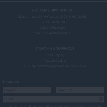
ΣΤΟΙΧΕΙΑ ΕΠΙΚΟΙΝΩΝΙΑΣ
Πανεπιστημίου 56, Αθήνα τ.κ. 106 78, ΜΗΤ: 232416
Τηλ. 210 514 3137-8
Φαξ: 210 512 3020
email:
press@aftodioikisi.gr
ΠΟΛΙΤΙΚΗ ΑΠΟΡΡΗΤΟΥ
Όροι Χρήσης
Πολιτική Cookies
Δήλωση προστασίας προσωπικών δεδομένων
Newsletter
Επιθυμώ να λαμβάνω newsletters (ενημερωτικά δελτία), σύμφωνα με