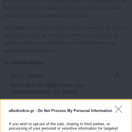
κεντρικό ζήτημα που απασχολεί όλους. Τα σχετικά θέματα της
Εγνατίας αφορούν σε θέματα όπως το κόστος των διοδίων
αλλά και σε άλυτα κυκλοφοριακά ζητήματα.
Οι Δήμαρχοι της Ηπείρου έχουν δηλώσει πολλάκις την έντονη
δυσαρέσκειά τους με το παρόν καθεστώς λειτουργίας της
Εγνατίας Οδού και προσβλέπουν σε όποια βελτίωση της
υφιστάμενης κατάστασης.
Τα υπόλοιπα θέματα
Δείτε ακόμη:
Αυτά είναι τα πόθεν έσχες των
Περιφερειαρχών της χώρας
Βοιωτία: Στα όρια τους τα Κέντρα Υγείας
aftodioikisi.gr -
Do Not Process My Personal Information
If you wish to opt-out of the sale, sharing to third parties, or
processing of your personal or sensitive information for targeted