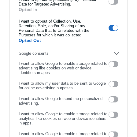
Data for Targeted Advertising.
Opted In
Συμπλήρωσε όνομα
Αλέξιος Ηλιάδης
Γεννήθηκα το 2002 στην Αθήνα και σπούδασα πολιτικές
I want to opt-out of Collection, Use,
Retention, Sale, and/or Sharing of my
επιστήμες στο Freie Universität του Βερολίνου με πλήρη
Personal Data that Is Unrelated with the
Συμπλήρωσε επώνυμο
υποτροφία σπουδών. Αποφοίτησα το 2025 όταν και άρχισα
Purposes for which it was collected.
Opted Out
το μεταπτυχιακό πρόγραμμα "Δημοσιογραφια και Νεα Μεσα"
στο ΕΚΠΑ, με υποτροφία σπουδών από το Ίδρυμα Μπότση.
Συμπλήρωσε email
Google consents
Έχω εργαστεί στην τοπική εφημερίδα της Νέας Σμύρνης
Περισσότερα
"Νέοι Ορίζοντες" και ως Freelancer για το "Inside Story".
I want to allow Google to enable storage related to
advertising like cookies on web or device
https://www.facebook.com/profile.php?
Tags:
ΔΗΜΟΣ ΖΙΤΣΑΣ,
ΕΓΝΑΤΙΑ ΟΔΟΣ,
ΗΠΕΙΡΟΣ,
identifiers in apps.
id=100008153290666&locale=el_GR
ΠΕΔ ΗΠΕΙΡΟΥ
I want to allow my user data to be sent to Google
for online advertising purposes.
ΣΥΝΕΧΙΣΤΕ ΣΤΟ WEBSITE
I want to allow Google to send me personalized
Τελευταία νέα
Δημοφιλή
advertising.
ΕΓΓΡΑΦΗ
Όλα τα νέα
I want to allow Google to enable storage related to
analytics like cookies on web or device identifiers
in apps.
I want to allow Google to enable storage related to
Προτεινόμενα άρθρα