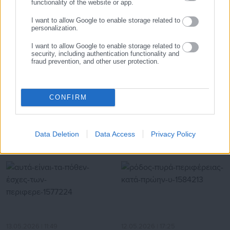
functionality of the website or app.
I want to allow Google to enable storage related to
personalization.
I want to allow Google to enable storage related to
security, including authentication functionality and
fraud prevention, and other user protection.
06.08.2026 | 11:15
06.08.2026 | 10:58
ΑΣΕΠ – 6Κ/2026: Δείτε
Nέες ταυτότητες: Για ποιους
CONFIRM
πόσες αιτήσεις υποβλήθηκαν
είναι αναγκαία η άμεση
(πίνακας)
αντικατάσταση της παλιάς
Data Deletion
Data Access
Privacy Policy
Σχετικά άρθρα
13.05.2026 | 11:49
12.05.2026 | 17:25