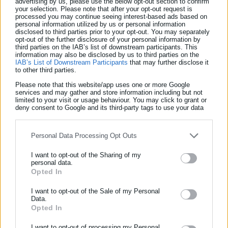
advertising by us, please use the below opt-out section to confirm
your selection. Please note that after your opt-out request is
processed you may continue seeing interest-based ads based on
Η ΠΕΔ θα ασχοληθεί, επίσης, με τα Τοπικά και Ειδικά
personal information utilized by us or personal information
disclosed to third parties prior to your opt-out. You may separately
Πολεοδομικά Σχέδια, ο οικονομικός απολογισμός του 2025, οι
opt-out of the further disclosure of your personal information by
third parties on the IAB’s list of downstream participants. This
αναμορφώσεις προϋπολογισμού, αλλά και ο προγραμματισμός
information may also be disclosed by us to third parties on the
εκδηλώσεων για το 2026.
IAB’s List of Downstream Participants
that may further disclose it
to other third parties.
Θα συζητηθεί, ακόμη, η πρόταση του Δήμου Ζίτσας για το
Please note that this website/app uses one or more Google
services and may gather and store information including but not
ζήτημα της αποκομιδής απορριμμάτων στο οδικό δίκτυο, μια
limited to your visit or usage behaviour. You may click to grant or
deny consent to Google and its third-party tags to use your data
αρμοδιότητα που συχνά αποτελεί πεδίο τριβής μεταξύ δήμων
for below specified purposes in below Google consent section.
και κεντρικής διοίκησης.
Personal Data Processing Opt Outs
I want to opt-out of the Sharing of my
personal data.
Opted In
ΕΓΓΡΑΦΗ NEWSLETTER
Ενημερωθείτε πρώτοι για ειδήσεις και θέματα από το χώρο της
I want to opt-out of the Sale of my Personal
Data.
Αυτοδιοίκησης, της δημόσιας διοίκησης, της εργασίας, της
Opted In
ασφάλισης αλλά και γενικότερης επικαιρότητας από την Ελλάδα
και όλο τον κόσμο!
I want to opt-out of processing my Personal