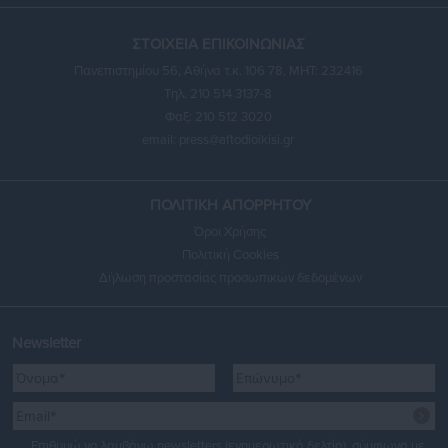
ΣΤΟΙΧΕΙΑ ΕΠΙΚΟΙΝΩΝΙΑΣ
Πανεπιστημίου 56, Αθήνα τ.κ. 106 78, ΜΗΤ: 232416
Τηλ. 210 514 3137-8
Φαξ: 210 512 3020
email:
press@aftodioikisi.gr
ΠΟΛΙΤΙΚΗ ΑΠΟΡΡΗΤΟΥ
Όροι Χρήσης
Πολιτική Cookies
Δήλωση προστασίας προσωπικών δεδομένων
Newsletter
Επιθυμώ να λαμβάνω newsletters (ενημερωτικά δελτία), σύμφωνα με