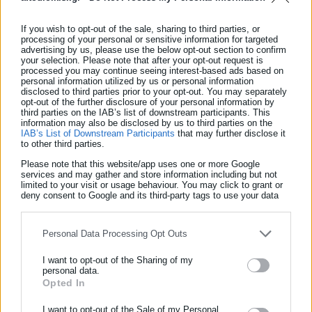
μετακίνηση των ειδών της άγριας ζωής.
If you wish to opt-out of the sale, sharing to third parties, or
processing of your personal or sensitive information for targeted
advertising by us, please use the below opt-out section to confirm
your selection. Please note that after your opt-out request is
processed you may continue seeing interest-based ads based on
«Σε περίπτωση που είμαστε σε όχημα και συναντήσουμε στον
personal information utilized by us or personal information
disclosed to third parties prior to your opt-out. You may separately
δρόμο μας αρκούδα: Παραμένουμε μέσα σε αυτό. Δεν
opt-out of the further disclosure of your personal information by
third parties on the IAB’s list of downstream participants. This
ακολουθούμε την αρκούδα, αν αυτή συνεχίζει να περπατά ή να
information may also be disclosed by us to third parties on the
τρέχει κατά μήκος του δρόμου. Δεν αναπτύσσουμε ταχύτητα»
IAB’s List of Downstream Participants
that may further disclose it
to other third parties.
συμβουλεύει η οργάνωση.
Please note that this website/app uses one or more Google
services and may gather and store information including but not
Σημειώνεται ότι η Καλλιστώ, μέσα από έργα που έχει
limited to your visit or usage behaviour. You may click to grant or
deny consent to Google and its third-party tags to use your data
υλοποιήσει στην ευρύτερη περιοχή, όπως το LIFE ARCTOS
for below specified purposes in below Google consent section.
KASTORIA, το LIFE AMYBEAR και το LIFE SAFE-CROSSING, σε
συνεργασία με τις αρμόδιες αρχές και άλλους φορείς,
Personal Data Processing Opt Outs
προσπαθεί να ελαχιστοποιήσει τις συγκρούσεις οχημάτων με
I want to opt-out of the Sharing of my
ζώα, προστατεύοντας τόσο την άγρια πανίδα, όσο και τους
personal data.
Opted In
ΕΓΓΡΑΦΗ NEWSLETTER
επιβαίνοντες στα οχήματα.
Ενημερωθείτε πρώτοι για ειδήσεις και θέματα από το χώρο της
I want to opt-out of the Sale of my Personal