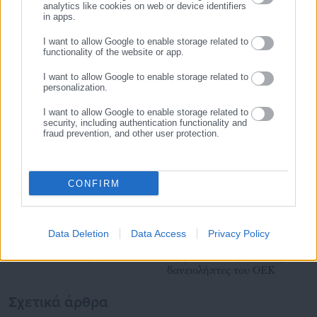
analytics like cookies on web or device identifiers
μεταξύ πολιτικών, αιρετών της Αυτοδιοίκησης αλλά και
in apps.
Τελευταία νέα
Δημοφιλή
επιχειρηματιών με τους πολίτες και τους εργαζόμενους στο
I want to allow Google to enable storage related to
Όλα τα νέα
δημόσιο και ιδιωτικό τομέα, ενώ λειτουργεί ως δίαυλος
functionality of the website or app.
διαδραστικής ενημέρωσης και επικοινωνίας μεταξύ της
I want to allow Google to enable storage related to
Περιφέρειας και του Κέντρου. Καθημερινά δέχεται
personalization.
εκατοντάδες χιλιάδες επισκέψεις από εργαζόμενους στο
Προτεινόμενα άρθρα
I want to allow Google to enable storage related to
δημόσιο και ιδιωτικό τομέα, πολιτικούς, αιρετούς της
security, including authentication functionality and
Αυτοδιοίκησης, επιχειρηματίες και, κυρίως, πολίτες που
fraud prevention, and other user protection.
ενδιαφέρονται για τοπικά, εργασιακά, ασφαλιστικά αλλά και
για γενικότερα θέματα της επικαιρότητας.
CONFIRM
29.07.2026 | 15:34
29.07.2026 | 14:59
Data Deletion
Data Access
Privacy Policy
ΟΠΕΚΑ: Πληρώνονται
Καταγγελία: Ο εξωδικαστικός
επιδόματα – Όλη η λίστα
αφήνει στο… δρόμο τους
δανειολήπτες του ΟΕΚ
Σχετικά άρθρα