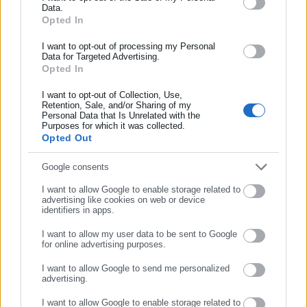
Data.
Αυτοδιοίκησης, της δημόσιας διοίκησης, της εργασίας, της
Opted In
ασφάλισης αλλά και γενικότερης επικαιρότητας από την Ελλάδα
και όλο τον κόσμο!
I want to opt-out of processing my Personal
Data for Targeted Advertising.
Opted In
Συμπλήρωσε όνομα
I want to opt-out of Collection, Use,
Retention, Sale, and/or Sharing of my
Personal Data that Is Unrelated with the
Συμπλήρωσε επώνυμο
Purposes for which it was collected.
Opted Out
Aftodioikisi News
Η aftodioikisi.gr είναι η βασική Διαδικτυακή πύλη για τους
Συμπλήρωσε email
Google consents
ΟΤΑ, το Δημόσιο και την Εργασία στην Ελλάδα,
I want to allow Google to enable storage related to
λειτουργώντας από τον Απρίλιο του 2008 ως πηγή έγκυρης
advertising like cookies on web or device
identifiers in apps.
και συνεχούς ροής ενημέρωσης με ειδήσεις και θέματα από
το χώρο της Αυτοδιοίκησης, της Δημόσιας Διοίκησης, της
I want to allow my user data to be sent to Google
Εργασίας, της Ασφάλισης αλλά και γενικότερης
for online advertising purposes.
Περισσότερα
ΣΥΝΕΧΙΣΤΕ ΣΤΟ WEBSITE
επικαιρότητας από την Ελλάδα και όλο τον κόσμο. Τον Μάιο
I want to allow Google to send me personalized
του 2010, μόλις δύο χρόνια μετά την έναρξη της λειτουργίας
advertising.
Tags:
ΑΡΚΟΥΔΑΚΙ,
ΕΓΝΑΤΙΑ ΟΔΟΣ
ΕΓΓΡΑΦΗ
της τιμήθηκε με το δημοσιογραφικό Βραβείο Μπότση.
I want to allow Google to enable storage related to
Παράλληλα, αποτελεί κόμβο αμφίδρομης επικοινωνίας