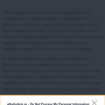
Όπως αναφέρεται σε ανακοίνωση της περιβαλλοντικής
οργάνωσης, την τρέχουσα περίοδο, η καφέ αρκούδα
βρίσκεται σε αναζήτηση τροφής, λόγω του τροφικού στρες
που ακολουθεί την περίοδο του χειμέριου λήθαργου. Για τον
λόγο αυτό διασχίζουν μεγάλες αποστάσεις, και αρκετές φορές
προσεγγίζουν κατοικημένες περιοχές καθώς εκεί, οι
διαθέσιμες τροφικές πηγές είναι πιο εύκολα διαθέσιμες.
Τα τροχαία ατυχήματα με την άγρια πανίδα στη Δυτική
Μακεδονία είναι ένα σοβαρό πρόβλημα, που εδώ και
δεκαετίες έχει οδηγήσει σε θανατώσεις αρκούδων και άλλων
ζώων. Σύμφωνα με την Καλλιστώ, οι οδηγοί που διασχίζουν
περιοχές με πλούσια βιοποικιλότητα και έντονη παρουσία της
άγριας πανίδας, οφείλουν να δείχνουν αυξημένη προσοχή, και
να κινούνται με μειωμένη ταχύτητα, ιδιαίτερα κατά την
περίοδο της άνοιξης και του καλοκαιριού, εποχές με αυξημένη
aftodioikisi.gr -
Do Not Process My Personal Information