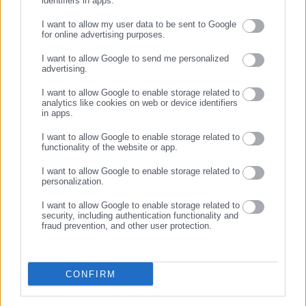
identifiers in apps.
Παναγιώτης Θεοδωρόπουλος
I want to allow my user data to be sent to Google
for online advertising purposes.
Ο Παναγιώτης Θεοδωρόπουλος είναι δημοσιογράφος με
ΣΥΝΕΧΙΣΤΕ ΣΤΟ WEBSITE
εξειδίκευση στο πολιτικό ρεπορτάζ και στην κάλυψη
I want to allow Google to send me personalized
advertising.
θεμάτων της τοπικής αυτοδιοίκησης σε ψηφιακά και
ΕΓΓΡΑΦΗ
ραδιοφωνικά μέσα. Ξεκίνησε σε ηλικία 22 χρονών ως
I want to allow Google to enable storage related to
μαθητευόμενος στην εφημερίδα «Ριζοσπάστης», όπου έμεινε
analytics like cookies on web or device identifiers
in apps.
για 18 χρόνια καλύπτοντας το κοινωνικό, πολιτικό και
Περισσότερα
κυβερνητικό ρεπορτάζ. Εχει συνεργαστεί με το περιοδικό
I want to allow Google to enable storage related to
functionality of the website or app.
«Unfollow» κάνοντας ερευνητική δημοσιογραφία. Από το
Tags:
proteinomena,
ΔΗΜΑΡΧΟΙ,
ΔΗΜΟΙ,
ΠΟΘΕΝ ΕΣΧΕΣ
2019 δουλεύει στο ραδιοφωνικό σταθμό Αθήνα 9.84.
I want to allow Google to enable storage related to
Εργάζεται στο aftodioikisi.gr από το 2016, ενώ τα τελευταία
personalization.
χρόνια κατέχει τη θέση του Διευθυντή Σύνταξης της
I want to allow Google to enable storage related to
Τελευταία νέα
Δημοφιλή
ιστοσελίδας.
https://www.facebook.com/theodoropan
security, including authentication functionality and
Όλα τα νέα
fraud prevention, and other user protection.
CONFIRM
Προτεινόμενα άρθρα