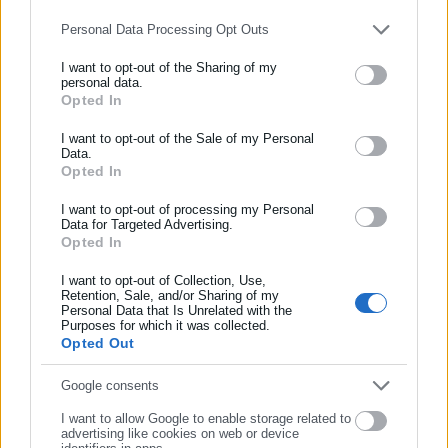
Personal Data Processing Opt Outs
Πόθεν Έσχες: Τι δηλώνει ο Δήμαρχος Ρόδου
I want to opt-out of the Sharing of my
personal data.
Opted In
Τη σχετική λίστα συμπληρώνει και ένας πρώην δήμαρχος, ο
ΕΓΓΡΑΦΗ NEWSLETTER
Κώστας Μπακογιάννης. Ο κ. Μπακογιάννης καταγράφεται ως
Ενημερωθείτε πρώτοι για ειδήσεις και θέματα από το χώρο της
I want to opt-out of the Sale of my Personal
πρώην δήμαρχος του μεγαλύτερου δήμου της χώρας.
Data.
Αυτοδιοίκησης, της δημόσιας διοίκησης, της εργασίας, της
Opted In
ασφάλισης αλλά και γενικότερης επικαιρότητας από την Ελλάδα
Πόθεν Έσχες: Ο πρώην Δήμαρχος με τις εκατοντάδες χιλιάδες
και όλο τον κόσμο!
I want to opt-out of processing my Personal
ευρώ σε Αμοιβαία Κεφάλαια
Data for Targeted Advertising.
Opted In
Συμπλήρωσε όνομα
I want to opt-out of Collection, Use,
Retention, Sale, and/or Sharing of my
Personal Data that Is Unrelated with the
Συμπλήρωσε επώνυμο
Purposes for which it was collected.
Opted Out
Συμπλήρωσε email
Google consents
I want to allow Google to enable storage related to
advertising like cookies on web or device