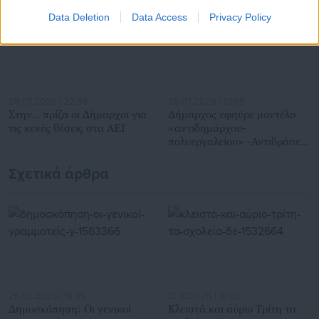
Data Deletion
Data Access
Privacy Policy
28.07.2026 | 22:58
28.07.2026 | 21:05
Στην… πρίζα οι Δήμαρχοι για
Δήμαρχος εφηύρε μοντέλο
τις κενές θέσεις στα ΑΕΙ
«αντιδημάρχου-
πολυεργαλείου» -Αντιδράσεις
εργαζομένων (έγγραφο)
Σχετικά άρθρα
26.03.2026 | 16:09
12.01.2026 | 19:33
Δημοσκόπηση: Οι γενικοί
Κλειστά και αύριο Τρίτη τα