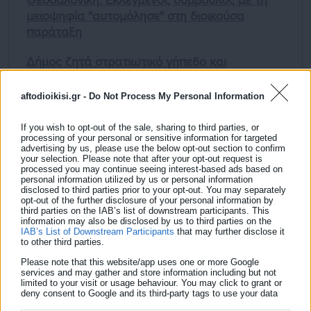
Θεσσαλονίκη: Εκλεγμένος σύμβουλος με τη
μειοψηφία "αυτομόλησε" στη διοικούσα
παράταξη
Δήμος ζητά στρατιωτικό γήπεδο και
εγκαταστάσεις από το ΥΠΕΘΑ
aftodioikisi.gr -
Do Not Process My Personal Information
If you wish to opt-out of the sale, sharing to third parties, or
processing of your personal or sensitive information for targeted
advertising by us, please use the below opt-out section to confirm
your selection. Please note that after your opt-out request is
processed you may continue seeing interest-based ads based on
Πόθεν Έσχες: Τι δηλώνει ο Δήμαρχος Λαρισαίων
personal information utilized by us or personal information
disclosed to third parties prior to your opt-out. You may separately
opt-out of the further disclosure of your personal information by
third parties on the IAB’s list of downstream participants. This
Πόθεν Έσχες: Αυτά δηλώνει ο Δήμαρχος Βόλου
information may also be disclosed by us to third parties on the
IAB’s List of Downstream Participants
that may further disclose it
to other third parties.
Πόθεν Έσχες: Ο Δήμαρχος με τα ομόλογα, τις μετοχές και τα
αμοιβαία κεφάλαια
Please note that this website/app uses one or more Google
services and may gather and store information including but not
limited to your visit or usage behaviour. You may click to grant or
deny consent to Google and its third-party tags to use your data
for below specified purposes in below Google consent section.