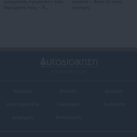
γραμματείς «γειώνουν» τους
σχολεία – Δείτε σε ποιες
δημάρχους τους – 8
περιοχές
αρνητικοί δείκτες (πίνακες)
Κεντρική
Εκλογές
Διαύγεια
Ευρετήριο ΟΤΑ
Σύνδεσμοι
Ταυτότητα
Διαφήμιση
Επικοινωνία