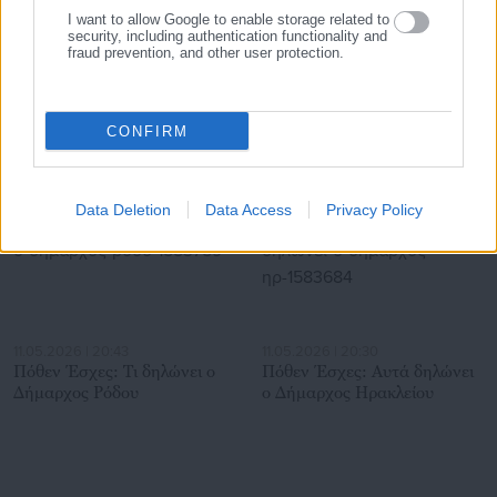
I want to allow Google to enable storage related to
security, including authentication functionality and
28.07.2026 | 22:58
28.07.2026 | 21:05
fraud prevention, and other user protection.
Στην… πρίζα οι Δήμαρχοι για
Δήμαρχος εφηύρε μοντέλο
τις κενές θέσεις στα ΑΕΙ
«αντιδημάρχου-
πολυεργαλείου» -Αντιδράσεις
εργαζομένων (έγγραφο)
CONFIRM
Σχετικά άρθρα
Data Deletion
Data Access
Privacy Policy
11.05.2026 | 20:43
11.05.2026 | 20:30
Πόθεν Έσχες: Τι δηλώνει ο
Πόθεν Έσχες: Αυτά δηλώνει
Δήμαρχος Ρόδου
ο Δήμαρχος Ηρακλείου