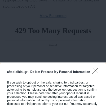
εγγραφές ακινήτων, δηλώνει 1 ΙΧ επιβατικό (σε ακινησία) και
είναι μέτοχος σε Α.Ε.
View Fullscreen
aftodioikisi.gr -
Do Not Process My Personal Information
If you wish to opt-out of the sale, sharing to third parties, or
processing of your personal or sensitive information for targeted
advertising by us, please use the below opt-out section to confirm
your selection. Please note that after your opt-out request is
processed you may continue seeing interest-based ads based on
personal information utilized by us or personal information
disclosed to third parties prior to your opt-out. You may separately