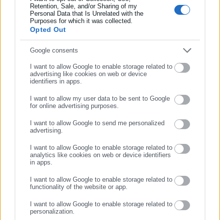
Retention, Sale, and/or Sharing of my
Personal Data that Is Unrelated with the
Συμπλήρωσε επώνυμο
Purposes for which it was collected.
Opted Out
Συμπλήρωσε email
Google consents
Tags:
proteinomena,
ΔΗΜΑΡΧΟΣ ΒΟΛΟΥ,
ΠΟΘΕΝ ΕΣΧΕΣ
I want to allow Google to enable storage related to
advertising like cookies on web or device
identifiers in apps.
I want to allow my user data to be sent to Google
Τελευταία νέα
Δημοφιλή
for online advertising purposes.
Όλα τα νέα
ΣΥΝΕΧΙΣΤΕ ΣΤΟ WEBSITE
I want to allow Google to send me personalized
advertising.
ΕΓΓΡΑΦΗ
I want to allow Google to enable storage related to
Προτεινόμενα άρθρα
analytics like cookies on web or device identifiers
in apps.
I want to allow Google to enable storage related to
functionality of the website or app.
I want to allow Google to enable storage related to
personalization.