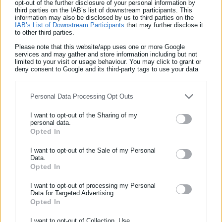
opt-out of the further disclosure of your personal information by
third parties on the IAB’s list of downstream participants. This
information may also be disclosed by us to third parties on the
IAB’s List of Downstream Participants
that may further disclose it
to other third parties.
Please note that this website/app uses one or more Google
services and may gather and store information including but not
limited to your visit or usage behaviour. You may click to grant or
deny consent to Google and its third-party tags to use your data
for below specified purposes in below Google consent section.
Personal Data Processing Opt Outs
I want to opt-out of the Sharing of my
personal data.
Opted In
ΕΓΓΡΑΦΗ NEWSLETTER
Ενημερωθείτε πρώτοι για ειδήσεις και θέματα από το χώρο της
I want to opt-out of the Sale of my Personal
Data.
Αυτοδιοίκησης, της δημόσιας διοίκησης, της εργασίας, της
Opted In
ασφάλισης αλλά και γενικότερης επικαιρότητας από την Ελλάδα
και όλο τον κόσμο!
I want to opt-out of processing my Personal
Data for Targeted Advertising.
Opted In
Συμπλήρωσε όνομα
I want to opt-out of Collection, Use,