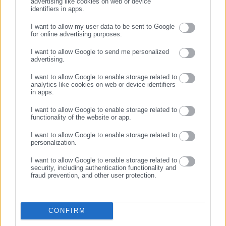
advertising like cookies on web or device
identifiers in apps.
Για το 2024,
ο Γεώργιος Λεβεντάκης, δηλώνει εισοδήματα
35.592,52 ευρώ.
I want to allow my user data to be sent to Google
for online advertising purposes.
ΣΥΝΕΧΙΣΤΕ ΣΤΟ WEBSITE
I want to allow Google to send me personalized
Οι τραπεζικές του καταθέσεις είναι 8.783,6 ευρώ. Έχει 10
advertising.
ΕΓΓΡΑΦΗ
εγγραφές ακινήτων και δηλώνει 2 ΙΧ επιβατικά. Επίσης, έχει
I want to allow Google to enable storage related to
συμμετοχή σε εταιρείες και δανειακές υποχρεώσεις.
analytics like cookies on web or device identifiers
in apps.
View Fullscreen
I want to allow Google to enable storage related to
functionality of the website or app.
I want to allow Google to enable storage related to
personalization.
I want to allow Google to enable storage related to
security, including authentication functionality and
fraud prevention, and other user protection.
CONFIRM