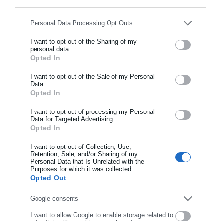
for below specified purposes in below Google consent section.
Personal Data Processing Opt Outs
I want to opt-out of the Sharing of my
personal data.
Opted In
ΕΓΓΡΑΦΗ NEWSLETTER
Ενημερωθείτε πρώτοι για ειδήσεις και θέματα από το χώρο της
I want to opt-out of the Sale of my Personal
Data.
Αυτοδιοίκησης, της δημόσιας διοίκησης, της εργασίας, της
Opted In
ασφάλισης αλλά και γενικότερης επικαιρότητας από την Ελλάδα
και όλο τον κόσμο!
I want to opt-out of processing my Personal
Data for Targeted Advertising.
Opted In
Συμπλήρωσε όνομα
I want to opt-out of Collection, Use,
Retention, Sale, and/or Sharing of my
Personal Data that Is Unrelated with the
Συμπλήρωσε επώνυμο
Purposes for which it was collected.
Opted Out
Συμπλήρωσε email
Google consents
I want to allow Google to enable storage related to