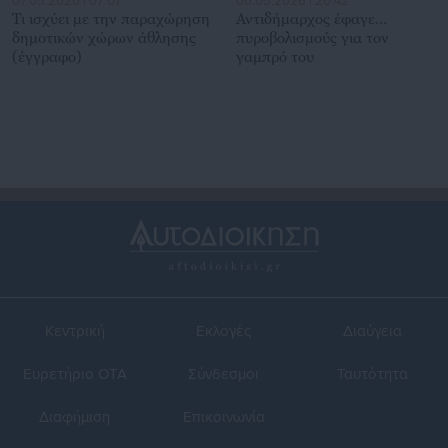
07.05.2026 | 07:01
06.05.2026 | 20:42
Τι ισχύει με την παραχώρηση
Αντιδήμαρχος έφαγε…
δημοτικών χώρων άθλησης
πυροβολισμούς για τον
(έγγραφο)
γαμπρό του
Κεντρική
Εκλογές
Διαύγεια
Ευρετήριο ΟΤΑ
Σύνδεσμοι
Ταυτότητα
Διαφήμιση
Επικοινωνία