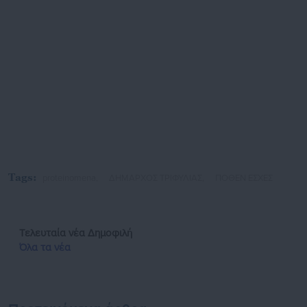
Tags:
proteinomena,
ΔΗΜΑΡΧΟΣ ΤΡΙΦΥΛΙΑΣ,
ΠΟΘΕΝ ΕΣΧΕΣ
Τελευταία νέα
Δημοφιλή
Όλα τα νέα