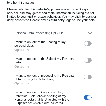
to other third parties.
Μετά τα πρόσφατα περιστατικά, η κυβέρνηση προανήγγειλε
Please note that this website/app uses one or more Google
services and may gather and store information including but not
τη νέα νομοθετική παρέμβαση, η οποία εστιάζει κυρίως στην
limited to your visit or usage behaviour. You may click to grant or
αυστηροποίηση κανόνων
(όπως η υποχρεωτική χρήση
deny consent to Google and its third-party tags to use your data
for below specified purposes in below Google consent section.
κράνους, η απαγόρευση μεταφοράς δεύτερου ατόμου και τα
όρια ταχύτητας).
Personal Data Processing Opt Outs
Ταυτόχρονα όμως, η νέα νομοθεσία θα παρέχει στους Δήμους
I want to opt-out of the Sharing of my
personal data.
μεγαλύτερη ευελιξία και καθαρότερο νομικό πλαίσιο για να
Opted In
ΕΓΓΡΑΦΗ NEWSLETTER
επιβάλλουν κυρώσεις στις εταιρείες εκμίσθωσης και να
Ενημερωθείτε πρώτοι για ειδήσεις και θέματα από το χώρο της
I want to opt-out of the Sale of my Personal
καθορίζουν τοπικούς περιορισμούς, ενισχύοντας την επίβλεψη
Data.
Αυτοδιοίκησης, της δημόσιας διοίκησης, της εργασίας, της
που ήδη επιχειρείται.
Opted In
ασφάλισης αλλά και γενικότερης επικαιρότητας από την Ελλάδα
και όλο τον κόσμο!
I want to opt-out of processing my Personal
Data for Targeted Advertising.
Opted In
Συμπλήρωσε όνομα
I want to opt-out of Collection, Use,
Retention, Sale, and/or Sharing of my
Personal Data that Is Unrelated with the
Συμπλήρωσε επώνυμο
Purposes for which it was collected.