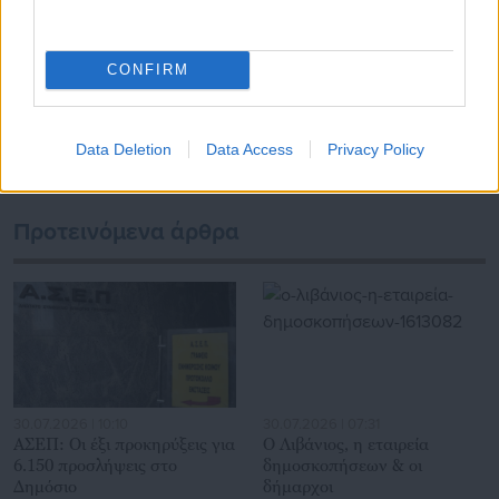
Tags:
proteinomena,
ΔΗΜΟΙ,
ΕΛΕΓΧΟΣ,
ΝΕΟ ΝΟΜΟΣΧΕΔΙΟ,
ΠΑΤΙΝΙΑ
CONFIRM
Τελευταία νέα
Δημοφιλή
Όλα τα νέα
Data Deletion
Data Access
Privacy Policy
Προτεινόμενα άρθρα
30.07.2026 | 10:10
30.07.2026 | 07:31
ΑΣΕΠ: Οι έξι προκηρύξεις για
Ο Λιβάνιος, η εταιρεία
6.150 προσλήψεις στο
δημοσκοπήσεων & οι
Δημόσιο
δήμαρχοι