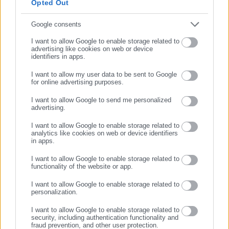
Opted Out
Συμπλήρωσε email
Google consents
I want to allow Google to enable storage related to
advertising like cookies on web or device
identifiers in apps.
I want to allow my user data to be sent to Google
for online advertising purposes.
ΣΥΝΕΧΙΣΤΕ ΣΤΟ WEBSITE
I want to allow Google to send me personalized
advertising.
ΕΓΓΡΑΦΗ
I want to allow Google to enable storage related to
Κώστας Παναγιωτάκης
analytics like cookies on web or device identifiers
in apps.
O Κώστας Παναγιωτάκης, πτυχιούχος του τμήματος
Επικοινωνίας και Μέσων Μαζικής Ενημέρωσης του ΕΚΠΑ,
I want to allow Google to enable storage related to
functionality of the website or app.
είναι δημοσιογράφος, μέλος της ΕΣΗΕΑ, με εμπειρία άνω
των 20 ετών στο αυτοδιοικητικό & πολιτικό ρεπορτάζ. Τα
I want to allow Google to enable storage related to
τελευταία χρόνια κατέχει θέσεις ευθύνης σε Μέσα τοπικής
personalization.
και πανελλαδικής εμβέλειας.
Περισσότερα
I want to allow Google to enable storage related to
http://www.linkedin.com/in/kostas-panagiotakis-45333141b
security, including authentication functionality and
fraud prevention, and other user protection.