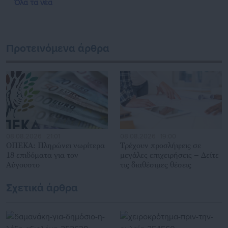
Όλα τα νέα
δημόσιο και ιδιωτικό τομέα, ενώ λειτουργεί ως δίαυλος
διαδραστικής ενημέρωσης και επικοινωνίας μεταξύ της
Περιφέρειας και του Κέντρου. Καθημερινά δέχεται
εκατοντάδες χιλιάδες επισκέψεις από εργαζόμενους στο
Προτεινόμενα άρθρα
δημόσιο και ιδιωτικό τομέα, πολιτικούς, αιρετούς της
Αυτοδιοίκησης, επιχειρηματίες και, κυρίως, πολίτες που
ενδιαφέρονται για τοπικά, εργασιακά, ασφαλιστικά αλλά και
για γενικότερα θέματα της επικαιρότητας.
08.08.2026 | 21:01
08.08.2026 | 19:00
ΟΠΕΚΑ: Πληρώνει νωρίτερα
Τρέχουν προσλήψεις σε
18 επιδόματα για τον
μεγάλες επιχειρήσεις – Δείτε
Αύγουστο
τις διαθέσιμες θέσεις
Σχετικά άρθρα