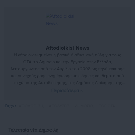
Aftodioikisi News
Η aftodioikisi.gr είναι η βασική Διαδικτυακή πύλη για τους
ΟΤΑ, το Δημόσιο και την Εργασία στην Ελλάδα,
λειτουργώντας από τον Απρίλιο του 2008 ως πηγή έγκυρης
και συνεχούς ροής ενημέρωσης με ειδήσεις και θέματα από
το χώρο της Αυτοδιοίκησης, της Δημόσιας Διοίκησης, της
Εργασίας, της Ασφάλισης αλλά και γενικότερης
Περισσότερα
επικαιρότητας από την Ελλάδα και όλο τον κόσμο. Τον Μάιο
του 2010, μόλις δύο χρόνια μετά την έναρξη της λειτουργίας
Tags:
ΑΞΙΟΛΟΓΗΣΗ,
ΑΠΟΛΥΣΕΙΣ,
ΔΗΜΟΣΙΟ,
ΠΟΕ-ΟΤΑ
της τιμήθηκε με το δημοσιογραφικό Βραβείο Μπότση.
Παράλληλα, αποτελεί κόμβο αμφίδρομης επικοινωνίας
μεταξύ πολιτικών, αιρετών της Αυτοδιοίκησης αλλά και
Τελευταία νέα
Δημοφιλή
επιχειρηματιών με τους πολίτες και τους εργαζόμενους στο