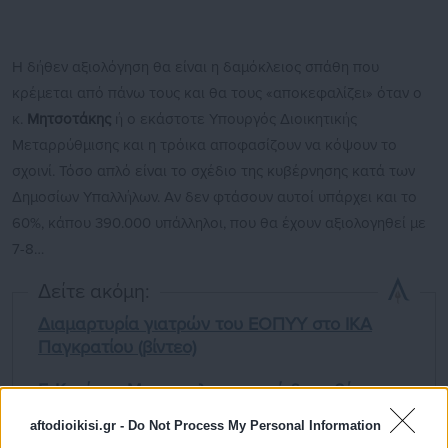
Η δήθεν αξιολόγηση θα είναι η δαμόκλειος σπάθη που
κρέμεται από πάνω τους και θα τους «αποκεφαλίζει» όταν ο
κ.
Μητσοτάκης
ή ο εκάστοτε Υπουργός Διοικητικής
Μεταρρύθμισης και η τρόικα αποφασίζουν να κόψουν το
σχοινί. Τόσο απλό είναι το σχέδιο της κυβέρνησης κατά των
Δημοσίων Υπαλλήλων. Αν δεν φτάσουν αυτοί υπάρχει και το
60%, κάπου 390.000 υπάλληλοι, που θα έχουν αξιολογηθεί με
7-8…
Δείτε ακόμη:
Διαμαρτυρία γιατρών του ΕΟΠΥΥ στο ΙΚΑ
Παγκρατίου (βίντεο)
Γ. Καμίνης: Με την ηλεκτρονική διακυβέρνηση
καταπολεμούμε την αδιαφάνεια και τη
aftodioikisi.gr -
Do Not Process My Personal Information
διαφθορά