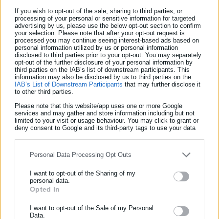
If you wish to opt-out of the sale, sharing to third parties, or
processing of your personal or sensitive information for targeted
advertising by us, please use the below opt-out section to confirm
Το σύστημα που προωθεί το
Υπουργείο Διοικητικής
your selection. Please note that after your opt-out request is
processed you may continue seeing interest-based ads based on
Μεταρρύθμισης
επικαλούμενο στρεβλώσεις στη Δημόσια
personal information utilized by us or personal information
disclosed to third parties prior to your opt-out. You may separately
Διοίκηση, που πάντως δεν συνιστούν μείζον πρόβλημα, έχει
opt-out of the further disclosure of your personal information by
έναν διττό στόχο. Να διαλύσει και να συρρικνώσει το Δημόσιο
third parties on the IAB’s list of downstream participants. This
information may also be disclosed by us to third parties on the
Τομέα και να διασώσει τον πελατειακό μηχανισμό. Και προς τις
IAB’s List of Downstream Participants
that may further disclose it
to other third parties.
δύο κατευθύνσεις θα παίξουν σημαντικό ρόλο οι
Please note that this website/app uses one or more Google
Προϊστάμενοι, Διευθυντές-Γενικοί Διευθυντές που σε ένα
services and may gather and store information including but not
μεγάλο μέρος τους διατηρούν τη θέση αυτή όχι μετά από
limited to your visit or usage behaviour. You may click to grant or
deny consent to Google and its third-party tags to use your data
κρίσεις Υπηρεσιακού Συμβουλίου αλλά με απ’ ευθείας
for below specified purposes in below Google consent section.
ανάθεση από κυβερνητικούς παράγοντες (Υπουργούς,
Personal Data Processing Opt Outs
Γενικούς Γραμματείς Αποκεντρωμένων).
I want to opt-out of the Sharing of my
Οι περισσότεροι Προϊστάμενοι δηλαδή δεν είναι νόμιμα
personal data.
Opted In
ΕΓΓΡΑΦΗ NEWSLETTER
τοποθετημένοι απλά διορισμένοι παρά την απαίτηση του
Υπαλληλικού Κώδικα για κρίση εντός μηνός από την κένωση
Ενημερωθείτε πρώτοι για ειδήσεις και θέματα από το χώρο της
I want to opt-out of the Sale of my Personal
Data.
της θέσης. Ο Υπουργός Διοικητικής Μεταρρύθμισης (στο
Αυτοδιοίκησης, της δημόσιας διοίκησης, της εργασίας, της