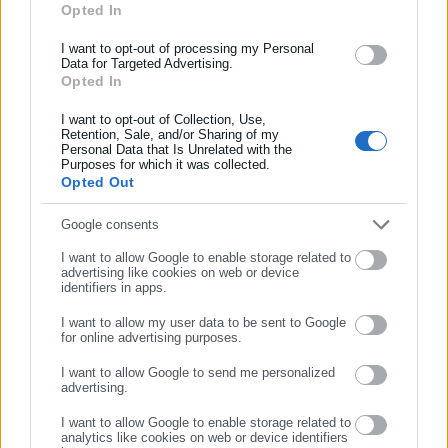
Opted In
Υπουργείο του οποίου οι 2 από τους 4 Γενικούς Διευθυντές
ασφάλισης αλλά και γενικότερης επικαιρότητας από την Ελλάδα
και όλο τον κόσμο!
είναι διορισμένοι), με τη δικαιολογία της αναμονής σύνταξης
I want to opt-out of processing my Personal
Data for Targeted Advertising.
νέων οργανισμών αφήνει την κατάσταση αυτή να διαιωνίζεται
Opted In
Συμπλήρωσε όνομα
γιατί έτσι απλά εξυπηρετεί την κυβέρνηση και τους
I want to opt-out of Collection, Use,
«ημετέρους» της.
Retention, Sale, and/or Sharing of my
Personal Data that Is Unrelated with the
Συμπλήρωσε επώνυμο
Purposes for which it was collected.
Opted Out
Συμπλήρωσε email
Google consents
Στο παιχνίδι μάλιστα αυτό έχει μπει και η
Κ.Ε.Δ.Ε.
στηρίζοντας
την κυβερνητική πολιτική, αφού θέλει να έχει ρόλο στην
I want to allow Google to enable storage related to
advertising like cookies on web or device
τοποθέτηση των Προϊσταμένων με καθαρά ιδιοτελείς
identifiers in apps.
σκοπούς και πελατειακά κριτήρια. Το ίδιο ισχύει και για τους
I want to allow my user data to be sent to Google
Διευθυντές, οι οποίοι επίσης θα επωμισθούν το έργο της
for online advertising purposes.
ΣΥΝΕΧΙΣΤΕ ΣΤΟ WEBSITE
αξιολόγησης. Τους αφήνει και τεράστια περιθώρια για να
I want to allow Google to send me personalized
φέρουν σε πέρας της αποστολή τους, αφού τα αντικειμενικά
advertising.
ΕΓΓΡΑΦΗ
κριτήρια είναι ανύπαρκτα και οι υποκειμενικές κρίσεις
I want to allow Google to enable storage related to
γίνονται σύστημα.
analytics like cookies on web or device identifiers