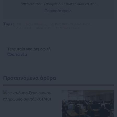
άπτονται του Υπουργείου Εσωτερικών και της
αυτοδιοίκησης. Στο παρελθόν έχει αρθρογραφήσει σε
Περισσότερα
φοιτητικές και τοπικές ιστοσελίδες, όπως και στην
Εφημερίδα «ΕΣΤΙΑ»
https://www.instagram.com/mixalis_kott/
Tags:
731,
proteinomena,
ΔΗΜΟΤΙΚΟΙ ΥΠΆΛΛΗΛΟΙΙ,
ΔΙΑΚΡΙΣΗ,
ΛΙΒΑΝΙΟΣ,
ΣΥΜΒΑΣΙΟΥΧΟΙ
Τελευταία νέα
Δημοφιλή
Όλα τα νέα
Προτεινόμενα άρθρα