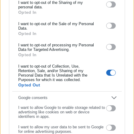
I want to opt-out of the Sharing of my
Μητσοτάκης: Παίρνουμε τις πολεοδομίες από
personal data.
τους δήμους και εξαιτίας της διαφθοράς
Opted In
ΕΓΓΡΑΦΗ NEWSLETTER
Παναγιώτης Γιαννάκης: Δήμος τον ανακήρυξε
Ενημερωθείτε πρώτοι για ειδήσεις και θέματα από το χώρο της
I want to opt-out of the Sale of my Personal
Data.
επίτιμο δημότη
Αυτοδιοίκησης, της δημόσιας διοίκησης, της εργασίας, της
Opted In
ασφάλισης αλλά και γενικότερης επικαιρότητας από την Ελλάδα
και όλο τον κόσμο!
I want to opt-out of processing my Personal
Data for Targeted Advertising.
Opted In
Συμπλήρωσε όνομα
I want to opt-out of Collection, Use,
Retention, Sale, and/or Sharing of my
(Δ)
Ναι, τέλος πάντων.
Και πάλι υπάρχει μια διάκριση.
Personal Data that Is Unrelated with the
Συμπλήρωσε επώνυμο
Purposes for which it was collected.
(Υ):
Εεε.. τη συζητήσαμε, την είπαμε αναλυτικά. Δεν υπάρχει
Opted Out
κάτι άλλο.
Συμπλήρωσε email
Google consents
(Δ):
Δεν τίθεται όμως ένα θέμα συνταγματικότητας άμα
I want to allow Google to enable storage related to
υπάρχει μια διάκριση;.
advertising like cookies on web or device
identifiers in apps.
(Υ):
Όλα συνταγματικά είναι σ’ αυτή τη ζωή… Δεν υπάρχει
I want to allow my user data to be sent to Google
καμία. Δηλαδή υπάρχει.
Έγινε μια επιλογή η οποία δεν
for online advertising purposes.