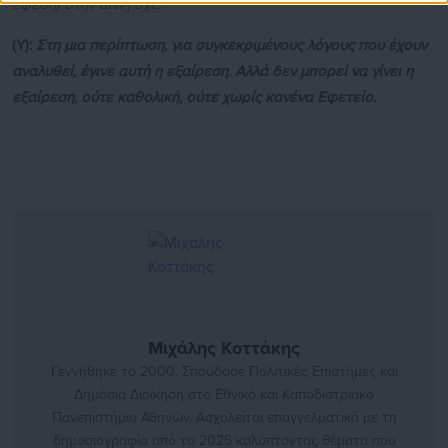
έφεση) στην άλλη όχι…
(Υ):
Στη μια περίπτωση, για συγκεκριμένους λόγους που έχουν
αναλυθεί, έγινε αυτή η εξαίρεση. Αλλά δεν μπορεί να γίνει η
εξαίρεση, ούτε καθολική, ούτε χωρίς κανένα Εφετείο.
Μιχάλης Κοττάκης
Γεννήθηκε το 2000. Σπούδασε Πολιτικές Επιστήμες και
Δημόσια Διοίκηση στο Εθνικό και Καποδιστριακό
Πανεπιστήμιο Αθηνών. Ασχολείται επαγγελματικά με τη
δημοσιογραφία από το 2025 καλύπτοντας θέματα που