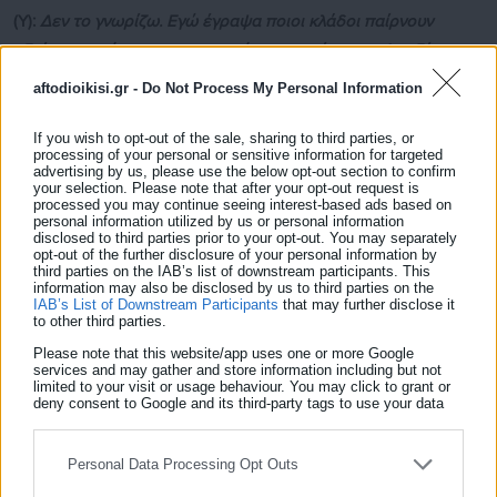
(Υ):
Δεν το γνωρίζω. Εγώ έγραψα ποιοι κλάδοι παίρνουν
εξαίρεση από την υποχρεωτικότητα της έφεσης. Δεν ξέρω αν
υπάρχουν άλλοι!!
aftodioikisi.gr -
Do Not Process My Personal Information
(Δ):
Ενδεχομένως, ας πούμε ένας διοικητικός-οικονομικός ή
If you wish to opt-out of the sale, sharing to third parties, or
διοικητικός-λογιστικό
δεν εμπίπτει στην ίδια κατηγορία
processing of your personal or sensitive information for targeted
advertising by us, please use the below opt-out section to confirm
ωστόσο.
Με αποτέλεσμα δημιουργείται ένας ενδεχόμενος
your selection. Please note that after your opt-out request is
processed you may continue seeing interest-based ads based on
διαχωρισμός. Δεν υπάρχει κάποιο ζήτημα σε αυτό; Μία
personal information utilized by us or personal information
disclosed to third parties prior to your opt-out. You may separately
διάκριση που πηγάζει από που; Και εμφανίζεται γιατί;
Να
opt-out of the further disclosure of your personal information by
φέρω και ένα παράδειγμα για να γίνω πιο κατανοητός.
Άμα
third parties on the IAB’s list of downstream participants. This
information may also be disclosed by us to third parties on the
πάμε στο δικαστήριο εγώ και εσείς και δικαιωθούμε
IAB’s List of Downstream Participants
that may further disclose it
to other third parties.
πρωτόδικα,
μετά ο Δήμος υποχρεούται να ασκήσει έφεση σε
Please note that this website/app uses one or more Google
εμένα που είμαι διοικητικός στην καθαριότητα,
ενώ σε εσάς
services and may gather and store information including but not
που είστε στο οικονομικό δεν θα υποχρεωθεί.
limited to your visit or usage behaviour. You may click to grant or
deny consent to Google and its third-party tags to use your data
for below specified purposes in below Google consent section.
(Υ)
Το αντίθετο.
Personal Data Processing Opt Outs
Δείτε ακόμη: