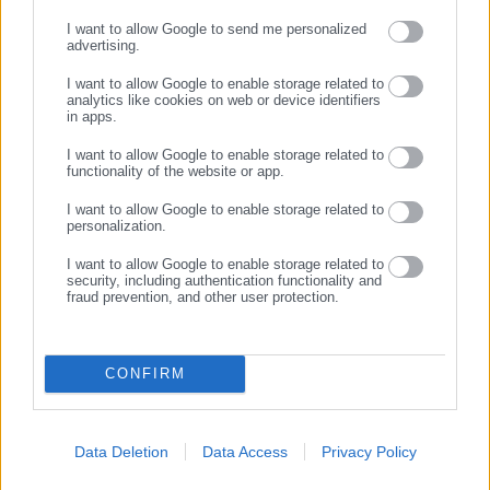
ΣΥΝΕΧΙΣΤΕ ΣΤΟ WEBSITE
στερεί από κανέναν τη δικαστική προστασία έτσι και άλλως.
I want to allow Google to send me personalized
advertising.
ΕΓΓΡΑΦΗ
I want to allow Google to enable storage related to
(Δ):
Άρα είναι όλοι μέσα, οι υπάλληλοι;
analytics like cookies on web or device identifiers
in apps.
(Υ):
Δεν στερείται τη δικαστική προστασία από κανέναν.
Αν
I want to allow Google to enable storage related to
functionality of the website or app.
οποιοσδήποτε κρίνει
ότι μπορεί να απευθυνθεί στο
δικαστήριο, μπορεί.
I want to allow Google to enable storage related to
personalization.
I want to allow Google to enable storage related to
security, including authentication functionality and
fraud prevention, and other user protection.
(Δ):
Όμως η υποχρεωτικότητα σε σχέση με την έφεση….
(Υ): …
Δεν πρέπει όμως και το δικαστήριο να κρίνει τη σχέση;
CONFIRM
Το Εφετείο για παράδειγμα. Μόνο το Πρωτοδικείο είναι σ’
αυτή τη ζωή;
Data Deletion
Data Access
Privacy Policy
(Δ):
Ναι αλλά στη μια περίπτωση είναι υποχρεωτική (σ.σ.