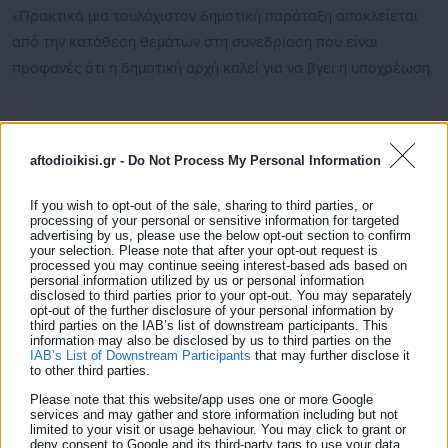
«Πρακτικά μια τουλάχιστον δημοτική παράταξη αποκλείεται
από την κατάθεση θεμάτων στη συνεδρίαση που είναι
προφανές ότι η δημοτική αρχή καλεί για να βγει η υποχρέωση.
aftodioikisi.gr -
Do Not Process My Personal Information
Οι δημοτικοί σύμβουλοι της Λαϊκής Συσπείρωσης στο δήμο
Αγίων Αναργύρων-Καματερού δεν πτοούνται από τέτοιους
If you wish to opt-out of the sale, sharing to third parties, or
processing of your personal or sensitive information for targeted
είδους τακτικισμούς και θα συνεχίσουν και το επόμενο
advertising by us, please use the below opt-out section to confirm
διάστημα να αναδεικνύουν τα προβλήματα των κατοίκων της
your selection. Please note that after your opt-out request is
processed you may continue seeing interest-based ads based on
πόλης μας μέσα και έξω από το δημοτικό συμβούλιο».
personal information utilized by us or personal information
disclosed to third parties prior to your opt-out. You may separately
opt-out of the further disclosure of your personal information by
third parties on the IAB’s list of downstream participants. This
information may also be disclosed by us to third parties on the
IAB’s List of Downstream Participants
that may further disclose it
to other third parties.
Please note that this website/app uses one or more Google
services and may gather and store information including but not
limited to your visit or usage behaviour. You may click to grant or
deny consent to Google and its third-party tags to use your data