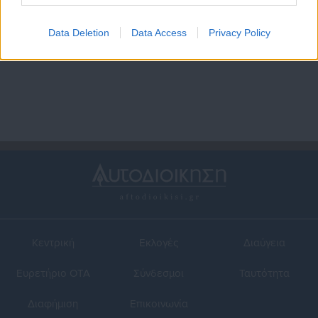
30.07.2025 | 08:24
30.07.2025 | 06:40
Πέθανε ο πρώην δήμαρχος
Δ. Αγίου Βασιλείου: 2 νέες
Data Deletion
Data Access
Privacy Policy
Νέας Σμύρνης, Γιώργος
ράμπες για την προσβαση
Σιότροπος
ΑμΕΑ σε παραλίες
Κεντρική
Εκλογές
Διαύγεια
Ευρετήριο ΟΤΑ
Σύνδεσμοι
Ταυτότητα
Διαφήμιση
Επικοινωνία