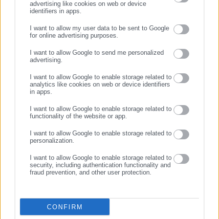
advertising like cookies on web or device
Προτεινόμενα άρθρα
δημόσιο και ιδιωτικό τομέα, πολιτικούς, αιρετούς της
identifiers in apps.
Αυτοδιοίκησης, επιχειρηματίες και, κυρίως, πολίτες που
I want to allow my user data to be sent to Google
ενδιαφέρονται για τοπικά, εργασιακά, ασφαλιστικά αλλά και
for online advertising purposes.
ΣΥΝΕΧΙΣΤΕ ΣΤΟ WEBSITE
για γενικότερα θέματα της επικαιρότητας.
I want to allow Google to send me personalized
advertising.
ΕΓΓΡΑΦΗ
I want to allow Google to enable storage related to
analytics like cookies on web or device identifiers
01.08.2026 | 14:29
01.08.2026 | 11:41
in apps.
«Σπιτάκια Ανακύκλωσης»:
Το σχέδιο “Αριστοτέλης” και
Πρόστιμο-μαμούθ από το Υπ.
η πολιτική συγκυρία των
I want to allow Google to enable storage related to
functionality of the website or app.
Οικονομικών -Ποιοι είναι στο
ανακοινώσεων
στόχαστρο
I want to allow Google to enable storage related to
Σχετικά άρθρα
personalization.
I want to allow Google to enable storage related to
security, including authentication functionality and
fraud prevention, and other user protection.
CONFIRM