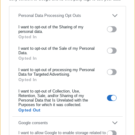
for below specified purposes in below Google consent section.
Personal Data Processing Opt Outs
Aftodioikisi News
I want to opt-out of the Sharing of my
Η aftodioikisi.gr είναι η βασική Διαδικτυακή πύλη για τους
personal data.
Opted In
ΕΓΓΡΑΦΗ NEWSLETTER
ΟΤΑ, το Δημόσιο και την Εργασία στην Ελλάδα,
λειτουργώντας από τον Απρίλιο του 2008 ως πηγή έγκυρης
Ενημερωθείτε πρώτοι για ειδήσεις και θέματα από το χώρο της
I want to opt-out of the Sale of my Personal
και συνεχούς ροής ενημέρωσης με ειδήσεις και θέματα από
Data.
Αυτοδιοίκησης, της δημόσιας διοίκησης, της εργασίας, της
Opted In
το χώρο της Αυτοδιοίκησης, της Δημόσιας Διοίκησης, της
ασφάλισης αλλά και γενικότερης επικαιρότητας από την Ελλάδα
Εργασίας, της Ασφάλισης αλλά και γενικότερης
Περισσότερα
και όλο τον κόσμο!
I want to opt-out of processing my Personal
επικαιρότητας από την Ελλάδα και όλο τον κόσμο. Τον Μάιο
Data for Targeted Advertising.
του 2010, μόλις δύο χρόνια μετά την έναρξη της λειτουργίας
Opted In
Συμπλήρωσε όνομα
Tags:
ΑΥΓΟΥΣΤΟΣ,
ΔΗΜΑΡΧΟΣ,
ΛΟΓΟΔΟΣΙΑ
της τιμήθηκε με το δημοσιογραφικό Βραβείο Μπότση.
I want to opt-out of Collection, Use,
Παράλληλα, αποτελεί κόμβο αμφίδρομης επικοινωνίας
Retention, Sale, and/or Sharing of my
μεταξύ πολιτικών, αιρετών της Αυτοδιοίκησης αλλά και
Personal Data that Is Unrelated with the
Συμπλήρωσε επώνυμο
Purposes for which it was collected.
Τελευταία νέα
Δημοφιλή
επιχειρηματιών με τους πολίτες και τους εργαζόμενους στο
Opted Out
Όλα τα νέα
δημόσιο και ιδιωτικό τομέα, ενώ λειτουργεί ως δίαυλος
διαδραστικής ενημέρωσης και επικοινωνίας μεταξύ της
Συμπλήρωσε email
Google consents
Περιφέρειας και του Κέντρου. Καθημερινά δέχεται
I want to allow Google to enable storage related to
εκατοντάδες χιλιάδες επισκέψεις από εργαζόμενους στο