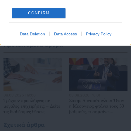
μεταξύ πολιτικών, αιρετών της Αυτοδιοίκησης αλλά και
επιχειρηματιών με τους πολίτες και τους εργαζόμενους στο
Τελευταία νέα
Δημοφιλή
CONFIRM
δημόσιο και ιδιωτικό τομέα, ενώ λειτουργεί ως δίαυλος
Όλα τα νέα
διαδραστικής ενημέρωσης και επικοινωνίας μεταξύ της
Περιφέρειας και του Κέντρου. Καθημερινά δέχεται
Data Deletion
Data Access
Privacy Policy
εκατοντάδες χιλιάδες επισκέψεις από εργαζόμενους στο
δημόσιο και ιδιωτικό τομέα, πολιτικούς, αιρετούς της
Προτεινόμενα άρθρα
Αυτοδιοίκησης, επιχειρηματίες και, κυρίως, πολίτες που
ενδιαφέρονται για τοπικά, εργασιακά, ασφαλιστικά αλλά και
για γενικότερα θέματα της επικαιρότητας.
08.08.2026 | 19:00
08.08.2026 | 16:01
Τρέχουν προσλήψεις σε
Σάκης Αρναούτογλου: Όταν
μεγάλες επιχειρήσεις – Δείτε
η Μεσόγειος φτάνει τους 33
τις διαθέσιμες θέσεις
βαθμούς, τι σημαίνει
πραγματικά;
Σχετικά άρθρα