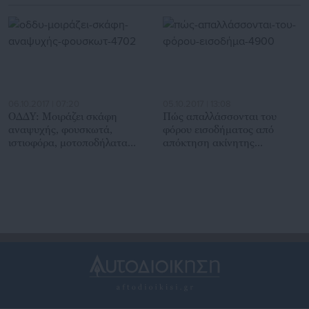
06.10.2017 | 07:20
05.10.2017 | 13:08
ΟΔΔΥ: Μοιράζει σκάφη
Πώς απαλλάσσονται του
αναψυχής, φουσκωτά,
φόρου εισοδήματος από
ιστιοφόρα, μοτοποδήλατα
απόκτηση ακίνητης
ακόμη & δωρεάν
περιουσίας οι ΟΤΑ
(διακηρύξεις)
(εγκύκλιος)