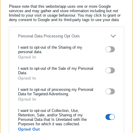
δημοσίευσε το insider.gr
Please note that this website/app uses one or more Google
services and may gather and store information including but not
limited to your visit or usage behaviour. You may click to grant or
deny consent to Google and its third-party tags to use your data
for below specified purposes in below Google consent section.
Personal Data Processing Opt Outs
I want to opt-out of the Sharing of my
Όπως αναφέρεται στο έγγραφο:
“ο νέος μισθός θα ισχύει
personal data.
αναδρομικά από 1 Οκτωβρίου 2017, ενώ σε περίπτωση
Opted In
ΕΓΓΡΑΦΗ NEWSLETTER
αρνήσεως σας να αποδεχθείτε εγγράφως μέχρι τις 9
Ενημερωθείτε πρώτοι για ειδήσεις και θέματα από το χώρο της
I want to opt-out of the Sale of my Personal
Οκτωβρίου την τροποποίηση των όρων της συμβάσεως
Data.
Αυτοδιοίκησης, της δημόσιας διοίκησης, της εργασίας, της
Opted In
εργασίας σας, η οποία στοχεύει στην εξακολούθηση της
ασφάλισης αλλά και γενικότερης επικαιρότητας από την Ελλάδα
απασχόλησης σας από την εταιρεία μας, σας δηλώνουμε ότι
και όλο τον κόσμο!
I want to opt-out of processing my Personal
Data for Targeted Advertising.
θα αναγκαστούμε να προβούμε σε νόμιμη καταγγελία της
Opted In
Συμπλήρωσε όνομα
συμβάσεως εργασίας σας χωρίς προειδοποίηση λόγω της
αδυναμίας μας να σας απασχολήσουμε εφεξής με βάση τους
I want to opt-out of Collection, Use,
Retention, Sale, and/or Sharing of my
σήμερα ισχύοντες όρους της συμβάσεως εργασίας σας”.
Personal Data that Is Unrelated with the
Συμπλήρωσε επώνυμο
Purposes for which it was collected.
Opted Out