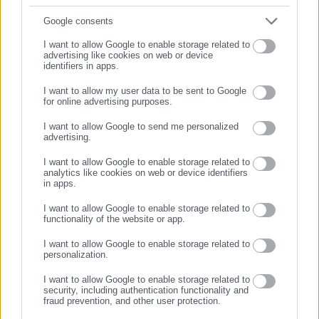
Συμπλήρωσε email
Google consents
I want to allow Google to enable storage related to
advertising like cookies on web or device
identifiers in apps.
I want to allow my user data to be sent to Google
for online advertising purposes.
ΣΥΝΕΧΙΣΤΕ ΣΤΟ WEBSITE
I want to allow Google to send me personalized
advertising.
Aftodioikisi News
ΕΓΓΡΑΦΗ
Η aftodioikisi.gr είναι η βασική Διαδικτυακή πύλη για τους
I want to allow Google to enable storage related to
analytics like cookies on web or device identifiers
ΟΤΑ, το Δημόσιο και την Εργασία στην Ελλάδα,
in apps.
λειτουργώντας από τον Απρίλιο του 2008 ως πηγή έγκυρης
I want to allow Google to enable storage related to
και συνεχούς ροής ενημέρωσης με ειδήσεις και θέματα από
functionality of the website or app.
το χώρο της Αυτοδιοίκησης, της Δημόσιας Διοίκησης, της
Εργασίας, της Ασφάλισης αλλά και γενικότερης
Περισσότερα
I want to allow Google to enable storage related to
personalization.
επικαιρότητας από την Ελλάδα και όλο τον κόσμο. Τον Μάιο
του 2010, μόλις δύο χρόνια μετά την έναρξη της λειτουργίας
Tags:
I want to allow Google to enable storage related to
dept-A,
ΜΕΙΩΣΕΙΣ ΜΙΣΘΩΝ,
ΠΡΟΣΩΠΙΚΟ,
security, including authentication functionality and
της τιμήθηκε με το δημοσιογραφικό Βραβείο Μπότση.
ΣΚΛΑΒΕΝΙΤΗΣ
fraud prevention, and other user protection.
Παράλληλα, αποτελεί κόμβο αμφίδρομης επικοινωνίας