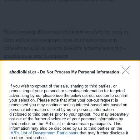
Τέλος, υπογραμμίζουν πως η διοίκηση κατέληξε σε αυτή τη
λύση, καθώς δεν σκέφτηκε ποτέ να προχωρήσει στην
απόλυσή τους. Είναι γνωστή άλλωστε η σχέση διοίκησης –
εργαζόμενων στον Σκλαβενίτη.
Δείτε ακόμη:
aftodioikisi.gr -
Do Not Process My Personal Information
Υπ. Οικονομίας: Ολοκληρώθηκαν οι ημερίδες
για την Εθνική Αναπτυξιακή Στρατηγική 2021
If you wish to opt-out of the sale, sharing to third parties, or
processing of your personal or sensitive information for targeted
advertising by us, please use the below opt-out section to confirm
Δελτίο ΕΣΠΑ: Ξεκλείδωσαν τρία νέα
your selection. Please note that after your opt-out request is
processed you may continue seeing interest-based ads based on
προγράμματα -Επιχορήγηση για απασχόληση
personal information utilized by us or personal information
1.459 ανέργων
disclosed to third parties prior to your opt-out. You may separately
opt-out of the further disclosure of your personal information by
third parties on the IAB’s list of downstream participants. This
information may also be disclosed by us to third parties on the
IAB’s List of Downstream Participants
that may further disclose it
to other third parties.
Είχε προηγηθεί έγγραφο που προκάλεσε “ντόρο” και το οποίο