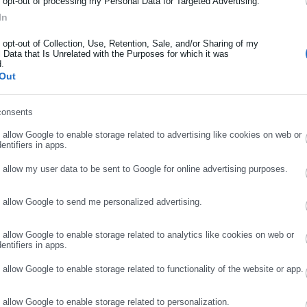
o opt-out of processing my Personal Data for Targeted Advertising.
ς, λόγω των ημερών ζήτησης.
In
ήρωσε όνομα
o opt-out of Collection, Use, Retention, Sale, and/or Sharing of my
 Data that Is Unrelated with the Purposes for which it was
d.
ήρωσε επώνυμο
Out
στο Χρηματιστήριο Ενέργειας διαμορφώθηκε στα 49,50 ευρώ/MWh
 Στο μείγμα ηλεκτροπαραγωγής το φυσικό αέριο ξεπέρασε τις Α
consents
τας το μεγαλύτερο μερίδιο που διαμορφώθηκε στο 39,36%. Οι
ρωσε email
o allow Google to enable storage related to advertising like cookies on web or
 μεγάλα υδροηλεκτρικά 5,15% και η Κρήτη 2,54%.
entifiers in apps.
(ΤΕΑ) για τις 26 συνεδριάσεις στο Χρηματιστήριο Ενέργειας του
o allow my user data to be sent to Google for online advertising purposes.
ροπές στα τιμολόγια του Απριλίου. Αν δεν υπάρξει κάποια
ρις συνεδριάσεις που απομένουν για τον Μάρτιο οι καταναλωτές
o allow Google to send me personalized advertising.
ΣΥΝΕΧΙΣΤΕ ΣΤΟ WEBSITE
ΕΓΓΡΑΦΗ
α να αναμένεται να παραμείνουν αμετάβλητα στα ίδια επίπεδα, τα
ηλότερα από τον Ιανουάριο, όταν η λιανική αγορά ηλεκτρικής
o allow Google to enable storage related to analytics like cookies on web or
entifiers in apps.
α πολύχρωμα τιμολόγια. Ενδεικτικό είναι το γεγονός ότι τα
o allow Google to enable storage related to functionality of the website or app.
ς και 42% χαμηλότερα σε σχέση με τον Ιανουάριο, σύμφωνα με τα
o allow Google to enable storage related to personalization.