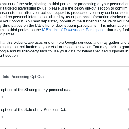
o opt-out of the sale, sharing to third parties, or processing of your personal or
% προήλθε από ΑΠΕ και μόλις το 26,17% από μονάδες φυσικού
or targeted advertising by us, please use the below opt-out section to confirm
ease note that after your opt-out request is processed you may continue seein
ed on personal information utilized by us or personal information disclosed to
 to your opt-out. You may separately opt-out of the further disclosure of your p
y third parties on the IAB’s list of downstream participants. This information
us to third parties on the
IAB’s List of Downstream Participants
that may furt
rd parties.
that this website/app uses one or more Google services and may gather and s
υσικό αέριο 40.231 MWh. Οι εισαγωγές ρεύματος διαμορφώθηκαν
ncluding but not limited to your visit or usage behaviour. You may click to gra
ogle and its third-party tags to use your data for below specified purposes in
κές μονάδες με 5.737 MWh ή 3,87% και λιγνιτικές μονάδες μόλις 31
nt section.
l Data Processing Opt Outs
ριο ανακοινώνεται η αύξησή του
o opt-out of the Sharing of my personal data.
ε την τιμή της το επόμενο διάστημα
In
ΡΑΦΗ NEWSLETTER
o opt-out of the Sale of my Personal Data.
ωθείτε πρώτοι για ειδήσεις και θέματα από το χώρο της Αυτοδιο
In
προς 0,02 ευρώ ανά MWh. Μηδενικές τιμές είχε και την Κυριακή
μόσιας διοίκησης, της εργασίας, της ασφάλισης αλλά και γενικότερ
ν πηγών ενέργειας, που συμμετείχαν στο μείγμα σε ποσοστά
ρότητας από την Ελλάδα και όλο τον κόσμο!