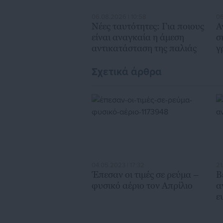
06.08.2026 | 10:58
06
Nέες ταυτότητες: Για ποιους
Α
είναι αναγκαία η άμεση
σ
αντικατάσταση της παλιάς
γ
Κ
Σχετικά άρθρα
04.05.2023 | 17:32
21
Έπεσαν οι τιμές σε ρεύμα –
Β
φυσικό αέριο τον Απρίλιο
α
ε
Π