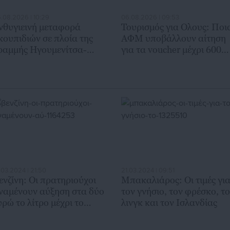
.08.2026 | 10:29
06.08.2026 | 09:53
νθυγιεινή μεταφορά
Τουρισμός για Ολους: Ποι
κουπιδιών σε πλοία της
ΑΦΜ υποβάλλουν αίτηση
ραμμής Ηγουμενίτσα-
για τα voucher μέχρι 600
έρκυρα
ευρώ
.03.2024 | 21:50
21.03.2024 | 09:51
ενζίνη: Οι πρατηριούχοι
Μπακαλιάρος: Οι τιμές γι
ναμένουν αύξηση στα δύο
τον γνήσιο, τον φρέσκο, τ
υρώ το λίτρο μέχρι το
λινγκ και τον Ισλανδίας
άσχα