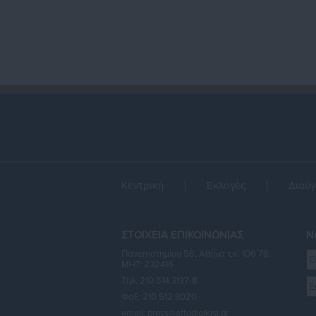
Κεντρική
Εκλογές
Διαύγ
ΣΤΟΙΧΕΙΑ ΕΠΙΚΟΙΝΩΝΙΑΣ
Ne
Πανεπιστημίου 56, Αθήνα τ.κ. 106 78,
ΜΗΤ: 232416
Τηλ. 210 514 3137-8
Φαξ: 210 512 3020
email:
press@aftodioikisi.gr