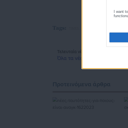
I want t
function
Tags:
TIMES,
ΑΠΡΙΛΙΟΣ,
ΡΕΥΜΑ
Τελευταία νέα
Δημοφιλή
Όλα τα νέα
Προτεινόμενα άρθρα