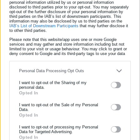
personal information utilized by us or personal information
disclosed to third parties prior to your opt-out. You may separately
Δείτε ακόμη:
opt-out of the further disclosure of your personal information by
third parties on the IAB’s list of downstream participants. This
Πρόστιμο 1.000 ευρώ σε σούπερ μάρκετ
information may also be disclosed by us to third parties on the
«BAZAAR»
IAB’s List of Downstream Participants
that may further disclose it
to other third parties.
Έρχεται το ψηφιακό ευρώ: Τι θα αλλάξει στις
Please note that this website/app uses one or more Google
services and may gather and store information including but not
συναλλαγές
limited to your visit or usage behaviour. You may click to grant or
deny consent to Google and its third-party tags to use your data
for below specified purposes in below Google consent section.
Personal Data Processing Opt Outs
I want to opt-out of the Sharing of my
personal data.
Παράλληλα, τόνισε ότι το πετρέλαιο κίνησης λειτουργεί ως
Opted In
ΕΓΓΡΑΦΗ NEWSLETTER
«ατμομηχανή» για το συνολικό κόστος μεταφορών και, κατ’
Ενημερωθείτε πρώτοι για ειδήσεις και θέματα από το χώρο της
I want to opt-out of the Sale of my Personal
επέκταση, για τις τιμές των προϊόντων στην αγορά.
Data.
Αυτοδιοίκησης, της δημόσιας διοίκησης, της εργασίας, της
Opted In
Αναφερόμενος στο πρόγραμμα Fuel Pass, σημείωσε ότι τις
ασφάλισης αλλά και γενικότερης επικαιρότητας από την Ελλάδα
και όλο τον κόσμο!
προηγούμενες ημέρες ενίσχυσε τη ζήτηση και διευκόλυνε
I want to opt-out of processing my Personal
Data for Targeted Advertising.
αρκετούς καταναλωτές να πραγματοποιήσουν μετακινήσεις
Opted In
Συμπλήρωσε όνομα