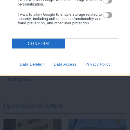
personalization.
αίτηση και μετά την επιστροφή από τις πασχαλινές
μετακινήσεις.
I want to allow Google to enable storage related to
security, including authentication functionality and
fraud prevention, and other user protection.
CONFIRM
Tags:
ΚΑΥΣΙΜΑ,
ΜΕΙΩΜΕΝΕΣ ΤΙΜΕΣ,
ΠΕΤΡΕΛΑΙΟ
Data Deletion
Data Access
Privacy Policy
Τελευταία νέα
Δημοφιλή
Όλα τα νέα
Προτεινόμενα άρθρα