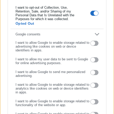
για το Πάσχα.
I want to opt-out of Collection, Use,
Retention, Sale, and/or Sharing of my
Όπως είπε, από την Τετάρτη και μετά καταγράφηκε αυξημένη
Personal Data that Is Unrelated with the
Συμπλήρωσε επώνυμο
Purposes for which it was collected.
εξαργύρωση του επιδόματος, με αποτέλεσμα πολλοί πολίτες
Opted Out
να ξεκινήσουν τα ταξίδια τους προς κοντινούς προορισμούς.
Συμπλήρωσε email
Google consents
I want to allow Google to enable storage related to
advertising like cookies on web or device
identifiers in apps.
«Ήταν μια σημαντική βοήθεια για όσους ήθελαν να
μετακινηθούν, ουσιαστικά κάλυψε μια άμεση ανάγκη»,
I want to allow my user data to be sent to Google
for online advertising purposes.
σημείωσε.
ΣΥΝΕΧΙΣΤΕ ΣΤΟ WEBSITE
I want to allow Google to send me personalized
advertising.
Αναφορικά με τη διαδικασία αιτήσεων, επισήμανε ότι στις
ΕΓΓΡΑΦΗ
αρχές της εβδομάδας καταγράφηκαν προβλήματα λόγω
I want to allow Google to enable storage related to
analytics like cookies on web or device identifiers
αυξημένης επισκεψιμότητας, με την πλατφόρμα να «πέφτει»
in apps.
επανειλημμένα.
I want to allow Google to enable storage related to
functionality of the website or app.
Μέχρι στιγμής, έχουν ήδη λάβει το επίδομα πάνω από 400.000
δικαιούχοι, ενώ όσοι δεν πρόλαβαν μπορούν να υποβάλουν
I want to allow Google to enable storage related to