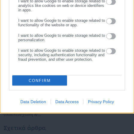
Παράλληλα, αποτελεί κόμβο αμφίδρομης επικοινωνίας
I want to allow Google to enable storage related to
analytics like cookies on web or device identifiers
μεταξύ πολιτικών, αιρετών της Αυτοδιοίκησης αλλά και
in apps.
Τελευταία νέα
Δημοφιλή
επιχειρηματιών με τους πολίτες και τους εργαζόμενους στο
Όλα τα νέα
I want to allow Google to enable storage related to
δημόσιο και ιδιωτικό τομέα, ενώ λειτουργεί ως δίαυλος
functionality of the website or app.
διαδραστικής ενημέρωσης και επικοινωνίας μεταξύ της
Περιφέρειας και του Κέντρου. Καθημερινά δέχεται
I want to allow Google to enable storage related to
personalization.
εκατοντάδες χιλιάδες επισκέψεις από εργαζόμενους στο
Προτεινόμενα άρθρα
δημόσιο και ιδιωτικό τομέα, πολιτικούς, αιρετούς της
I want to allow Google to enable storage related to
security, including authentication functionality and
Αυτοδιοίκησης, επιχειρηματίες και, κυρίως, πολίτες που
fraud prevention, and other user protection.
ενδιαφέρονται για τοπικά, εργασιακά, ασφαλιστικά αλλά και
για γενικότερα θέματα της επικαιρότητας.
CONFIRM
06.08.2026 | 16:29
06.08.2026 | 14:26
Data Deletion
Data Access
Privacy Policy
Μελέτη-σοκ για τους
Προσλήψεις 458 ατόμων σε
Δήμους: “Ωρολογιακή βόμβα”
Δήμους
υποστελέχωση &
χρηματοδοτικό έλλειμμα
Σχετικά άρθρα