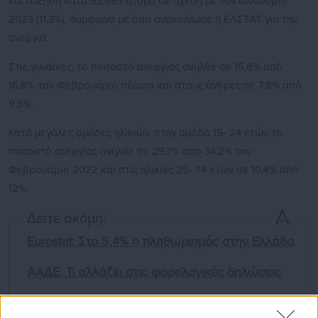
και αύξηση κατά 53.683 άτομα σε σχέση με τον Ιανουάριο
2023 (11,3%), σύμφωνα με όσα ανακοίνωσε η ΕΛΣΤΑΤ για την
ανεργία.
Στις γυναίκες, το ποσοστό ανεργίας ανήλθε σε 15,8% από
16,8% τον Φεβρουάριο πέρυσι και στους άνδρες σε 7,8% από
9,9%.
Κατά μεγάλες ομάδες ηλικιών, στην ομάδα 15- 24 ετών το
ποσοστό ανεργίας ανήλθε σε 29,7% από 34,2% τον
Φεβρουάριο 2022 και στις ηλικίες 25- 74 ετών σε 10,4% από
12%.
Δείτε ακόμη:
Eurostat: Στο 5,4% ο πληθωρισμός στην Ελλάδα
ΑΑΔΕ: Τι αλλάζει στις φορολογικές δηλώσεις