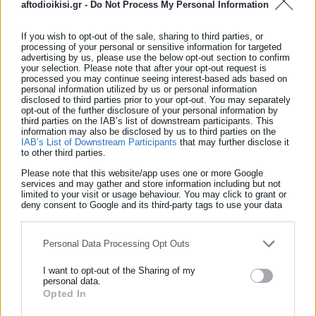
aftodioikisi.gr -
Do Not Process My Personal Information
Σύμφωνα επίσης με την έρευνα εργατικού δυναμικού της
ΕΛΣΤΑΤ:
If you wish to opt-out of the sale, sharing to third parties, or
processing of your personal or sensitive information for targeted
advertising by us, please use the below opt-out section to confirm
your selection. Please note that after your opt-out request is
processed you may continue seeing interest-based ads based on
personal information utilized by us or personal information
Οι απασχολούμενοι ανήλθαν σε 4.104.796 άτομα, σημειώνοντας
disclosed to third parties prior to your opt-out. You may separately
opt-out of the further disclosure of your personal information by
μείωση κατά 55.012 άτομα σε σχέση με τον Φεβρουάριο 2022
third parties on the IAB’s list of downstream participants. This
information may also be disclosed by us to third parties on the
(1,3%) και μείωση κατά 27.235 άτομα σε σχέση με τον
IAB’s List of Downstream Participants
that may further disclose it
to other third parties.
Ιανουάριο 2023 (0,7%).
Please note that this website/app uses one or more Google
Τα άτομα κάτω των 75 ετών που δεν περιλαμβάνονται στο
services and may gather and store information including but not
limited to your visit or usage behaviour. You may click to grant or
εργατικό δυναμικό- ή «άτομα εκτός του εργατικού
deny consent to Google and its third-party tags to use your data
for below specified purposes in below Google consent section.
δυναμικού», δηλαδή τα άτομα που δεν εργάζονται ούτε
αναζητούν εργασία- ανήλθαν σε 3.179.414 άτομα, σημειώνοντας
Personal Data Processing Opt Outs
αύξηση κατά 118.150 άτομα σε σχέση με τον Φεβρουάριο 2022
I want to opt-out of the Sharing of my
(3,9%) και μείωση κατά 28.828 άτομα σε σχέση με τον
personal data.
Ιανουάριο 2023 (0,9%).
Opted In
ΕΓΓΡΑΦΗ NEWSLETTER