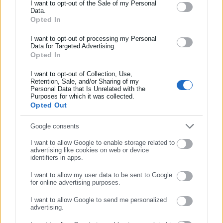
Ενημερωθείτε πρώτοι για ειδήσεις και θέματα από το χώρο της
I want to opt-out of the Sale of my Personal
Data.
Αυτοδιοίκησης, της δημόσιας διοίκησης, της εργασίας, της
Opted In
ασφάλισης αλλά και γενικότερης επικαιρότητας από την Ελλάδα
και όλο τον κόσμο!
I want to opt-out of processing my Personal
Data for Targeted Advertising.
Opted In
Συμπλήρωσε όνομα
I want to opt-out of Collection, Use,
Retention, Sale, and/or Sharing of my
Personal Data that Is Unrelated with the
Συμπλήρωσε επώνυμο
Purposes for which it was collected.
Opted Out
Aftodioikisi News
Η aftodioikisi.gr είναι η βασική Διαδικτυακή πύλη για τους
Συμπλήρωσε email
Google consents
ΟΤΑ, το Δημόσιο και την Εργασία στην Ελλάδα,
I want to allow Google to enable storage related to
λειτουργώντας από τον Απρίλιο του 2008 ως πηγή έγκυρης
advertising like cookies on web or device
και συνεχούς ροής ενημέρωσης με ειδήσεις και θέματα από
identifiers in apps.
το χώρο της Αυτοδιοίκησης, της Δημόσιας Διοίκησης, της
I want to allow my user data to be sent to Google
Εργασίας, της Ασφάλισης αλλά και γενικότερης
Περισσότερα
for online advertising purposes.
επικαιρότητας από την Ελλάδα και όλο τον κόσμο. Τον Μάιο
ΣΥΝΕΧΙΣΤΕ ΣΤΟ WEBSITE
I want to allow Google to send me personalized
του 2010, μόλις δύο χρόνια μετά την έναρξη της λειτουργίας
Tags:
ΑΝΕΡΓΙΑ,
ΕΛΣΤΑΤ
advertising.
της τιμήθηκε με το δημοσιογραφικό Βραβείο Μπότση.
ΕΓΓΡΑΦΗ