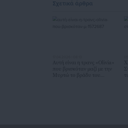
θαλάσσης
σ
Σχετικά άρθρα
17.04.2026 | 08:13
05
Αυτή είναι η τρανς «Οlivia»
Χ
που βρισκόταν μαζί με την
Σ
Μυρτώ το βράδυ του
τ
θανάτου της