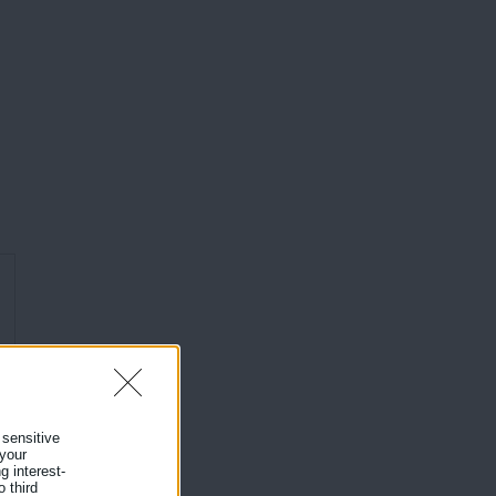
 sensitive
 your
g interest-
 third