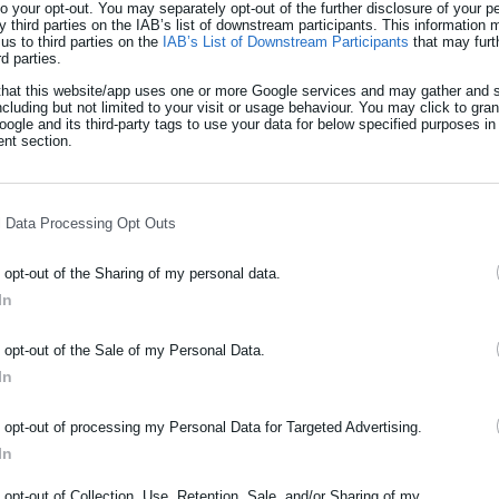
ονα.
 to your opt-out. You may separately opt-out of the further disclosure of your p
y third parties on the IAB’s list of downstream participants. This information
us to third parties on the
IAB’s List of Downstream Participants
that may furt
rd parties.
that this website/app uses one or more Google services and may gather and s
ncluding but not limited to your visit or usage behaviour. You may click to gra
παρουσιάστηκαν νέα δεδομένα για την καθημερινότητά της στη
ogle and its third-party tags to use your data for below specified purposes in
nt section.
ρει χαρακτηριστικά: «Δεν μένει μόνη της σε κελί, αλλά σε ένα απ
ρεβάτια πάνω και κάτω και μια κοινή τουαλέτα για τους έξι
l Data Processing Opt Outs
έφερε εικόνα από την πρόσφατη επίσκεψη των γονιών της, λέγοντ
o opt-out of the Sharing of my personal data.
νη εβδομάδα στις φυλακές και είδαν ένα άτομο εμφανώς
In
εί να μοιράζεται έναν θάλαμο με έξι ακόμη άνδρες. Είναι δύσκολη
ΡΑΦΗ NEWSLETTER
o opt-out of the Sale of my Personal Data.
ωθείτε πρώτοι για ειδήσεις και θέματα από το χώρο της Αυτοδιο
In
μόσιας διοίκησης, της εργασίας, της ασφάλισης αλλά και γενικότερ
ρότητας από την Ελλάδα και όλο τον κόσμο!
o opt-out of processing my Personal Data for Targeted Advertising.
In
ήρωσε όνομα
o opt-out of Collection, Use, Retention, Sale, and/or Sharing of my