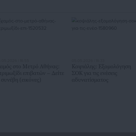
υμβούλιο
.05.2026 | 16:55
05.05.2026 | 16:33
αμός στο Μετρό Αθήνας:
Κοψιάλης: Εξομολόγηση
τριμωξίδι επιβατών – Δείτε
ΣΟΚ για τις ενέσεις
ι συνέβη (εικόνες)
αδυνατίσματος