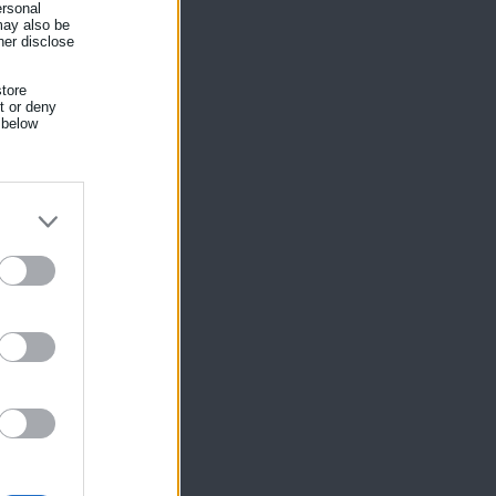
ersonal
 may also be
her disclose
tore
nt or deny
 below
ό
ας
 η
ίκησης,
ης