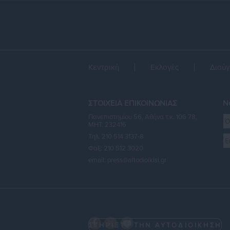
Κεντρική
Εκλογές
Διαύγ
ΣΤΟΙΧΕΙΑ ΕΠΙΚΟΙΝΩΝΙΑΣ
Ne
Πανεπιστημίου 56, Αθήνα τ.κ. 106 78,
ΜΗΤ: 232416
Τηλ. 210 514 3137-8
Φαξ: 210 512 3020
email:
press@aftodioikisi.gr
ΣΤΗΡΙΞΤΕ ΤΗΝ ΑΥΤΟΔΙΟΙΚΗΣΗ