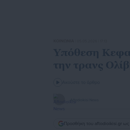
ΚΟΙΝΩΝΙΑ
| 05.05.2026 | 17:13
Υπόθεση Κεφαλο
την τρανς Ολίβ
Ακούστε το άρθρο
Aftodioikisi News
Προσθήκη του aftodioikisi.gr ω