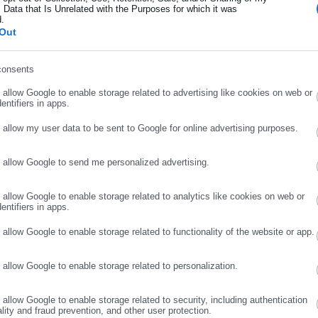
 Data that Is Unrelated with the Purposes for which it was
d.
ήρωσε επώνυμο
Out
consents
ρωσε email
o allow Google to enable storage related to advertising like cookies on web or
entifiers in apps.
o allow my user data to be sent to Google for online advertising purposes.
o allow Google to send me personalized advertising.
ΣΥΝΕΧΙΣΤΕ ΣΤΟ WEBSITE
ΕΓΓΡΑΦΗ
o allow Google to enable storage related to analytics like cookies on web or
Aftodioikisi News
entifiers in apps.
αδικτυακή πύλη για τους ΟΤΑ, το Δημόσιο και την Εργασία στην Ελλάδα,
o allow Google to enable storage related to functionality of the website or app.
008 ως πηγή έγκυρης και συνεχούς ροής ενημέρωσης με ειδήσεις και
ης, της Δημόσιας Διοίκησης, της Εργασίας, της Ασφάλισης αλλά και
Περισσότερα
o allow Google to enable storage related to personalization.
λλάδα και όλο τον κόσμο. Τον Μάιο του 2010, μόλις δύο χρόνια μετά
μήθηκε με το δημοσιογραφικό Βραβείο Μπότση. Παράλληλα, αποτελεί
o allow Google to enable storage related to security, including authentication
ύ πολιτικών, αιρετών της Αυτοδιοίκησης αλλά και επιχειρηματιών με
ality and fraud prevention, and other user protection.