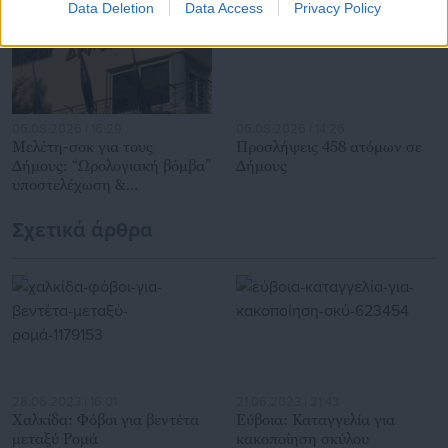
Data Deletion
Data Access
Privacy Policy
ενδιαφέρονται για τοπικά, εργασιακά, ασφαλιστικά αλλά και
για γενικότερα θέματα της επικαιρότητας.
06.08.2026 | 16:29
06.08.2026 | 14:26
Μελέτη-σοκ για τους
Προσλήψεις 458 ατόμων σε
Δήμους: “Ωρολογιακή βόμβα”
Δήμους
υποστελέχωση &
χρηματοδοτικό έλλειμμα
Σχετικά άρθρα
28.06.2023 | 16:01
21.06.2023 | 21:43
Χαλκίδα: Φόβοι για βεντέτα
Εύβοια: Καταγγελία για
μεταξύ Ρομά
κακοποίηση σκύλου