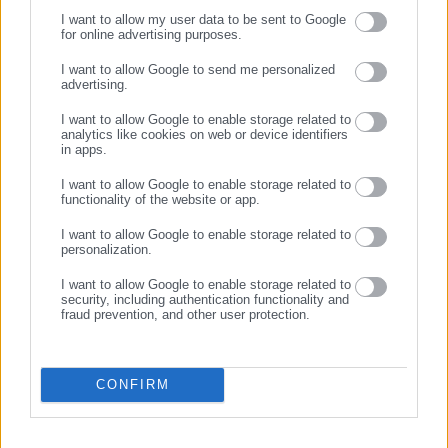
Aftodioikisi News
I want to allow my user data to be sent to Google
for online advertising purposes.
Η aftodioikisi.gr είναι η βασική Διαδικτυακή πύλη για τους
ΣΥΝΕΧΙΣΤΕ ΣΤΟ WEBSITE
ΟΤΑ, το Δημόσιο και την Εργασία στην Ελλάδα,
I want to allow Google to send me personalized
advertising.
λειτουργώντας από τον Απρίλιο του 2008 ως πηγή έγκυρης
ΕΓΓΡΑΦΗ
και συνεχούς ροής ενημέρωσης με ειδήσεις και θέματα από
I want to allow Google to enable storage related to
analytics like cookies on web or device identifiers
το χώρο της Αυτοδιοίκησης, της Δημόσιας Διοίκησης, της
in apps.
Εργασίας, της Ασφάλισης αλλά και γενικότερης
Περισσότερα
επικαιρότητας από την Ελλάδα και όλο τον κόσμο. Τον Μάιο
I want to allow Google to enable storage related to
functionality of the website or app.
του 2010, μόλις δύο χρόνια μετά την έναρξη της λειτουργίας
Tags:
ΚΙΛΑ,
ΚΟΝΤΡΑ,
ΛΙΑΓΚΑΣ,
ΤΡΙΑΝΤΑΦΥΛΟΣ
της τιμήθηκε με το δημοσιογραφικό Βραβείο Μπότση.
I want to allow Google to enable storage related to
personalization.
Παράλληλα, αποτελεί κόμβο αμφίδρομης επικοινωνίας
μεταξύ πολιτικών, αιρετών της Αυτοδιοίκησης αλλά και
I want to allow Google to enable storage related to
Τελευταία νέα
Δημοφιλή
επιχειρηματιών με τους πολίτες και τους εργαζόμενους στο
security, including authentication functionality and
Όλα τα νέα
fraud prevention, and other user protection.
δημόσιο και ιδιωτικό τομέα, ενώ λειτουργεί ως δίαυλος
διαδραστικής ενημέρωσης και επικοινωνίας μεταξύ της
Περιφέρειας και του Κέντρου. Καθημερινά δέχεται
CONFIRM
εκατοντάδες χιλιάδες επισκέψεις από εργαζόμενους στο
Προτεινόμενα άρθρα
δημόσιο και ιδιωτικό τομέα, πολιτικούς, αιρετούς της
Αυτοδιοίκησης, επιχειρηματίες και, κυρίως, πολίτες που