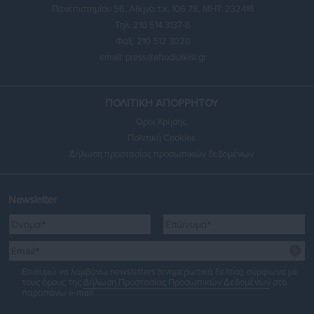
Πανεπιστημίου 56, Αθήνα τ.κ. 106 78, ΜΗΤ: 232416
Τηλ. 210 514 3137-8
Φαξ: 210 512 3020
email:
press@aftodioikisi.gr
ΠΟΛΙΤΙΚΗ ΑΠΟΡΡΗΤΟΥ
Όροι Χρήσης
Πολιτική Cookies
Δήλωση προστασίας προσωπικών δεδομένων
Newsletter
Επιθυμώ να λαμβάνω newsletters (ενημερωτικά δελτία), σύμφωνα με
τους όρους της
Δήλωση Προστασίας Προσωπικών Δεδομένων
στο
παραπάνω e-mail.