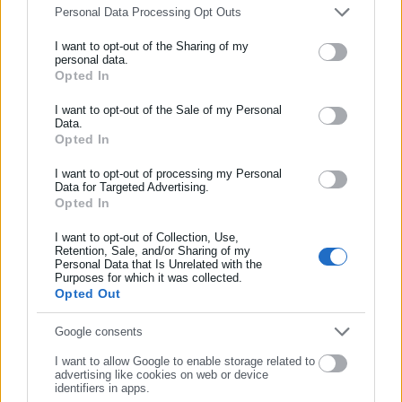
Personal Data Processing Opt Outs
Εμείς τη συναντήσαμε από κοντά την κοπέλα χθες βράδυ και
είναι μια θεά. Και ως προσωπικότητα και ως κορμί»
I want to opt-out of the Sharing of my
personal data.
Opted In
ΕΓΓΡΑΦΗ NEWSLETTER
«Κορίτσια, μία συμβουλή από εμένα για όσες μας ακούτε.
Φάτε, πιείτε, μην ακούτε κανέναν Λιάγκα! Είστε όλες κούκλες,
Ενημερωθείτε πρώτοι για ειδήσεις και θέματα από το χώρο της
I want to opt-out of the Sale of my Personal
Data.
η προσωπικότητα, η ψυχή και η καρδιά είναι που μετράνε. Δεν
Αυτοδιοίκησης, της δημόσιας διοίκησης, της εργασίας, της
Opted In
έχει σημασία αν είμαστε όμορφοι ή άσχημοι, σημασία έχει να
ασφάλισης αλλά και γενικότερης επικαιρότητας από την Ελλάδα
και όλο τον κόσμο!
είναι καλή η ψυχή μας. Με αγάπη σας το λέω και μην ακούτε
I want to opt-out of processing my Personal
Data for Targeted Advertising.
κανέναν», είπε ο Τριαντάφυλλος προς όλες τις γυναίκες.
Opted In
Συμπλήρωσε όνομα
I want to opt-out of Collection, Use,
Retention, Sale, and/or Sharing of my
Personal Data that Is Unrelated with the
Συμπλήρωσε επώνυμο
Purposes for which it was collected.
Opted Out
Συμπλήρωσε email
Google consents
I want to allow Google to enable storage related to
advertising like cookies on web or device
identifiers in apps.