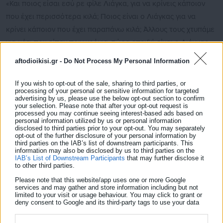
«Και ποιος είσαι εσύ ρε φίλε Λιάγκα, για να κρίνεις κάποιον
που έχει περισσότερα κιλά; Ποιος είναι ο Λιάγκας για να
κρίνει κάποιον που έχει παραπάνω κιλά; Άλλους τους χτυπάμε
για κάτι που είπαν πριν χρόνια, τώρα επειδή είναι ο Λιάγκας
δεν λέμε κάτι; Είστε και γυναίκες», συμπλήρωσε ο ίδιος.
aftodioikisi.gr -
Do Not Process My Personal Information
Δείτε ακόμη:
If you wish to opt-out of the sale, sharing to third parties, or
processing of your personal or sensitive information for targeted
Ηράκλειο: Στο νοσοκομείο 11χρονος από πτώση
advertising by us, please use the below opt-out section to confirm
- Ήθελε να βγάλει φωτογραφία
your selection. Please note that after your opt-out request is
processed you may continue seeing interest-based ads based on
personal information utilized by us or personal information
Καβάλα: Σύλληψη για κλοπή στο Νέστο
disclosed to third parties prior to your opt-out. You may separately
opt-out of the further disclosure of your personal information by
third parties on the IAB’s list of downstream participants. This
information may also be disclosed by us to third parties on the
IAB’s List of Downstream Participants
that may further disclose it
to other third parties.
Please note that this website/app uses one or more Google
services and may gather and store information including but not
Τότε, η Μαριάντα Πιερίδη ανέφερε πως «όταν είχε γίνει αυτό
limited to your visit or usage behaviour. You may click to grant or
deny consent to Google and its third-party tags to use your data
το σχόλιο, είχε γίνει χαμός. Να πούμε ότι υπάρχουν πάρα
for below specified purposes in below Google consent section.
πολλές γυναίκες που είναι plus size μοντέλα και είναι κούκλες.