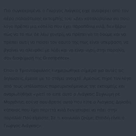
Πιο συγκεκριμένα, ο Γιώργος Λιάγκας είχε αναφέρει από τον
αέρα παλαιότερης εκπομπής του: «Δεν καταλαβαίνω για ποιο
λόγο πρέπει μια κοπέλα που έχει παραπάνω κιλά, δεν ξέρω
πώς να το πω, δε λέω χοντρή, να πρέπει να τη δούμε και να
πρέπει αυτή να πείσει τον εαυτό της πως είναι υπέρβαση, να
βγαίνει να αλειφθεί με λάδι και να είναι υγρή στην παραλία,
σαν διαφήμιση της Greenpeace».
Όταν ο Τριαντάφυλλος ενημερώθηκε σήμερα για αυτές τις
δηλώσεις, έμεινε με το στόμα ανοιχτό. Αμέσως, πήρε τον λόγο
από τους υπόλοιπους παρευρισκόμενους της εκπομπής και
αναρωτήθηκε «γιατί το είπε αυτό ο Λιάγκας; Συγνώμη ρε
Μαριάντα, εσένα σου άρεσε αυτό που είπε ο Λιάγκας; Δηλαδή
κάποιος που έχει περιττά κιλά δεν μπορεί να πάει στην
παραλία; Πού είμαστε; Σε τι κοινωνία ζούμε; Επειδή είναι ο
Γιώργος Λιάγκας;».