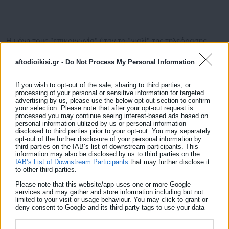
Η μόνη τους “επικοινωνία” ήταν το “γιαλί” της τηλεόρασης.
Όπου ο εκδότης – που παρέμεινε εκδότης – παρακολουθούσε
aftodioikisi.gr -
Do Not Process My Personal Information
με ενδιαφέρον τις πολιτικές αναλύσεις του παλιού γνώριμου,
από την συχνότητα ενός μεγάλου τηλεοπτικού σταθμού.
If you wish to opt-out of the sale, sharing to third parties, or
processing of your personal or sensitive information for targeted
advertising by us, please use the below opt-out section to confirm
Δείτε ακόμη:
your selection. Please note that after your opt-out request is
processed you may continue seeing interest-based ads based on
Τα οφέλη του γρήγορου σεξ
personal information utilized by us or personal information
disclosed to third parties prior to your opt-out. You may separately
opt-out of the further disclosure of your personal information by
ΟΑΕΔ: Νέο σχέδιο για την στήριξη των ΑμεΑ
third parties on the IAB’s list of downstream participants. This
information may also be disclosed by us to third parties on the
IAB’s List of Downstream Participants
that may further disclose it
to other third parties.
Ώσπου μια μέρα, τον άκουσε με υπεροπτικό ύφος, να…
Please note that this website/app uses one or more Google
services and may gather and store information including but not
μέμφεται τους γονείς ενός μικρού μαθητή, που λιποθύμησε
limited to your visit or usage behaviour. You may click to grant or
από την πείνα στο σχολείο! Γιατί θεώρησε ότι ήταν απλά μια
deny consent to Google and its third-party tags to use your data
for below specified purposes in below Google consent section.
επικοινωνιακή “φάμπρικα” που στόχο είχε να πλήξει την