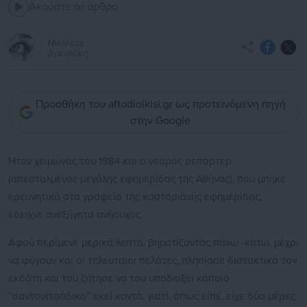
Ακούστε το άρθρο
Νικολέτα
Αρκολάκη
Προσθήκη του aftodioikisi.gr ως προτεινόμενη πηγή
στην Google
Ήταν χειμώνας του 1984 και ο νεαρός ρεπόρτερ
(απεσταλμένος μεγάλης εφημερίδας της Αθήνας), που μπήκε
ερευνητικά στα γραφεία της καστοριανής εφημερίδας,
έδειχνε ανεξήγητα ανήσυχος.
Αφού περίμενε μερικά λεπτά, βηματίζοντας πάνω -κάτω, μέχρι
να φύγουν και οι τελευταίοι πελάτες, πλησίασε διστακτικά τον
εκδότη και του ζήτησε να του υποδείξει κάποιο
“σαντουϊτσάδικο” εκεί κοντά, γιατί, όπως είπε, είχε δύο μέρες