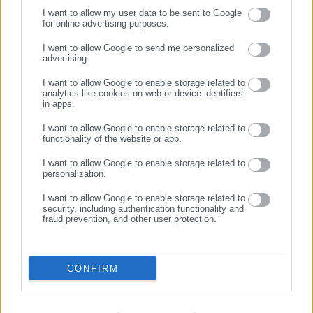
I want to allow my user data to be sent to Google
for online advertising purposes.
Νικολέτα Αρκολάκη
ΣΥΝΕΧΙΣΤΕ ΣΤΟ WEBSITE
I want to allow Google to send me personalized
Η Νικολέτα Αρκολάκη έχει μεγάλη εμπειρία στη ροή
advertising.
ΕΓΓΡΑΦΗ
ειδήσεων και ασχολείται εργασιακά και θέματα προσλήψεων.
Είναι απόφοιτη του Τμήματος Περιβάλλοντος του
I want to allow Google to enable storage related to
analytics like cookies on web or device identifiers
Πανεπιστημίου Αιγαίου.
in apps.
I want to allow Google to enable storage related to
Tags:
1984,
dept-C,
ΔΗΜΟΣΙΟΓΡΑΦΟΣ,
ΠΕΙΝΑ
functionality of the website or app.
I want to allow Google to enable storage related to
personalization.
Τελευταία νέα
Δημοφιλή
I want to allow Google to enable storage related to
Όλα τα νέα
security, including authentication functionality and
fraud prevention, and other user protection.
Προτεινόμενα άρθρα
CONFIRM