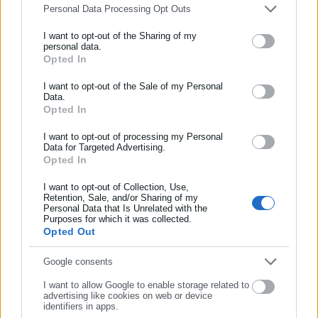
κυβέρνηση!
Personal Data Processing Opt Outs
Τότε πήρε την πένα του στο χέρι και αποφάσισε να του
I want to opt-out of the Sharing of my
personal data.
θυμίσει ότι ο δημοσιογράφος χωρίς την ανθρωπιά, γίνεται ένα
Opted In
ΕΓΓΡΑΦΗ NEWSLETTER
με τον Φάουστ….
Ενημερωθείτε πρώτοι για ειδήσεις και θέματα από το χώρο της
I want to opt-out of the Sale of my Personal
Data.
Αυτοδιοίκησης, της δημόσιας διοίκησης, της εργασίας, της
Opted In
ασφάλισης αλλά και γενικότερης επικαιρότητας από την Ελλάδα
και όλο τον κόσμο!
I want to opt-out of processing my Personal
–
από τις Γκρίζες Ζώνες της Καστοριανής Εστίας
Data for Targeted Advertising.
Opted In
Συμπλήρωσε όνομα
πηγή: zoornalistas.com
I want to opt-out of Collection, Use,
Retention, Sale, and/or Sharing of my
Personal Data that Is Unrelated with the
Συμπλήρωσε επώνυμο
Purposes for which it was collected.
Opted Out
Συμπλήρωσε email
Google consents
I want to allow Google to enable storage related to
advertising like cookies on web or device
identifiers in apps.