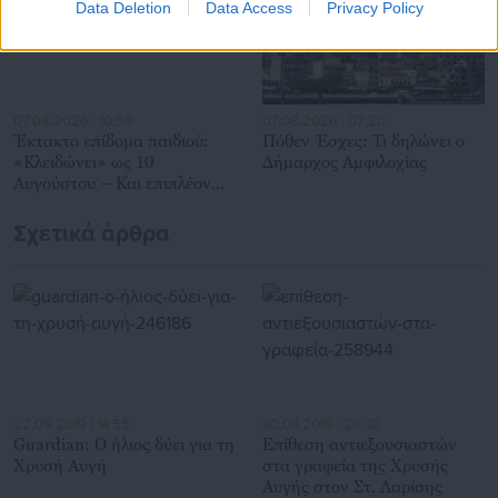
Data Deletion
Data Access
Privacy Policy
07.08.2026 | 10:59
07.08.2026 | 07:20
Έκτακτο επίδομα παιδιού:
Πόθεν Έσχες: Τι δηλώνει ο
«Κλειδώνει» ως 10
Δήμαρχος Αμφιλοχίας
Αυγούστου – Και επιπλέον
προϋπόθεση
Σχετικά άρθρα
22.09.2019 | 14:55
30.03.2019 | 20:32
Guardian: Ο ήλιος δύει για τη
Επίθεση αντιεξουσιαστών
Χρυσή Αυγή
στα γραφεία της Χρυσής
Αυγής στον Στ. Λαρίσης