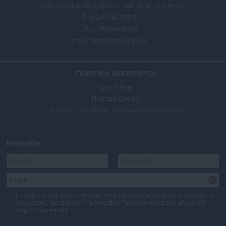
Πανεπιστημίου 56, Αθήνα τ.κ. 106 78, ΜΗΤ: 232416
Τηλ. 210 514 3137-8
Φαξ: 210 512 3020
email:
press@aftodioikisi.gr
ΠΟΛΙΤΙΚΗ ΑΠΟΡΡΗΤΟΥ
Όροι Χρήσης
Πολιτική Cookies
Δήλωση προστασίας προσωπικών δεδομένων
Newsletter
Επιθυμώ να λαμβάνω newsletters (ενημερωτικά δελτία), σύμφωνα με
τους όρους της
Δήλωση Προστασίας Προσωπικών Δεδομένων
στο
παραπάνω e-mail.