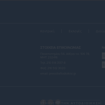
Κεντρική
Εκλογές
Διαύγ
ΣΤΟΙΧΕΙΑ ΕΠΙΚΟΙΝΩΝΙΑΣ
Ne
Πανεπιστημίου 56, Αθήνα τ.κ. 106 78,
ΜΗΤ: 232416
Τηλ. 210 514 3137-8
Φαξ: 210 512 3020
email:
press@aftodioikisi.gr
ΣΤΗΡΙΞΤΕ ΤΗΝ ΑΥΤΟΔΙΟΙΚΗΣΗ