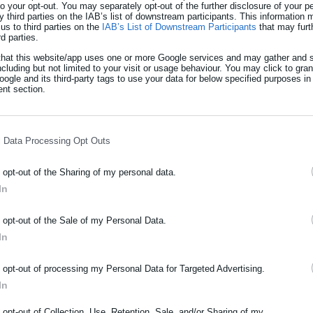
 to your opt-out. You may separately opt-out of the further disclosure of your p
 τις λεπτομέρειες της εν λόγω ρύθμισης.
y third parties on the IAB’s list of downstream participants. This information
us to third parties on the
IAB’s List of Downstream Participants
that may furt
rd parties.
that this website/app uses one or more Google services and may gather and s
είνεται η υποβολή δηλώσεων στην Κρήτη
ncluding but not limited to your visit or usage behaviour. You may click to gra
ogle and its third-party tags to use your data for below specified purposes in
nt section.
ειλούνται με τσουνάμι στην Ελλάδα
l Data Processing Opt Outs
o opt-out of the Sharing of my personal data.
In
είναι ένας μοναδικός αριθμός, παρόμοιος με το ΑΦΜ ή το ΑΜΚΑ, Θ
ΡΑΦΗ NEWSLETTER
ιχεία, εκ των οποίων τουλάχιστον τα 9 αριθμητικά, ενώ θα
o opt-out of the Sale of my Personal Data.
ωθείτε πρώτοι για ειδήσεις και θέματα από το χώρο της Αυτοδιο
όμου και με τον οποίο θα γίνονται εφεξής όλες οι συναλλαγές με 
In
μόσιας διοίκησης, της εργασίας, της ασφάλισης αλλά και γενικότερ
αι ότι οι πολίτες θα ταυτοποιούνται από φορείς του Δημοσίου με
ρότητας από την Ελλάδα και όλο τον κόσμο!
o opt-out of processing my Personal Data for Targeted Advertising.
In
ήρωσε όνομα
ιακυβέρνησης υπάρχουν περίπου 6 εκατομμύρια Έλληνες που δεν
o opt-out of Collection, Use, Retention, Sale, and/or Sharing of my