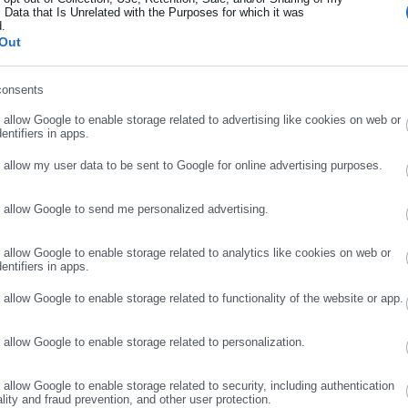
τας ότι με τα νέα δεδομένα θα υπάρξει πολύ μεγαλύτερο κύμα
 Data that Is Unrelated with the Purposes for which it was
d.
ήρωσε επώνυμο
Out
consents
ρωσε email
o allow Google to enable storage related to advertising like cookies on web or
entifiers in apps.
o allow my user data to be sent to Google for online advertising purposes.
o allow Google to send me personalized advertising.
ΣΥΝΕΧΙΣΤΕ ΣΤΟ WEBSITE
ΕΓΓΡΑΦΗ
o allow Google to enable storage related to analytics like cookies on web or
Aftodioikisi News
entifiers in apps.
αδικτυακή πύλη για τους ΟΤΑ, το Δημόσιο και την Εργασία στην Ελλάδα,
o allow Google to enable storage related to functionality of the website or app.
008 ως πηγή έγκυρης και συνεχούς ροής ενημέρωσης με ειδήσεις και
ης, της Δημόσιας Διοίκησης, της Εργασίας, της Ασφάλισης αλλά και
Περισσότερα
o allow Google to enable storage related to personalization.
λλάδα και όλο τον κόσμο. Τον Μάιο του 2010, μόλις δύο χρόνια μετά
μήθηκε με το δημοσιογραφικό Βραβείο Μπότση. Παράλληλα, αποτελεί
ΟΣΩΠΙΚΟΣ ΑΡΙΘΜΟΣ
o allow Google to enable storage related to security, including authentication
ύ πολιτικών, αιρετών της Αυτοδιοίκησης αλλά και επιχειρηματιών με
ality and fraud prevention, and other user protection.