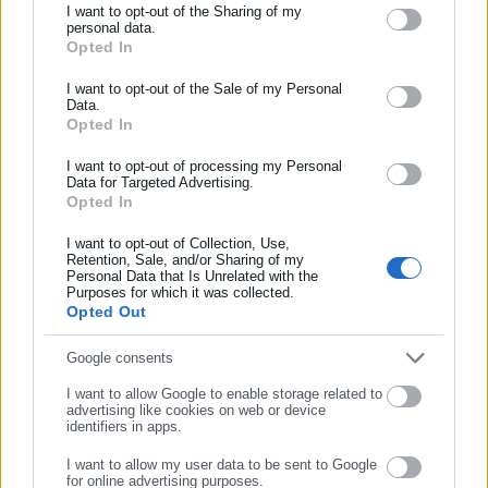
I want to opt-out of the Sharing of my
το χώρο της Αυτοδιοίκησης, της Δημόσιας Διοίκησης, της
personal data.
Opted In
Εργασίας, της Ασφάλισης αλλά και γενικότερης
ΕΓΓΡΑΦΗ NEWSLETTER
Περισσότερα
επικαιρότητας από την Ελλάδα και όλο τον κόσμο. Τον Μάιο
Ενημερωθείτε πρώτοι για ειδήσεις και θέματα από το χώρο της
I want to opt-out of the Sale of my Personal
του 2010, μόλις δύο χρόνια μετά την έναρξη της λειτουργίας
Tags:
Data.
ΟΔΗΓΟΣ,
ΠΕΡΙΦΕΡΕΙΑΚΗ ΟΔΟΣ ΘΕΣΣΑΛΟΝΙΚΗΣ,
Αυτοδιοίκησης, της δημόσιας διοίκησης, της εργασίας, της
της τιμήθηκε με το δημοσιογραφικό Βραβείο Μπότση.
ΣΥΝΕΛΗΦΘΗ
Opted In
ασφάλισης αλλά και γενικότερης επικαιρότητας από την Ελλάδα
Παράλληλα, αποτελεί κόμβο αμφίδρομης επικοινωνίας
και όλο τον κόσμο!
I want to opt-out of processing my Personal
μεταξύ πολιτικών, αιρετών της Αυτοδιοίκησης αλλά και
Data for Targeted Advertising.
επιχειρηματιών με τους πολίτες και τους εργαζόμενους στο
Opted In
Συμπλήρωσε όνομα
Τελευταία νέα
Δημοφιλή
δημόσιο και ιδιωτικό τομέα, ενώ λειτουργεί ως δίαυλος
Όλα τα νέα
I want to opt-out of Collection, Use,
διαδραστικής ενημέρωσης και επικοινωνίας μεταξύ της
Retention, Sale, and/or Sharing of my
Περιφέρειας και του Κέντρου. Καθημερινά δέχεται
Personal Data that Is Unrelated with the
Συμπλήρωσε επώνυμο
Purposes for which it was collected.
εκατοντάδες χιλιάδες επισκέψεις από εργαζόμενους στο
Opted Out
δημόσιο και ιδιωτικό τομέα, πολιτικούς, αιρετούς της
Προτεινόμενα άρθρα
Αυτοδιοίκησης, επιχειρηματίες και, κυρίως, πολίτες που
Συμπλήρωσε email
Google consents
ενδιαφέρονται για τοπικά, εργασιακά, ασφαλιστικά αλλά και
I want to allow Google to enable storage related to
για γενικότερα θέματα της επικαιρότητας.
advertising like cookies on web or device
identifiers in apps.
I want to allow my user data to be sent to Google
for online advertising purposes.