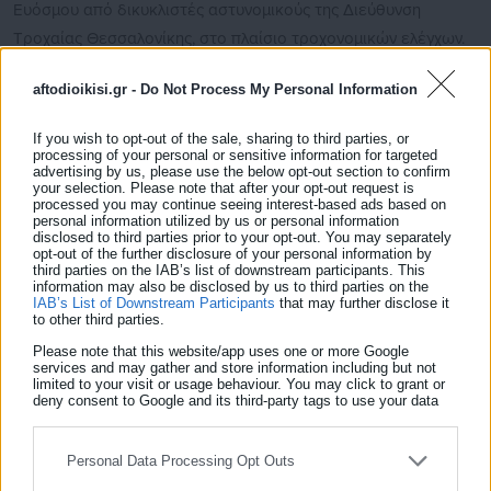
Ευόσμου από δικυκλιστές αστυνομικούς της Διεύθυνση
Τροχαίας Θεσσαλονίκης, στο πλαίσιο τροχονομικών ελέγχων.
Σε βάρος του σχηματίστηκε δικογραφία για επικίνδυνη
aftodioikisi.gr -
Do Not Process My Personal Information
οδήγηση, ενώ οδηγείται στην αρμόδια δικαστική
If you wish to opt-out of the sale, sharing to third parties, or
processing of your personal or sensitive information for targeted
advertising by us, please use the below opt-out section to confirm
your selection. Please note that after your opt-out request is
processed you may continue seeing interest-based ads based on
personal information utilized by us or personal information
disclosed to third parties prior to your opt-out. You may separately
opt-out of the further disclosure of your personal information by
third parties on the IAB’s list of downstream participants. This
information may also be disclosed by us to third parties on the
IAB’s List of Downstream Participants
that may further disclose it
to other third parties.
Please note that this website/app uses one or more Google
services and may gather and store information including but not
Aftodioikisi News
limited to your visit or usage behaviour. You may click to grant or
deny consent to Google and its third-party tags to use your data
Η aftodioikisi.gr είναι η βασική Διαδικτυακή πύλη για τους
for below specified purposes in below Google consent section.
ΟΤΑ, το Δημόσιο και την Εργασία στην Ελλάδα,
Personal Data Processing Opt Outs
λειτουργώντας από τον Απρίλιο του 2008 ως πηγή έγκυρης
και συνεχούς ροής ενημέρωσης με ειδήσεις και θέματα από