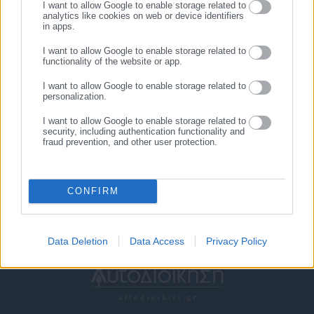
Σχετικά άρθρα
I want to allow Google to enable storage related to
analytics like cookies on web or device identifiers
in apps.
I want to allow Google to enable storage related to
functionality of the website or app.
I want to allow Google to enable storage related to
personalization.
I want to allow Google to enable storage related to
21.08.2021 | 16:02
11.01.2022 | 21:12
security, including authentication functionality and
Μήνυμα του 112 για Αττική-
Κακοκαιρία: Μήνυμα του 112
fraud prevention, and other user protection.
Εύβοια
σε ολόκληρη τη Μαγνησία
CONFIRM
Data Deletion
Data Access
Privacy Policy