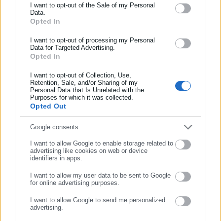
Ενημερωθείτε πρώτοι για ειδήσεις και θέματα από το χώρο της
I want to opt-out of the Sale of my Personal
Data.
Αυτοδιοίκησης, της δημόσιας διοίκησης, της εργασίας, της
Opted In
ασφάλισης αλλά και γενικότερης επικαιρότητας από την Ελλάδα
Τελευταία νέα
Δημοφιλή
και όλο τον κόσμο!
I want to opt-out of processing my Personal
Όλα τα νέα
Data for Targeted Advertising.
Opted In
Συμπλήρωσε όνομα
I want to opt-out of Collection, Use,
Retention, Sale, and/or Sharing of my
Προτεινόμενα άρθρα
Personal Data that Is Unrelated with the
Συμπλήρωσε επώνυμο
Purposes for which it was collected.
Opted Out
Συμπλήρωσε email
Google consents
I want to allow Google to enable storage related to
advertising like cookies on web or device
identifiers in apps.
06.08.2026 | 16:29
06.08.2026 | 14:26
I want to allow my user data to be sent to Google
Μελέτη-σοκ για τους
Προσλήψεις 458 ατόμων σε
for online advertising purposes.
ΣΥΝΕΧΙΣΤΕ ΣΤΟ WEBSITE
Δήμους: “Ωρολογιακή βόμβα”
Δήμους
I want to allow Google to send me personalized
υποστελέχωση &
advertising.
χρηματοδοτικό έλλειμμα
ΕΓΓΡΑΦΗ