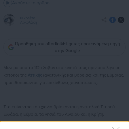
Ακούστε το άρθρο
Νικολέτα
Αρκολάκη
Προσθήκη του aftodioikisi.gr ως προτεινόμενη πηγή
στην Google
Μύνημα από το 112 έλαβαν στα κινητά τους πριν από λίγο οι
κάτοκοι της
Αττικής
(ανατολικής και βόρειας) και της Εύβοιας,
προειδοποιώντας για επικίνδυνες χιονοπτώσεις.
Στο επίκεντρο του χιονιά βρίσκονται η ανατολική Στερεά
Ελλάδα, η Εύβοια, τα νησιά του Αιγαίου και η Κρήτη.