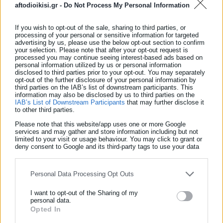
aftodioikisi.gr -
Do Not Process My Personal Information
If you wish to opt-out of the sale, sharing to third parties, or
processing of your personal or sensitive information for targeted
advertising by us, please use the below opt-out section to confirm
your selection. Please note that after your opt-out request is
processed you may continue seeing interest-based ads based on
personal information utilized by us or personal information
disclosed to third parties prior to your opt-out. You may separately
opt-out of the further disclosure of your personal information by
third parties on the IAB’s list of downstream participants. This
information may also be disclosed by us to third parties on the
IAB’s List of Downstream Participants
that may further disclose it
to other third parties.
Please note that this website/app uses one or more Google
services and may gather and store information including but not
limited to your visit or usage behaviour. You may click to grant or
Νικολέτα Αρκολάκη
deny consent to Google and its third-party tags to use your data
for below specified purposes in below Google consent section.
Η Νικολέτα Αρκολάκη έχει μεγάλη εμπειρία στη ροή
ειδήσεων και ασχολείται εργασιακά και θέματα προσλήψεων.
Personal Data Processing Opt Outs
Είναι απόφοιτη του Τμήματος Περιβάλλοντος του
Πανεπιστημίου Αιγαίου.
I want to opt-out of the Sharing of my
personal data.
Opted In
ΕΓΓΡΑΦΗ NEWSLETTER
Tags:
112,
ΑΤΤΙΚΗ,
ΕΥΒΟΙΑ