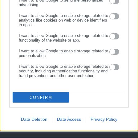
I want to allow Google to send me personalized
καταγγελίες κατάληψης
Δήμους: “Ωρολογιακή βόμβα”
advertising.
ΕΓΓΡΑΦΗ
δρόμων και πεζοδρομίων
υποστελέχωση &
χρηματοδοτικό έλλειμμα
I want to allow Google to enable storage related to
analytics like cookies on web or device identifiers
Σχετικά άρθρα
in apps.
I want to allow Google to enable storage related to
functionality of the website or app.
I want to allow Google to enable storage related to
personalization.
I want to allow Google to enable storage related to
security, including authentication functionality and
fraud prevention, and other user protection.
19.01.2017 | 10:18
16.01.2017 | 11:35
Διακοπή κυκλοφορίας στη
Διακοπή κυκλοφορίας στην
νέα εθνική οδό Κορίνθου –
νέα εθνική οδό Κορίνθου –
Πατρών
Πατρών
CONFIRM
Data Deletion
Data Access
Privacy Policy