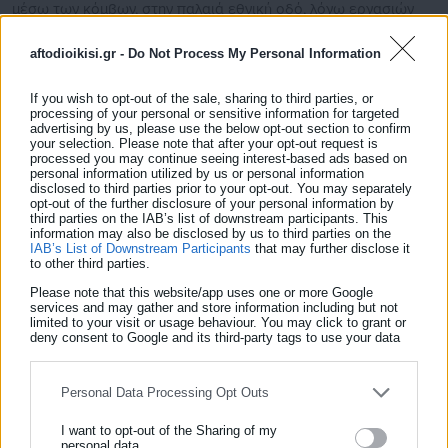
μέσω των κόμβων, στην παλαιά εθνική οδό, λόγω εργασιών
για την κατεδάφιση του παλαιού σταθμού διοδίων, στην
aftodioikisi.gr -
Do Not Process My Personal Information
περιοχή του Ρίου.
If you wish to opt-out of the sale, sharing to third parties, or
processing of your personal or sensitive information for targeted
advertising by us, please use the below opt-out section to confirm
your selection. Please note that after your opt-out request is
processed you may continue seeing interest-based ads based on
personal information utilized by us or personal information
disclosed to third parties prior to your opt-out. You may separately
opt-out of the further disclosure of your personal information by
third parties on the IAB’s list of downstream participants. This
information may also be disclosed by us to third parties on the
IAB’s List of Downstream Participants
that may further disclose it
to other third parties.
Please note that this website/app uses one or more Google
services and may gather and store information including but not
Aftodioikisi News
limited to your visit or usage behaviour. You may click to grant or
Η aftodioikisi.gr είναι η βασική Διαδικτυακή πύλη για τους
deny consent to Google and its third-party tags to use your data
for below specified purposes in below Google consent section.
ΟΤΑ, το Δημόσιο και την Εργασία στην Ελλάδα,
λειτουργώντας από τον Απρίλιο του 2008 ως πηγή έγκυρης
Personal Data Processing Opt Outs
και συνεχούς ροής ενημέρωσης με ειδήσεις και θέματα από
το χώρο της Αυτοδιοίκησης, της Δημόσιας Διοίκησης, της
I want to opt-out of the Sharing of my
personal data.