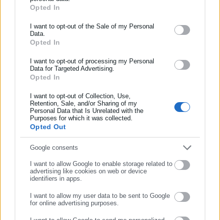
Εργασίας, της Ασφάλισης αλλά και γενικότερης
Περισσότερα
Opted In
ΕΓΓΡΑΦΗ NEWSLETTER
επικαιρότητας από την Ελλάδα και όλο τον κόσμο. Τον Μάιο
του 2010, μόλις δύο χρόνια μετά την έναρξη της λειτουργίας
Ενημερωθείτε πρώτοι για ειδήσεις και θέματα από το χώρο της
I want to opt-out of the Sale of my Personal
Tags:
ΔΙΑΚΟΠΗ ΚΥΚΛΟΦΟΡΙΑΣ,
ΕΡΓΑ,
ΚΟΡΙΝΘΟΥ ΠΑΤΡΩΝ
Data.
της τιμήθηκε με το δημοσιογραφικό Βραβείο Μπότση.
Αυτοδιοίκησης, της δημόσιας διοίκησης, της εργασίας, της
Opted In
Παράλληλα, αποτελεί κόμβο αμφίδρομης επικοινωνίας
ασφάλισης αλλά και γενικότερης επικαιρότητας από την Ελλάδα
μεταξύ πολιτικών, αιρετών της Αυτοδιοίκησης αλλά και
και όλο τον κόσμο!
I want to opt-out of processing my Personal
Τελευταία νέα
Δημοφιλή
Data for Targeted Advertising.
επιχειρηματιών με τους πολίτες και τους εργαζόμενους στο
Opted In
Όλα τα νέα
Συμπλήρωσε όνομα
δημόσιο και ιδιωτικό τομέα, ενώ λειτουργεί ως δίαυλος
διαδραστικής ενημέρωσης και επικοινωνίας μεταξύ της
I want to opt-out of Collection, Use,
Περιφέρειας και του Κέντρου. Καθημερινά δέχεται
Retention, Sale, and/or Sharing of my
Personal Data that Is Unrelated with the
Συμπλήρωσε επώνυμο
εκατοντάδες χιλιάδες επισκέψεις από εργαζόμενους στο
Purposes for which it was collected.
Προτεινόμενα άρθρα
δημόσιο και ιδιωτικό τομέα, πολιτικούς, αιρετούς της
Opted Out
Αυτοδιοίκησης, επιχειρηματίες και, κυρίως, πολίτες που
Συμπλήρωσε email
Google consents
ενδιαφέρονται για τοπικά, εργασιακά, ασφαλιστικά αλλά και
για γενικότερα θέματα της επικαιρότητας.
I want to allow Google to enable storage related to
advertising like cookies on web or device
identifiers in apps.
I want to allow my user data to be sent to Google
for online advertising purposes.
06.08.2026 | 20:59
06.08.2026 | 16:29
ΣΥΝΕΧΙΣΤΕ ΣΤΟ WEBSITE
Η επίσημη εφαρμογή για
Μελέτη-σοκ για τους