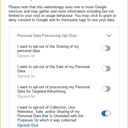
– Χρησιμοποιήστε συσκευές επέκτασης/κάλυψης σήματος
Please note that this website/app uses one or more Google
(powerline adapters, repeaters, extenders), που φέρουν πάντα
services and may gather and store information including but not
limited to your visit or usage behaviour. You may click to grant or
την ένδειξη «CE», στα σημεία που το σήμα είναι αδύναμο.
deny consent to Google and its third-party tags to use your data
for below specified purposes in below Google consent section.
– Αν το router δεν έχει ρύθμιση για αυτόματα βέλτιστη επιλογή
Personal Data Processing Opt Outs
καναλιού, δοκιμάστε να επιλέξετε κανάλι με μικρότερη χρήση.
I want to opt-out of the Sharing of my
personal data.
Opted In
ΕΓΓΡΑΦΗ NEWSLETTER
– Αλλάξτε τους προεπιλεγμένους κωδικούς πρόσβασης του
Ενημερωθείτε πρώτοι για ειδήσεις και θέματα από το χώρο της
I want to opt-out of the Sale of my Personal
Data.
router σας και ορίστε νέο ισχυρό password, για να
Αυτοδιοίκησης, της δημόσιας διοίκησης, της εργασίας, της
Opted In
προστατέψετε το οικιακό σας δίκτυο, σε περίπτωση που
ασφάλισης αλλά και γενικότερης επικαιρότητας από την Ελλάδα
και όλο τον κόσμο!
κάποιος προσπαθήσει να χρησιμοποιήσει τη σύνδεσή σας.
I want to opt-out of processing my Personal
Data for Targeted Advertising.
Opted In
Συμπλήρωσε όνομα
– Αλλάζετε συχνά το password σας.
I want to opt-out of Collection, Use,
– Κάντε επανεκκίνηση από το κουμπί on/off του router σε
Retention, Sale, and/or Sharing of my
Personal Data that Is Unrelated with the
Συμπλήρωσε επώνυμο
τακτά χρονικά διαστήματα.
Purposes for which it was collected.
Opted Out