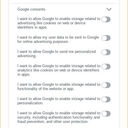
Συμπλήρωσε email
Google consents
I want to allow Google to enable storage related to
advertising like cookies on web or device
identifiers in apps.
I want to allow my user data to be sent to Google
for online advertising purposes.
ΣΥΝΕΧΙΣΤΕ ΣΤΟ WEBSITE
I want to allow Google to send me personalized
advertising.
ΕΓΓΡΑΦΗ
Aftodioikisi News
I want to allow Google to enable storage related to
analytics like cookies on web or device identifiers
Η aftodioikisi.gr είναι η βασική Διαδικτυακή πύλη για τους
in apps.
ΟΤΑ, το Δημόσιο και την Εργασία στην Ελλάδα,
λειτουργώντας από τον Απρίλιο του 2008 ως πηγή έγκυρης
I want to allow Google to enable storage related to
functionality of the website or app.
και συνεχούς ροής ενημέρωσης με ειδήσεις και θέματα από
το χώρο της Αυτοδιοίκησης, της Δημόσιας Διοίκησης, της
I want to allow Google to enable storage related to
personalization.
Εργασίας, της Ασφάλισης αλλά και γενικότερης
Περισσότερα
επικαιρότητας από την Ελλάδα και όλο τον κόσμο. Τον Μάιο
I want to allow Google to enable storage related to
του 2010, μόλις δύο χρόνια μετά την έναρξη της λειτουργίας
security, including authentication functionality and
Tags:
WIFI,
ΔΙΑΔΙΚΤΥΟ,
ΙΝΤΕΡΝΕΤ
fraud prevention, and other user protection.
της τιμήθηκε με το δημοσιογραφικό Βραβείο Μπότση.