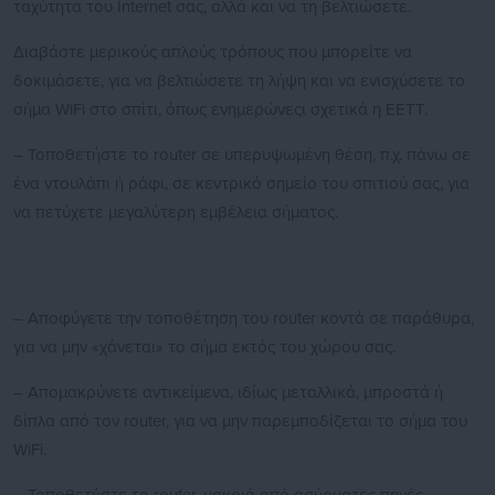
ταχύτητα του Internet σας, αλλά και να τη βελτιώσετε.
Διαβάστε μερικούς απλούς τρόπους που μπορείτε να
δοκιμάσετε, για να βελτιώσετε τη λήψη και να ενισχύσετε το
σήμα WiFi στο σπίτι, όπως ενημερώνεςι σχετικά η ΕΕΤΤ.
– Τοποθετήστε το router σε υπερυψωμένη θέση, π.χ. πάνω σε
ένα ντουλάπι ή ράφι, σε κεντρικό σημείο του σπιτιού σας, για
να πετύχετε μεγαλύτερη εμβέλεια σήματος.
– Αποφύγετε την τοποθέτηση του router κοντά σε παράθυρα,
για να μην «χάνεται» το σήμα εκτός του χώρου σας.
– Απομακρύνετε αντικείμενα, ιδίως μεταλλικά, μπροστά ή
δίπλα από τον router, για να μην παρεμποδίζεται το σήμα του
WiFi.