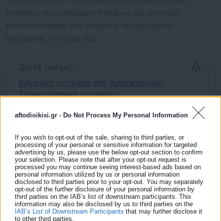
– Τοποθετήστε το router, μακριά από ασύρματες πηγές
εκπομπής, όπως ασύρματα τηλέφωνα και συσκευές
ενδοσυνεννόησης, γιατί ενδέχεται να δημιουργούν
παρεμβολές στο σήμα σας.
Δείτε ακόμη:
Εργατικό ατύχημα στη Δραπετσώνα:
Τραυματίστηκε ναυτικός
Έφυγε από την ζωή ο Βασίλης Καρράς
aftodioikisi.gr -
Do Not Process My Personal Information
If you wish to opt-out of the sale, sharing to third parties, or
processing of your personal or sensitive information for targeted
advertising by us, please use the below opt-out section to confirm
your selection. Please note that after your opt-out request is
processed you may continue seeing interest-based ads based on
personal information utilized by us or personal information
– Εάν το router διαθέτει μία ή περισσότερες κεραίες,
disclosed to third parties prior to your opt-out. You may separately
opt-out of the further disclosure of your personal information by
μετακινήστε τις σε διαφορετικές κατευθύνσεις, στοχεύοντας
third parties on the IAB’s list of downstream participants. This
information may also be disclosed by us to third parties on the
στα σημεία όπου θέλετε να βελτιώσετε το σήμα.
IAB’s List of Downstream Participants
that may further disclose it
to other third parties.