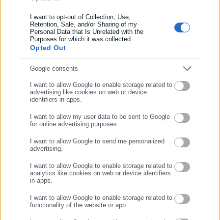
Συμπλήρωσε όνομα
Προβλήματα σε ακτοπλοϊκά δρομολόγια
I want to opt-out of Collection, Use,
Retention, Sale, and/or Sharing of my
Σε απαγόρευση απόπλου προχώρησαν οι αρμόδιες Αρχές
Personal Data that Is Unrelated with the
Συμπλήρωσε επώνυμο
λόγω των θυελλωδών ανέμων που επικρατούν στο Ιόνιο.
Purposes for which it was collected.
Opted Out
Σύμφωνα με το Έκτακτο Δελτίο Θυελλωδών Ανέμων της
Google consents
Εθνικής Μετεωρολογικής Υπηρεσίας , οι καιρικές συνθήκες
Συμπλήρωσε email
δεν επιτρέπουν την ασφαλή εκτέλεση ακτοπλοϊκών
I want to allow Google to enable storage related to
advertising like cookies on web or device
δρομολογίων.
identifiers in apps.
Όπως ανακοίνωσε η Levante Ferries, δεν θα
I want to allow my user data to be sent to Google
for online advertising purposes.
πραγματοποιηθούν τα δρομολόγια:
ΣΥΝΕΧΙΣΤΕ ΣΤΟ WEBSITE
I want to allow Google to send me personalized
advertising.
Από Ζάκυνθο προς Κυλλήνη στις 14:00 και 18:30, από Κυλλήνη
ΕΓΓΡΑΦΗ
προς Ζάκυνθο στις 16:15 και 20:30, από Πόρο προς Κυλλήνη
I want to allow Google to enable storage related to
analytics like cookies on web or device identifiers
στις 15:15 και 19:30, και από Κυλλήνη προς Πόρο στις 17:15 και
in apps.
21:45.
I want to allow Google to enable storage related to
functionality of the website or app.