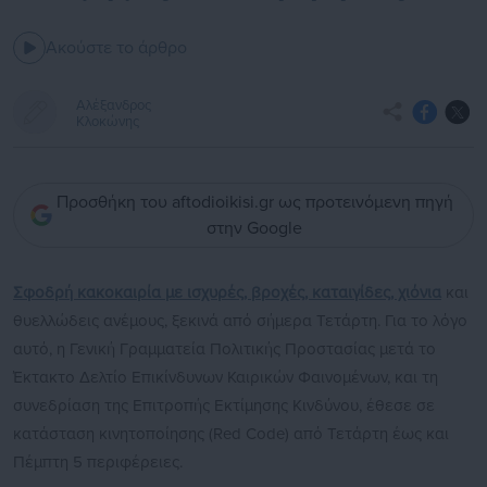
Ακούστε το άρθρο
Αλέξανδρος
Κλοκώνης
Προσθήκη του aftodioikisi.gr ως προτεινόμενη πηγή
στην Google
Σφοδρή κακοκαιρία με ισχυρές, βροχές, καταιγίδες, χιόνια
και
θυελλώδεις ανέμους, ξεκινά από σήμερα Τετάρτη. Για το λόγο
αυτό, η Γενική Γραμματεία Πολιτικής Προστασίας μετά το
Έκτακτο Δελτίο Επικίνδυνων Καιρικών Φαινομένων, και τη
συνεδρίαση της Επιτροπής Εκτίμησης Κινδύνου, έθεσε σε
κατάσταση κινητοποίησης (Red Code) από Τετάρτη έως και
Πέμπτη 5 περιφέρειες.