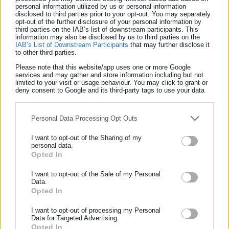
personal information utilized by us or personal information
πυκνές και σε χαμηλά υψόμετρα στη δυτική Θεσσαλία και τη
disclosed to third parties prior to your opt-out. You may separately
δυτική Μακεδονία (κυρίως Τρίκαλα, Καρδίτσα και Ευρυτανία).
opt-out of the further disclosure of your personal information by
third parties on the IAB’s list of downstream participants. This
information may also be disclosed by us to third parties on the
Δείτε ακόμη:
IAB’s List of Downstream Participants
that may further disclose it
to other third parties.
Τσατραφύλλιας: Θα πέσει το νερό ενός μήνα
Please note that this website/app uses one or more Google
την Τετάρτη στην Αττική
services and may gather and store information including but not
limited to your visit or usage behaviour. You may click to grant or
deny consent to Google and its third-party tags to use your data
Μαρουσάκης για κακοκαιρία: «Δεν θα είναι
for below specified purposes in below Google consent section.
ακραίες καταιγίδες, θα είναι πιο ήπιας
έντασης»
Personal Data Processing Opt Outs
I want to opt-out of the Sharing of my
personal data.
Opted In
ΕΓΓΡΑΦΗ NEWSLETTER
I want to opt-out of the Sale of my Personal
Ενημερωθείτε πρώτοι για ειδήσεις και θέματα από το χώρο της
Data.
γ.
Θυελλώδεις
άνεμοι
8 με 9 μποφόρ, θα πνέουν κατά τόπους,
Αυτοδιοίκησης, της δημόσιας διοίκησης, της εργασίας, της
Opted In
μέχρι το μεσημέρι της Τετάρτης στο βόρειο Ιόνιο, και μέχρι το
ασφάλισης αλλά και γενικότερης επικαιρότητας από την Ελλάδα
I want to opt-out of processing my Personal
και όλο τον κόσμο!
πρωί της Πέμπτης στο νότιο και το κεντρικό Αιγαίο.
Data for Targeted Advertising.
Opted In