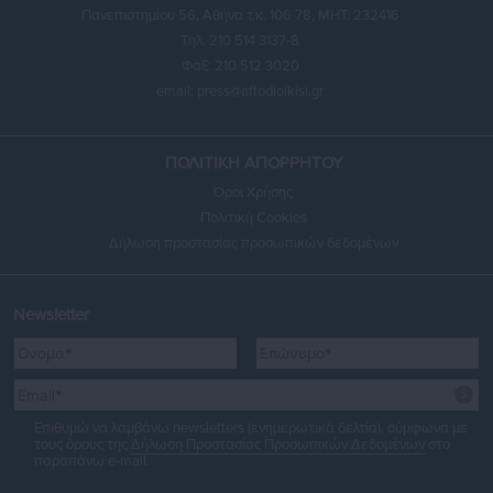
Πανεπιστημίου 56, Αθήνα τ.κ. 106 78, ΜΗΤ: 232416
Τηλ. 210 514 3137-8
Φαξ: 210 512 3020
email:
press@aftodioikisi.gr
ΠΟΛΙΤΙΚΗ ΑΠΟΡΡΗΤΟΥ
Όροι Χρήσης
Πολιτική Cookies
Δήλωση προστασίας προσωπικών δεδομένων
Newsletter
Επιθυμώ να λαμβάνω newsletters (ενημερωτικά δελτία), σύμφωνα με
τους όρους της
Δήλωση Προστασίας Προσωπικών Δεδομένων
στο
παραπάνω e-mail.