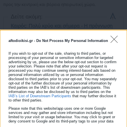
προς την κεντρική και βόρεια ηπειρωτική χώρα.
Δείτε ακόμη:
Καιρός: Πολύ κρύο και σήμερα - Η πρόγνωση
αναλυτικά
aftodioikisi.gr -
Do Not Process My Personal Information
Ο Καιρός σήμερα 14 Ιανουαρίου
If you wish to opt-out of the sale, sharing to third parties, or
processing of your personal or sensitive information for targeted
advertising by us, please use the below opt-out section to confirm
Οι άνεμοι θυελλώδεις στα θαλάσσια τμήματα έως και 9
your selection. Please note that after your opt-out request is
processed you may continue seeing interest-based ads based on
μποφόρ, μέχρι το μεσημέρι οπότε θα αρχίσει να ανεβαίνει ο
personal information utilized by us or personal information
υδράργυρος.
disclosed to third parties prior to your opt-out. You may separately
opt-out of the further disclosure of your personal information by
third parties on the IAB’s list of downstream participants. This
information may also be disclosed by us to third parties on the
Στην
Αττική
, πολύ καλές οι καιρικές συνθήκες με ηλιακή
IAB’s List of Downstream Participants
that may further disclose it
to other third parties.
ακτινοβολία. Οι άνεμοι θα αρχίσουν σιγά σιγά να υποχωρούν
και η θερμοκρασία θα φθάσει έως και 13 βαθμούς Κελσίου.
Please note that this website/app uses one or more Google
services and may gather and store information including but not
limited to your visit or usage behaviour. You may click to grant or
deny consent to Google and its third-party tags to use your data
for below specified purposes in below Google consent section.