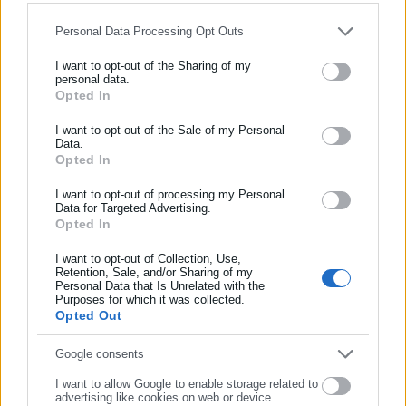
Στη
Θεσσαλονίκη
, το κρύο θα είναι τσουχτερό. Η μέγιστη
Personal Data Processing Opt Outs
θερμοκρασία που θα φθάσει ο υδράργυρος θα είναι οι 8
I want to opt-out of the Sharing of my
βαθμοί Κελσίου.
personal data.
Opted In
ΕΓΓΡΑΦΗ NEWSLETTER
Έρχεται νέο κύμα κακοκαιρίας
Ενημερωθείτε πρώτοι για ειδήσεις και θέματα από το χώρο της
I want to opt-out of the Sale of my Personal
Data.
Αυτοδιοίκησης, της δημόσιας διοίκησης, της εργασίας, της
Το
Σάββατο
, έρχεται ένα νέο κύμα κακοκαιρίας από την
Opted In
ασφάλισης αλλά και γενικότερης επικαιρότητας από την Ελλάδα
περιοχή της Μαύρης Θάλασσας και της Ουκρανίας. Μια ψυχρή,
και όλο τον κόσμο!
I want to opt-out of processing my Personal
πολική αέρια μάζα θα κινηθεί αντίθετα από τη συνηθισμένη
Data for Targeted Advertising.
Opted In
Συμπλήρωσε όνομα
ροή.
I want to opt-out of Collection, Use,
Την
Κυριακή
θα δούμε βροχές και πτώση της θερμοκρασίας,
Retention, Sale, and/or Sharing of my
Personal Data that Is Unrelated with the
ενώ από την αρχή της άλλης εβδομάδας ο καιρός χειμωνιάζει
Συμπλήρωσε επώνυμο
Purposes for which it was collected.
ξανά, με χαμηλές θερμοκρασίες, βροχές και χιόνια στα ορεινά
Opted Out
με έμφαση στα ανατολικά και βόρεια τμήματα.
Συμπλήρωσε email
Google consents
I want to allow Google to enable storage related to
advertising like cookies on web or device