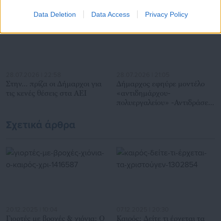
Data Deletion
Data Access
Privacy Policy
28.07.2026 | 22:58
28.07.2026 | 21:05
Στην… πρίζα οι Δήμαρχοι για
Δήμαρχος εφηύρε μοντέλο
τις κενές θέσεις στα ΑΕΙ
«αντιδημάρχου-
πολυεργαλείου» -Αντιδράσεις
εργαζομένων (έγγραφο)
Σχετικά άρθρα
20.12.2025 | 10:04
07.12.2025 | 20:30
Γιορτές με βροχές & χιόνια: Ο
Καιρός: Δείτε τι έρχεται τα