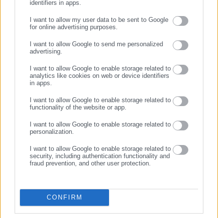
identifiers in apps.
I want to allow my user data to be sent to Google
for online advertising purposes.
ΣΥΝΕΧΙΣΤΕ ΣΤΟ WEBSITE
I want to allow Google to send me personalized
advertising.
ΕΓΓΡΑΦΗ
I want to allow Google to enable storage related to
analytics like cookies on web or device identifiers
in apps.
I want to allow Google to enable storage related to
Tags:
functionality of the website or app.
proteinomena,
ΒΡΟΧΕΣ,
ΚΑΙΡΟΣ,
ΝΕΟ ΚΥΜΑ ΚΑΚΟΚΑΙΡΙΑΣ,
ΟΡΕΙΝΑ,
ΧΙΟΝΙΑ
I want to allow Google to enable storage related to
personalization.
I want to allow Google to enable storage related to
Τελευταία νέα
Δημοφιλή
security, including authentication functionality and
fraud prevention, and other user protection.
Όλα τα νέα
CONFIRM
Προτεινόμενα άρθρα