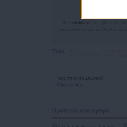
Η aftodioikisi.gr είναι η βασική Δι
λειτουργώντας από τον Απρίλιο του 2
θέματα από το χώρο της Αυτοδιοίκησ
γενικότερης επικαιρότητας από την Ε
την έναρξη της λειτουργίας της τι
Tags:
dept-C,
ΒΟΥΛΗ,
ΓΡΑΦΕΙΟΚΡΑΤΙ
κόμβο αμφίδρομης επικοινωνίας μεταξ
ΗΛΕΚΤΡΟΝΙΚΗ ΥΠΟΓΡΑΦΗ,
ΗΛΕ
τους πολίτες και τους εργαζόμε
διαδραστικής ενημέρωσης και επικοι
εκατοντάδες χιλιάδες επισκέψεις από
Τελευταία νέα
Δημοφιλή
της Αυτοδιοίκησης, επιχειρηματίε
Όλα τα νέα
ασφαλιστικά αλλ
Προτεινόμενα άρθρα