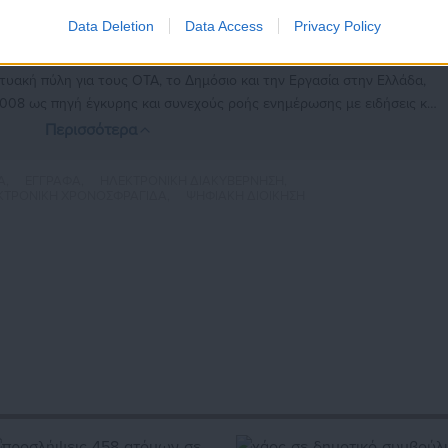
Data Deletion
Data Access
Privacy Policy
Aftodioikisi News
αδικτυακή πύλη για τους ΟΤΑ, το Δημόσιο και την Εργασία στην Ελλάδα,
008 ως πηγή έγκυρης και συνεχούς ροής ενημέρωσης με ειδήσεις και
ης, της Δημόσιας Διοίκησης, της Εργασίας, της Ασφάλισης αλλά και
Περισσότερα
λλάδα και όλο τον κόσμο. Τον Μάιο του 2010, μόλις δύο χρόνια μετά
μήθηκε με το δημοσιογραφικό Βραβείο Μπότση. Παράλληλα, αποτελεί
Α,
ΕΓΓΡΑΦΑ,
ΗΛΕΚΤΡΟΝΙΚΗ ΔΙΑΚΥΒΕΡΝΗΣΗ,
ύ πολιτικών, αιρετών της Αυτοδιοίκησης αλλά και επιχειρηματιών με
ΚΤΡΟΝΙΚΗ ΧΡΟΝΟΣΦΡΑΓΙΔΑ,
ΨΗΦΙΑΚΗ ΔΙΟΙΚΗΣΗ
νους στο δημόσιο και ιδιωτικό τομέα, ενώ λειτουργεί ως δίαυλος
νωνίας μεταξύ της Περιφέρειας και του Κέντρου. Καθημερινά δέχεται
 εργαζόμενους στο δημόσιο και ιδιωτικό τομέα, πολιτικούς, αιρετούς
ς και, κυρίως, πολίτες που ενδιαφέρονται για τοπικά, εργασιακά,
ά και για γενικότερα θέματα της επικαιρότητας.