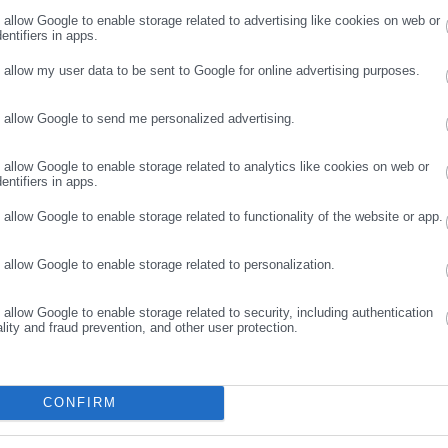
ρωσε email
o allow Google to enable storage related to advertising like cookies on web or
 συσκευές
entifiers in apps.
 προχωρήσει, όμως, και στη δημιουργία Θυρίδας Βουλευτών όπου θ
o allow my user data to be sent to Google for online advertising purposes.
ορούν κάθε έναν από τους 300 της Βουλής. Το σύστημα θα
 για την παράδοση των εγγράφων αλλά και για τις εσωτερικές
o allow Google to send me personalized advertising.
ΣΥΝΕΧΙΣΤΕ ΣΤΟ WEBSITE
ΕΓΓΡΑΦΗ
οπές, ψηφοφορίες) καταργώντας τις επιστολές σε έγχαρτη μορφή
o allow Google to enable storage related to analytics like cookies on web or
ει στους βουλευτές και ειδική εφαρμογή, συμβατή με το σύστημα
entifiers in apps.
apyros», για να μπορούν να εκτελούν βασικές ηλεκτρονικές
o allow Google to enable storage related to functionality of the website or app.
αφα μέσω του κινητού τηλεφώνου τους (πχ να υπογράφουν ψηφιακά
o allow Google to enable storage related to personalization.
o allow Google to enable storage related to security, including authentication
ality and fraud prevention, and other user protection.
CONFIRM