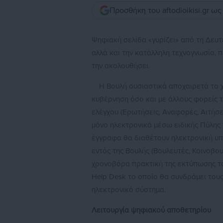
Προσθήκη του aftodioikisi.gr ω
Ψηφιακή σελίδα «γυρίζει» από τη Δευτ
αλλά και την κατάλληλη τεχνογνωσία, 
την ακολουθήσει.
Η Βουλή ουσιαστικά αποχαιρετά το 
κυβέρνηση όσο και με άλλους φορείς 
ελέγχου (Ερωτήσεις, Αναφορές, Αιτήσ
μόνο ηλεκτρονικά μέσω ειδικής Πύλης 
έγγραφα θα διαθέτουν ηλεκτρονική υπ
εντός της Βουλής (Βουλευτές, Κοινοβο
χρονοβόρα πρακτική της εκτύπωσης τόν
Help Desk το οποίο θα συνδράμει τους
ηλεκτρονικό σύστημα.
Λειτουργία ψηφιακού αποθετηρίου