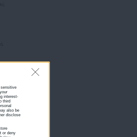
λή
ά.
 sensitive
 your
g interest-
 third
ersonal
 may also be
her disclose
tore
nt or deny