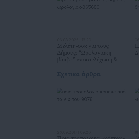
06.08.2026 | 16:29
06
Μελέτη-σοκ για τους
Π
Δήμους: “Ωρολογιακή
Δ
βόμβα” υποστελέχωση &
χρηματοδοτικό έλλειμμα
Σχετικά άρθρα
20.09.2017 | 09:26
18
Ποια τροπολογία «κόπηκε»
Α