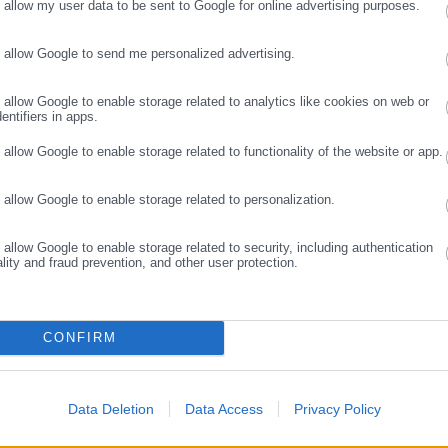
o allow my user data to be sent to Google for online advertising purposes.
λο το φάσμα των ΜΜΕ (μεταξύ άλλων, Αθηνόραμα, ραδιόφωνο και
Περισσότερα
4, Flash 96, Βήμα, Καθημερινή, Μεσημβρινή, Αδέσμευτος Τύπος, City
o allow Google to send me personalized advertising.
και στη συνέχεια ως πολιτικός-κοινοβουλευτικός συντάκτης. Το 2008
ΣΥΝΕΧΙΣΤΕ ΣΤΟ WEBSITE
ΕΓΓΡΑΦΗ
ΟΣ,
ΕΘΕΛΟΝΤΗΣ,
ΛΙΒΑΝΙΟΣ
, την οποία και διευθύνει μέχρι σήμερα. Στο πλαίσιο αυτό συνεργάστηκε
νώ από το 2018 έως το 2019 παρουσίαζε στον ρ/σ «Αθήνα 984» την
o allow Google to enable storage related to analytics like cookies on web or
entifiers in apps.
ς του όταν δεν διαβάζει, δεν ταξιδεύει και δεν συναναστρέφεται με
τορίες παίζοντας με τις λέξεις. Απόρροια αυτής της ενασχόλησής του
o allow Google to enable storage related to functionality of the website or app.
σεις «Φαρφουλάς» της συλλογής διηγημάτων «Ιστορίες με κακό τέλος».
ttps://www.facebook.com/vouzasc
o allow Google to enable storage related to personalization.
o allow Google to enable storage related to security, including authentication
ality and fraud prevention, and other user protection.
CONFIRM
Data Deletion
Data Access
Privacy Policy
.08.2026 | 21:22
07.08.2026 | 20:24