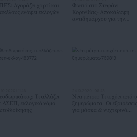
ΠΕΣ: Αγοράζει χαρτί και
Φωτιά στο Στεφάνι
ακέλους ενόψει εκλογών
Κορινθίας- Αποκάλυψη
αντιδημάρχου για την
προέλευσή της
.10.2020 | 11:46
24.10.2020 | 08:43
εοδωρικάκος: Τι αλλάζει
Νέα μέτρα: Τι ισχύει από τ
ε ΑΣΕΠ, εκλογικό νόμο
ξημερώματα -Οι εξαιρέσει
υτοδιοίκησης
για μάσκα & νυχτερινό
lockdown