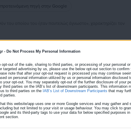
ς προτεινόμενη πηγή στην Google
θόν του οποίου του ήταν παντελώς άγνωστο», χαρακτηρίζει τον
οσίευμα της «Εφημερίδας των Συντακτών”
και τη σχετική
δήλωση
,
ο υφυπουργός Εσωτερικών απάντησε σήμερα στην ανακοίνωση
gr -
Do Not Process My Personal Information
o opt-out of the sale, sharing to third parties, or processing of your personal or
or targeted advertising by us, please use the below opt-out section to confirm
ο οποίο αναφέρεται δημοσίευμα εφημερίδας, ήταν ένας από τους
ease note that after your opt-out request is processed you may continue seein
αφείο του υφυπουργού Eσωτερικών. Το παρελθόν του ήταν
ed on personal information utilized by us or personal information disclosed to
 to your opt-out. You may separately opt-out of the further disclosure of your p
 και στο υπόλοιπο πολιτικό γραφείο. Δεν διορίστηκε σε καμία
y third parties on the IAB’s list of downstream participants. This information
us to third parties on the
IAB’s List of Downstream Participants
that may furt
ί να διαπιστώσει, και δεν είχε λάβει καμία οικονομική απολαβή
rd parties.
Στις 9 Οκτωβρίου -αρκετές ημέρες δηλαδή πριν από το δημοσίευμ
that this website/app uses one or more Google services and may gather and s
αφείου του υφυπουργού σχετικές πληροφορίες, απομακρύνθηκε
ncluding but not limited to your visit or usage behaviour. You may click to gra
ogle and its third-party tags to use your data for below specified purposes in
ε κάθε επικοινωνία μαζί του. Σε τρεις συνέχειες η εφημερίδα
nt section.
ός που υποτίθεται ότι ανακάλυψε, δεν είναι τίποτα παραπάνω από