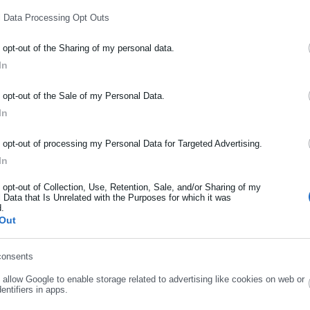
l Data Processing Opt Outs
o opt-out of the Sharing of my personal data.
In
εκτός πολλών άλλων, είναι γιατί τα παραπάνω δεν ειπώθηκαν από
ΡΑΦΗ NEWSLETTER
ιάστηκε να περάσουν τέσσερα 24ωρα, ώστε να απαντήσει.΄
o opt-out of the Sale of my Personal Data.
ωθείτε πρώτοι για ειδήσεις και θέματα από το χώρο της Αυτοδιο
In
μόσιας διοίκησης, της εργασίας, της ασφάλισης αλλά και γενικότερ
ρότητας από την Ελλάδα και όλο τον κόσμο!
o opt-out of processing my Personal Data for Targeted Advertising.
In
ήρωσε όνομα
o opt-out of Collection, Use, Retention, Sale, and/or Sharing of my
 Data that Is Unrelated with the Purposes for which it was
d.
ήρωσε επώνυμο
Out
consents
Χρίστος Βούζας
ρωσε email
o allow Google to enable storage related to advertising like cookies on web or
ήνα. Αποφοίτησε από την ΑΣΟΕΕ (τώρα Οικονομικό Πανεπιστήμιο) και
entifiers in apps.
πουδές του αποφάσισε να ασχοληθεί με την εξοικονόμηση λέξεων.