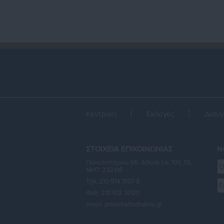
Κεντρική
Εκλογές
Διαύγ
ΣΤΟΙΧΕΙΑ ΕΠΙΚΟΙΝΩΝΙΑΣ
Ne
Πανεπιστημίου 56, Αθήνα τ.κ. 106 78,
ΜΗΤ: 232416
Τηλ. 210 514 3137-8
Φαξ: 210 512 3020
email:
press@aftodioikisi.gr