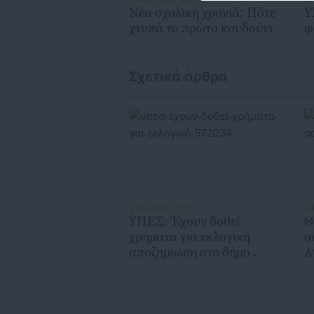
Νέα σχολική χρονιά: Πότε
Υ
χτυπά το πρώτο κουδούνι
φ
Σχετικά άρθρα
21.11.2019 | 07:15
24
ΥΠΕΣ: Έχουν δοθεί
Θ
χρήματα για εκλογική
σ
αποζημίωση στο δήμο
Α
Ρόδου (απόφαση)