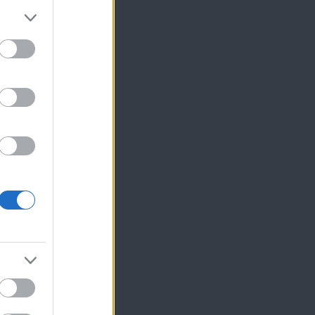
ίκησης,
ης