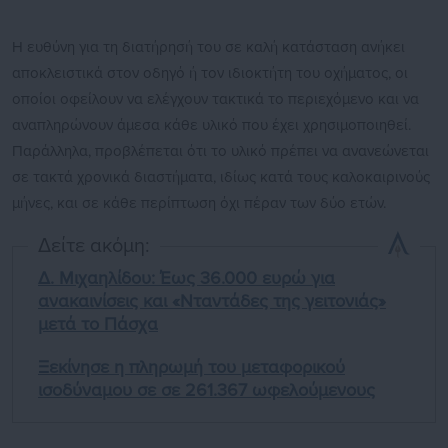
Η ευθύνη για τη διατήρησή του σε καλή κατάσταση ανήκει
αποκλειστικά στον οδηγό ή τον ιδιοκτήτη του οχήματος, οι
οποίοι οφείλουν να ελέγχουν τακτικά το περιεχόμενο και να
αναπληρώνουν άμεσα κάθε υλικό που έχει χρησιμοποιηθεί.
Παράλληλα, προβλέπεται ότι το υλικό πρέπει να ανανεώνεται
σε τακτά χρονικά διαστήματα, ιδίως κατά τους καλοκαιρινούς
μήνες, και σε κάθε περίπτωση όχι πέραν των δύο ετών.
Δείτε ακόμη:
Δ. Μιχαηλίδου: Έως 36.000 ευρώ για
ανακαινίσεις και «Νταντάδες της γειτονιάς»
μετά το Πάσχα
Ξεκίνησε η πληρωμή του μεταφορικού
ισοδύναμου σε σε 261.367 ωφελούμενους