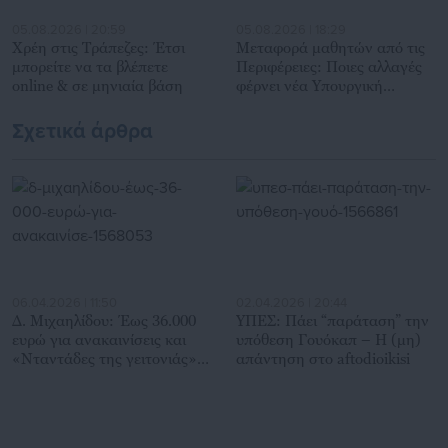
05.08.2026 | 20:59
05.08.2026 | 18:29
Χρέη στις Τράπεζες: Έτσι
Mεταφορά μαθητών από τις
μπορείτε να τα βλέπετε
Περιφέρειες: Ποιες αλλαγές
online & σε μηνιαία βάση
φέρνει νέα Υπουργική
Απόφαση (ΦΕΚ)
Σχετικά άρθρα
06.04.2026 | 11:50
02.04.2026 | 20:44
Δ. Μιχαηλίδου: Έως 36.000
ΥΠΕΣ: Πάει “παράταση” την
ευρώ για ανακαινίσεις και
υπόθεση Γουόκαπ – Η (μη)
«Νταντάδες της γειτονιάς»
απάντηση στο aftodioikisi
μετά το Πάσχα