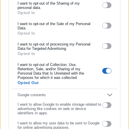
I want to opt-out of the Sharing of my
personal data.
Opted In
ΕΓΓΡΑΦΗ NEWSLETTER
Ενημερωθείτε πρώτοι για ειδήσεις και θέματα από το χώρο της
I want to opt-out of the Sale of my Personal
Data.
Αυτοδιοίκησης, της δημόσιας διοίκησης, της εργασίας, της
Opted In
ασφάλισης αλλά και γενικότερης επικαιρότητας από την Ελλάδα
και όλο τον κόσμο!
I want to opt-out of processing my Personal
View Fullscreen
Data for Targeted Advertising.
Opted In
Συμπλήρωσε όνομα
I want to opt-out of Collection, Use,
Retention, Sale, and/or Sharing of my
Personal Data that Is Unrelated with the
Συμπλήρωσε επώνυμο
Purposes for which it was collected.
Opted Out
Συμπλήρωσε email
Google consents
I want to allow Google to enable storage related to
advertising like cookies on web or device
identifiers in apps.
I want to allow my user data to be sent to Google
for online advertising purposes.