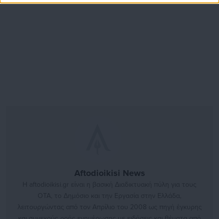
Aftodioikisi News
Η aftodioikisi.gr είναι η βασική Διαδικτυακή πύλη για τους
ΟΤΑ, το Δημόσιο και την Εργασία στην Ελλάδα,
λειτουργώντας από τον Απρίλιο του 2008 ως πηγή έγκυρης
και συνεχούς ροής ενημέρωσης με ειδήσεις και θέματα από