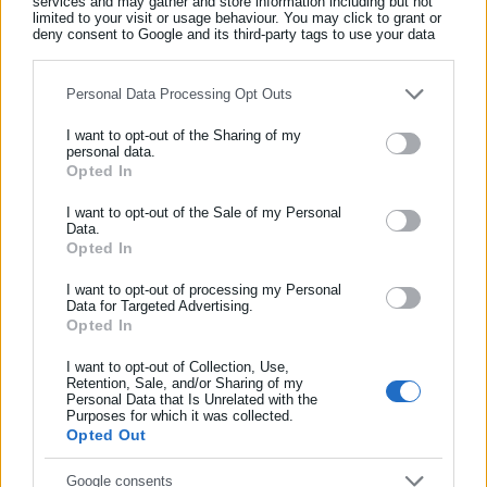
services and may gather and store information including but not
τους Σπουδαστές, να μην πεθαίνουν το χειμώνα από το
limited to your visit or usage behaviour. You may click to grant or
deny consent to Google and its third-party tags to use your data
κρύο και μάλιστα σε μια περιοχή κάτω από το βουνό».
for below specified purposes in below Google consent section.
«Στις περισσότερες ειδικότητες, σε περίπτωση που
Personal Data Processing Opt Outs
υπάρχει εργαστηριακός εξοπλισμός, είναι στην
καλύτερη απαρχαιωμένος. Σε πολλές περιπτώσεις
I want to opt-out of the Sharing of my
αναγκάζονται οι ίδιοι οι καθηγητές να παρέχουν δικό
personal data.
Opted In
ΕΓΓΡΑΦΗ NEWSLETTER
τους εξοπλισμό ή να αγοράζουν με δικά τους έξοδα τα
αναλώσιμα για να καλύψουν τις ανάγκες μαθημάτων».
Ενημερωθείτε πρώτοι για ειδήσεις και θέματα από το χώρο της
I want to opt-out of the Sale of my Personal
Data.
Αυτοδιοίκησης, της δημόσιας διοίκησης, της εργασίας, της
Ο Σύλλογος υπογραμμίζει ότι όλα αυτά συμβαίνουν ενώ «η
Opted In
ασφάλισης αλλά και γενικότερης επικαιρότητας από την Ελλάδα
κυβέρνηση και το Υπουργείο σπαταλά δισεκατομμύρια για
και όλο τον κόσμο!
I want to opt-out of processing my Personal
επενδυτικούς σκοπούς άσχετους με το λαό, για
Data for Targeted Advertising.
Opted In
Συμπλήρωσε όνομα
φοροαπαλλαγές στους εφοπλιστές και τους βιομήχανους και
για πολεμικούς εξοπλισμούς».
I want to opt-out of Collection, Use,
Retention, Sale, and/or Sharing of my
Personal Data that Is Unrelated with the
Συμπλήρωσε επώνυμο
Purposes for which it was collected.
Opted Out
Με βάση τα παραπάνω, οι σπουδαστές διεκδικούν:
Συμπλήρωσε email
Google consents