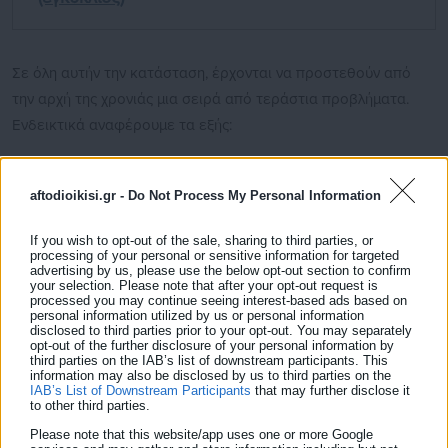
Σε όλη αυτήν την κατάσταση, έρχονται να προστεθούν από
την αρχή της χρονιάς μια σειρά από τεράστια προβλήματα.
Ενδεικτικά αναφέρουμε τα εξής:
«Η χρονιά ξεκίνησε με τεράστιες ελλείψεις σε
προσωπικό, με αποτέλεσμα το πρόγραμμα μαθημάτων
aftodioikisi.gr -
Do Not Process My Personal Information
να ολοκληρωθεί και η τοποθέτηση καθηγητών να γίνει,
μόλις πριν τα Χριστούγεννα».
If you wish to opt-out of the sale, sharing to third parties, or
processing of your personal or sensitive information for targeted
«Στη σχολή υπάρχουν αίθουσες ακατάλληλες για
advertising by us, please use the below opt-out section to confirm
your selection. Please note that after your opt-out request is
μάθημα, με ταβάνια που στάζουν, καθώς και δεν
processed you may continue seeing interest-based ads based on
επαρκούν καν σε αριθμό για να στεγάσουν όλες τις
personal information utilized by us or personal information
disclosed to third parties prior to your opt-out. You may separately
ειδικότητες. Η ίδια κακή κατάσταση ισχύει και για τους
opt-out of the further disclosure of your personal information by
υπόλοιπους χώρους της σχολής, όπως π.χ. στις
third parties on the IAB’s list of downstream participants. This
information may also be disclosed by us to third parties on the
τουαλέτες».
IAB’s List of Downstream Participants
that may further disclose it
to other third parties.
«Η θέρμανση (καθώς και η ψύξη το καλοκαίρι) είναι
Please note that this website/app uses one or more Google
έννοιες ανύπαρκτες, καθώς θεωρείται πολυτέλεια για