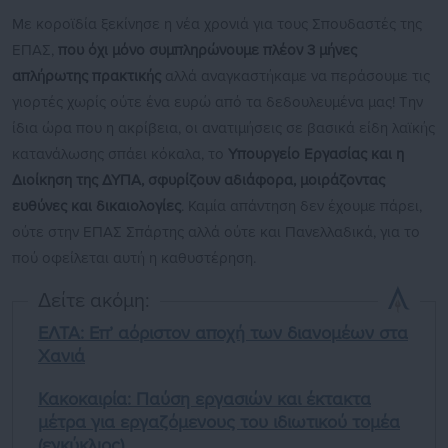
Με κοροϊδία ξεκίνησε η νέα χρονιά για τους Σπουδαστές της
ΕΠΑΣ,
που όχι μόνο συμπληρώνουμε πλέον 3 μήνες
απλήρωτης πρακτικής
αλλά αναγκαστήκαμε να περάσουμε τις
γιορτές χωρίς ούτε ένα ευρώ από τα δεδουλευμένα μας! Την
ίδια ώρα που η ακρίβεια, οι ανατιμήσεις σε βασικά είδη λαϊκής
κατανάλωσης σπάει κόκαλα, το
Υπουργείο Εργασίας και η
Διοίκηση της ΔΥΠΑ, σφυρίζουν αδιάφορα, μοιράζοντας
ευθύνες και δικαιολογίες
. Καμία απάντηση δεν έχουμε πάρει,
ούτε στην ΕΠΑΣ Σπάρτης αλλά ούτε και Πανελλαδικά, για το
πού οφείλεται αυτή η καθυστέρηση.
Δείτε ακόμη:
ΕΛΤΑ: Επ’ αόριστον αποχή των διανομέων στα
Χανιά
Κακοκαιρία: Παύση εργασιών και έκτακτα
μέτρα για εργαζόμενους του ιδιωτικού τομέα
(εγκύκλιος)