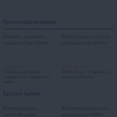
διαδραστικής ενημέρωσης και επικοινωνίας μεταξύ της
Περιφέρειας και του Κέντρου. Καθημερινά δέχεται
εκατοντάδες χιλιάδες επισκέψεις από εργαζόμενους στο
δημόσιο και ιδιωτικό τομέα, πολιτικούς, αιρετούς της
Προτεινόμενα άρθρα
Αυτοδιοίκησης, επιχειρηματίες και, κυρίως, πολίτες που
ενδιαφέρονται για τοπικά, εργασιακά, ασφαλιστικά αλλά και
για γενικότερα θέματα της επικαιρότητας.
27.07.2026 | 11:29
27.07.2026 | 08:00
Χιλιάδες προσλήψεις
Πόθεν Έσχες: Τι δηλώνει ο
«τρέχουν» σε Δημόσιο και
Δήμαρχος Σικίνου
φορείς
Σχετικά άρθρα