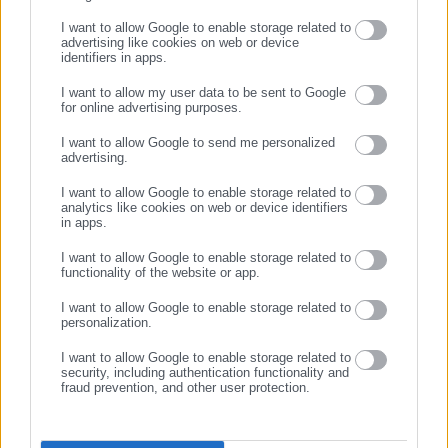
«Άμεση καταβολή του συνόλου των δεδουλευμένων σε
I want to allow Google to enable storage related to
advertising like cookies on web or device
όλους τους Σπουδαστές!»
identifiers in apps.
«Οι μισθοί να καταβάλλονται κάθε 1η του μηνός και να
I want to allow my user data to be sent to Google
μην υφίστανται μείωση σε σχέση με τον βασικό».
for online advertising purposes.
ΣΥΝΕΧΙΣΤΕ ΣΤΟ WEBSITE
«Να δοθεί άμεσα το επίδομα σίτισης – στέγασης».
I want to allow Google to send me personalized
«Σύγχρονα εργαστήρια, εγκαταστάσεις και προσωπικό
advertising.
ΕΓΓΡΑΦΗ
καθαριότητας».
I want to allow Google to enable storage related to
analytics like cookies on web or device identifiers
«Εγκατάσταση κλιματισμού στις αίθουσες!»
in apps.
Στην ανακοίνωση επισημαίνεται ότι οι σπουδαστές
I want to allow Google to enable storage related to
functionality of the website or app.
συμμετέχουν σε πανελλαδικές κινητοποιήσεις των σχολών
ΕΠΑΣ, διεκδικώντας λύσεις για τα κοινά προβλήματα και
I want to allow Google to enable storage related to
personalization.
βελτίωση των συνθηκών πρακτικής και σπουδών.
I want to allow Google to enable storage related to
security, including authentication functionality and
fraud prevention, and other user protection.