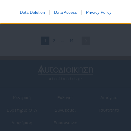
Πάνω από 100.000 οι
Απλήρωτοι για άλλο ένα
απλήρωτοι λογαριασμοί
δίμηνο εργαζόμενοι σε ΜΚΟ
Data Deletion
Data Access
Privacy Policy
ρεύματος
1
2
…
14
Κεντρική
Εκλογές
Διαύγεια
Ευρετήριο ΟΤΑ
Σύνδεσμοι
Ταυτότητα
Διαφήμιση
Επικοινωνία