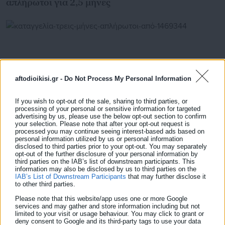
απλήρωτοι για 2,5 μήνες
aftodioikisi.gr -
Do Not Process My Personal Information
If you wish to opt-out of the sale, sharing to third parties, or
processing of your personal or sensitive information for targeted
advertising by us, please use the below opt-out section to confirm
your selection. Please note that after your opt-out request is
processed you may continue seeing interest-based ads based on
personal information utilized by us or personal information
disclosed to third parties prior to your opt-out. You may separately
20.01.2026 | 18:06
opt-out of the further disclosure of your personal information by
Καταγγελία: Τρεις μήνες απλήρωτοι από τη ΔΥΠΑ
third parties on the IAB’s list of downstream participants. This
information may also be disclosed by us to third parties on the
IAB’s List of Downstream Participants
that may further disclose it
to other third parties.
Τελευταία νέα
Δημοφιλή
Please note that this website/app uses one or more Google
services and may gather and store information including but not
Όλα τα νέα
limited to your visit or usage behaviour. You may click to grant or
deny consent to Google and its third-party tags to use your data