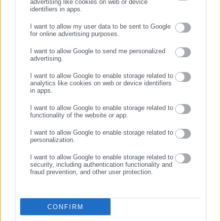
advertising like cookies on web or device
26.02.2025 | 22:45
17.02.2025 | 16:29
identifiers in apps.
ΛΑ.ΣΥ Θεσσαλίας: Κούφια η
ΓΣΕΕ: 5 μήνες απλήρωτοι
υπόσχεση του περιφερειάρχη
εργαζόμενοι σε εταιρεία
I want to allow my user data to be sent to Google
για τους απλήρωτους
Security -Να καταγγείλει το
for online advertising purposes.
καλλιτέχνες
Δημόσιο την σύμβαση
ΣΥΝΕΧΙΣΤΕ ΣΤΟ WEBSITE
I want to allow Google to send me personalized
advertising.
ΕΓΓΡΑΦΗ
I want to allow Google to enable storage related to
analytics like cookies on web or device identifiers
in apps.
I want to allow Google to enable storage related to
19.11.2024 | 04:58
15.10.2024 | 06:37
functionality of the website or app.
Κίνδυνος να μείνουν
Απλήρωτοι συμβασιούχοι:
απλήρωτοι υπάλληλοι
Στη Βουλή το θέμα
I want to allow Google to enable storage related to
Περιφερειών
personalization.
I want to allow Google to enable storage related to
security, including authentication functionality and
fraud prevention, and other user protection.
CONFIRM
09.10.2024 | 12:38
15.07.2024 | 16:22