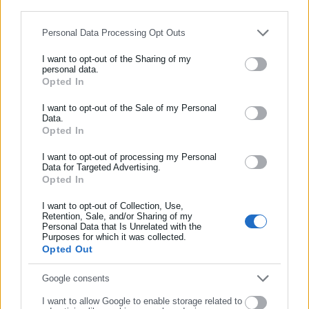
for below specified purposes in below Google consent section.
Personal Data Processing Opt Outs
Περισσότερα άρθρα
I want to opt-out of the Sharing of my
personal data.
Opted In
ΕΓΓΡΑΦΗ NEWSLETTER
Ενημερωθείτε πρώτοι για ειδήσεις και θέματα από το χώρο της
I want to opt-out of the Sale of my Personal
Data.
Αυτοδιοίκησης, της δημόσιας διοίκησης, της εργασίας, της
Opted In
ασφάλισης αλλά και γενικότερης επικαιρότητας από την Ελλάδα
και όλο τον κόσμο!
I want to opt-out of processing my Personal
14.01.2026 | 08:29
13.11.2025 | 09:16
Data for Targeted Advertising.
Δήμος άφησε απλήρωτους
Καταγγελία: Ξενοδοχείο
Opted In
Συμπλήρωσε όνομα
συμβασιούχους και δεν
άφησε μουσικούς
κατέβαλε τις υπερωρίες
απλήρωτους
I want to opt-out of Collection, Use,
μόνιμων υπαλλήλων
Retention, Sale, and/or Sharing of my
Personal Data that Is Unrelated with the
Συμπλήρωσε επώνυμο
Purposes for which it was collected.
Opted Out
Συμπλήρωσε email
Google consents
I want to allow Google to enable storage related to