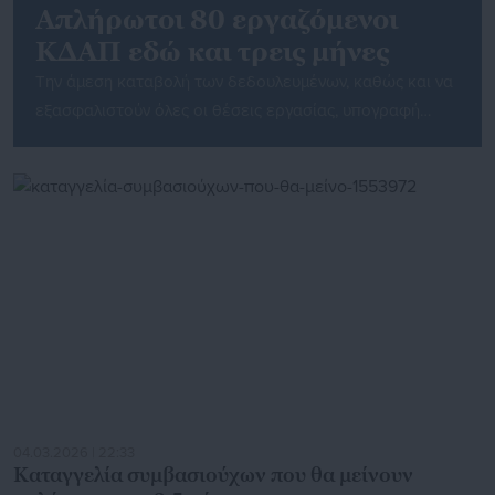
Απλήρωτοι 80 εργαζόμενοι
ΚΔΑΠ εδώ και τρεις μήνες
Την άμεση καταβολή των δεδουλευμένων, καθώς και να
εξασφαλιστούν όλες οι θέσεις εργασίας, υπογραφή
συμβάσεων με πλήρη ασφαλιστικά δικαιώματα, απαιτεί
το Σωματείο Ιδιωτικών Εκπαιδευτικών Αχαΐας, για τους
80 απλήρωτους εδώ και τρεις μήνες εργαζόμενους, του
ιδιωτικού ΚΔΑΠ «Ρόδα» στην Δυτική Αχαΐα. Με την
εργοδοσία να επικαλείται ότι δεν έχει εισπράξει τα
χρήματα των voucher του […]
04.03.2026 | 22:33
Καταγγελία συμβασιούχων που θα μείνουν