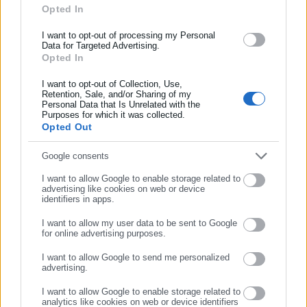
Αυτοδιοίκησης, της δημόσιας διοίκησης, της εργασίας, της
Opted In
ασφάλισης αλλά και γενικότερης επικαιρότητας από την Ελλάδα
και όλο τον κόσμο!
I want to opt-out of processing my Personal
Data for Targeted Advertising.
Opted In
Συμπλήρωσε όνομα
I want to opt-out of Collection, Use,
Retention, Sale, and/or Sharing of my
Personal Data that Is Unrelated with the
Συμπλήρωσε επώνυμο
Aftodioikisi News
Purposes for which it was collected.
Opted Out
Η aftodioikisi.gr είναι η βασική Διαδικτυακή πύλη για τους
ΟΤΑ, το Δημόσιο και την Εργασία στην Ελλάδα,
Συμπλήρωσε email
Google consents
λειτουργώντας από τον Απρίλιο του 2008 ως πηγή έγκυρης
και συνεχούς ροής ενημέρωσης με ειδήσεις και θέματα από
I want to allow Google to enable storage related to
advertising like cookies on web or device
το χώρο της Αυτοδιοίκησης, της Δημόσιας Διοίκησης, της
identifiers in apps.
Εργασίας, της Ασφάλισης αλλά και γενικότερης
Περισσότερα
I want to allow my user data to be sent to Google
επικαιρότητας από την Ελλάδα και όλο τον κόσμο. Τον Μάιο
for online advertising purposes.
του 2010, μόλις δύο χρόνια μετά την έναρξη της λειτουργίας
ΣΥΝΕΧΙΣΤΕ ΣΤΟ WEBSITE
Tags:
ΔΥΤΙΚΗ ΜΑΚΕΔΟΝΙΑ,
ΕΠΙΧΕΙΡΗΣΕΙΣ,
ΤΕΛΟΣ
της τιμήθηκε με το δημοσιογραφικό Βραβείο Μπότση.
I want to allow Google to send me personalized
advertising.
Παράλληλα, αποτελεί κόμβο αμφίδρομης επικοινωνίας
ΕΓΓΡΑΦΗ
μεταξύ πολιτικών, αιρετών της Αυτοδιοίκησης αλλά και
I want to allow Google to enable storage related to
Τελευταία νέα
Δημοφιλή
analytics like cookies on web or device identifiers
επιχειρηματιών με τους πολίτες και τους εργαζόμενους στο