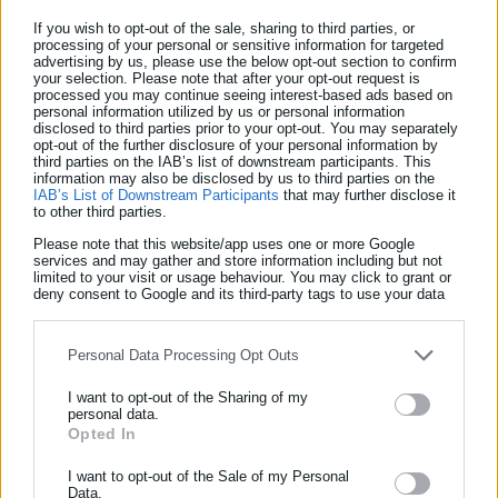
μετασχηματιζόμενους τομείς (ενδεικτικά: δραστηριότητες
If you wish to opt-out of the sale, sharing to third parties, or
διανομής και εμπορίας ηλεκτρικής ενέργειας).
processing of your personal or sensitive information for targeted
advertising by us, please use the below opt-out section to confirm
your selection. Please note that after your opt-out request is
processed you may continue seeing interest-based ads based on
personal information utilized by us or personal information
disclosed to third parties prior to your opt-out. You may separately
opt-out of the further disclosure of your personal information by
Η δράση συγχρηματοδοτείται από το Ταμείο Δίκαιης
third parties on the IAB’s list of downstream participants. This
information may also be disclosed by us to third parties on the
Μετάβασης της Ευρωπαϊκής Ένωσης και από Εθνική
IAB’s List of Downstream Participants
that may further disclose it
συμμετοχή με τη συνολική συγχρηματοδοτούμενη Δημόσια
to other third parties.
Δαπάνη να ανέρχεται σε 18.726.800 ευρώ.
Please note that this website/app uses one or more Google
services and may gather and store information including but not
limited to your visit or usage behaviour. You may click to grant or
Η διαδικασία, η μεθοδολογία και τα κριτήρια αξιολόγησης των
deny consent to Google and its third-party tags to use your data
for below specified purposes in below Google consent section.
αιτήσεων περιγράφονται αναλυτικά στη Δημόσια Πρόσκληση.
Για περισσότερες πληροφορίες, οι ενδιαφερόμενοι μπορούν
Personal Data Processing Opt Outs
να επισκεφτούν την ηλεκτρονική διεύθυνση
I want to opt-out of the Sharing of my
https://www.dypa.gov.gr/active-employment-policies
personal data.
Opted In
ΕΓΓΡΑΦΗ NEWSLETTER
Ενημερωθείτε πρώτοι για ειδήσεις και θέματα από το χώρο της
I want to opt-out of the Sale of my Personal
Data.