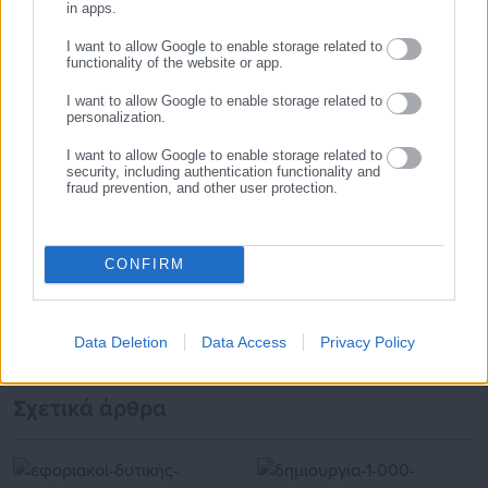
in apps.
Όλα τα νέα
δημόσιο και ιδιωτικό τομέα, ενώ λειτουργεί ως δίαυλος
διαδραστικής ενημέρωσης και επικοινωνίας μεταξύ της
I want to allow Google to enable storage related to
functionality of the website or app.
Περιφέρειας και του Κέντρου. Καθημερινά δέχεται
εκατοντάδες χιλιάδες επισκέψεις από εργαζόμενους στο
I want to allow Google to enable storage related to
Προτεινόμενα άρθρα
personalization.
δημόσιο και ιδιωτικό τομέα, πολιτικούς, αιρετούς της
Αυτοδιοίκησης, επιχειρηματίες και, κυρίως, πολίτες που
I want to allow Google to enable storage related to
ενδιαφέρονται για τοπικά, εργασιακά, ασφαλιστικά αλλά και
security, including authentication functionality and
fraud prevention, and other user protection.
για γενικότερα θέματα της επικαιρότητας.
CONFIRM
06.08.2026 | 20:59
06.08.2026 | 16:29
Η επίσημη εφαρμογή για
Μελέτη-σοκ για τους
καταγγελίες κατάληψης
Δήμους: “Ωρολογιακή βόμβα”
Data Deletion
Data Access
Privacy Policy
δρόμων και πεζοδρομίων
υποστελέχωση &
χρηματοδοτικό έλλειμμα
Σχετικά άρθρα