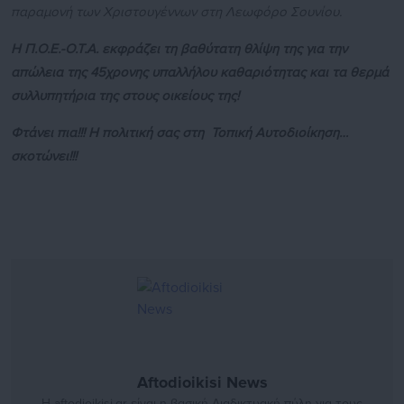
παραμονή των Χριστουγέννων στη Λεωφόρο Σουνίου.
Η Π.Ο.Ε.-Ο.Τ.Α. εκφράζει τη βαθύτατη θλίψη της για την
απώλεια της 45χρονης υπαλλήλου καθαριότητας και τα θερμά
συλλυπητήρια της στους οικείους της!
Φτάνει πια!!! Η πολιτική σας στη Τοπική Αυτοδιοίκηση…
σκοτώνει!!!
Aftodioikisi News
Η aftodioikisi.gr είναι η βασική Διαδικτυακή πύλη για τους