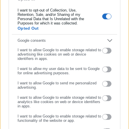
ευθύνες των «δήθεν» αρμόδιων ελεγκτικών και εποπτικών
υπηρεσιών που σκοπίμως «θάβουν» πολλές φορές ακόμη και
I want to opt-out of Collection, Use,
Retention, Sale, and/or Sharing of my
επώνυμες καταγγελίες εργαζομένων, Σωματείων και
Personal Data that Is Unrelated with the
Συμπλήρωσε επώνυμο
Purposes for which it was collected.
Ομοσπονδιών.
Opted Out
Και το ερώτημα που παραμένει αναπάντητο είναι, οι
Συμπλήρωσε email
Google consents
κυβερνητικοί καρεκλοκένταυροι και οι ανευθυνουπεύθυνοι
I want to allow Google to enable storage related to
της εξουσίας και των αρμόδιων Υπηρεσιών και Υπουργείων
advertising like cookies on web or device
έως πότε θα παρακολουθούν απλά τη «μαύρη» λίστα των
identifiers in apps.
τροχαίων ατυχημάτων να αυξάνει, με θύματα Δημοτικούς
I want to allow my user data to be sent to Google
for online advertising purposes.
υπαλλήλους;
Έως πότε θα πληρώνεται η αδιαφορία και η
ΣΥΝΕΧΙΣΤΕ ΣΤΟ WEBSITE
αβελτηρία τους με το αίμα ανθρώπων του μόχθου και του
I want to allow Google to send me personalized
advertising.
μεροκάματου; Πότε θα μπει ένα τέλος σε αυτή την τραγική
ΕΓΓΡΑΦΗ
κατάσταση που περισσότερο με πεδίο μάχης μοιάζει παρά με
I want to allow Google to enable storage related to
analytics like cookies on web or device identifiers
εργασιακό περιβάλλον;
in apps.
…Όχι άλλο αίμα στην άσφαλτο
για τους εργαζομένους της
I want to allow Google to enable storage related to
functionality of the website or app.
Τοπικής Αυτοδιοίκησης.