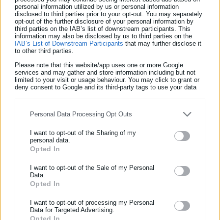
personal information utilized by us or personal information
αντί να πατάξουν την μαύρη εργασία και το «μαύρο» χρήμα
disclosed to third parties prior to your opt-out. You may separately
opt-out of the further disclosure of your personal information by
στον Ιδιωτικό Τομέα όπως διατείνονταν, κατέστησαν με την
third parties on the IAB’s list of downstream participants. This
information may also be disclosed by us to third parties on the
πολιτική τους την Τοπική Αυτοδιοίκηση «μοντέλο» της
IAB’s List of Downstream Participants
that may further disclose it
εγκληματικής νεοφιλελεύθερης πολιτικής
που εφαρμόζουν,
to other third parties.
αδιαφορώντας για τις ζωές των εργαζομένων που φαίνεται
Please note that this website/app uses one or more Google
services and may gather and store information including but not
πως θεωρούν «παράπλευρες απώλειες» ενός ακήρυχτου
limited to your visit or usage behaviour. You may click to grant or
deny consent to Google and its third-party tags to use your data
πολέμου.
for below specified purposes in below Google consent section.
Και ενώ σε άλλες περιπτώσεις θα ήταν αναμενόμενη και
Personal Data Processing Opt Outs
αυτονόητη η άμεση αυτεπάγγελτη παρέμβαση της δικαιοσύνης,
I want to opt-out of the Sharing of my
είμαστε στην δυσάρεστη θέση απλά να διαπιστώνουμε πως η
personal data.
δικαιοσύνη στην Ελλάδα του 2023 όχι μόνο δεν είναι τυφλή
Opted In
ΕΓΓΡΑΦΗ NEWSLETTER
αλλά αντιθέτως πολλές φορές δέχεται πολιτικές παρεμβάσεις.
Ενημερωθείτε πρώτοι για ειδήσεις και θέματα από το χώρο της
I want to opt-out of the Sale of my Personal
Δεν είναι η πρώτη και δεν θα είναι και η τελευταία που σε
Data.
Αυτοδιοίκησης, της δημόσιας διοίκησης, της εργασίας, της
Opted In
αντίστοιχες περιπτώσεις τα «πορίσματα» και ο καταμερισμός
ασφάλισης αλλά και γενικότερης επικαιρότητας από την Ελλάδα
ευθυνών είτε καθυστέρησαν για χρόνια είτε δεν
και όλο τον κόσμο!
I want to opt-out of processing my Personal
Data for Targeted Advertising.
καταλογίστηκαν ποτέ! Και ούτε λόγος για τις εγκληματικές
Opted In
Συμπλήρωσε όνομα