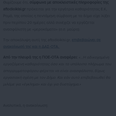
Θυμίζουμε ότι,
σύμφωνα με αποκλειστικές πληροφορίες της
aftodioikisi.gr
πρόκειται για την εργάτρια καθαριότητας Ε.Κ,
Ρομά, της οποίας η πεντάμηνη σύμβαση με το δήμο είχε λήξει
πριν περίπου 20 ημέρες αλλά συνέχιζε να εργάζεται
ανασφάλιστη με «μερoκάματο» (σ.σ. μαύρα).
Την αποκάλυψη αυτή της aftodioikisi.gr,
επιβεβαιώνει σε
ανακοίνωσή της και η ΔΑΣ-ΟΤΑ.
Από την πλευρά της η ΠΟΕ-ΟΤΑ αναφέρει:
«…Η αδικοχαμένη
εργαζόμενη καθαριότητας όσο και το υπόλοιπο πλήρωμα του
απορριμματοφόρου φέρεται να είναι ανασφάλιστο, δίχως
εργασιακή σχέση με τον Δήμο. Και εάν αυτό επιβεβαιωθεί θα
μιλάμε για «έγκλημα» και όχι για δυστύχημα.»
Αναλυτικά, η ανακοίνωση: