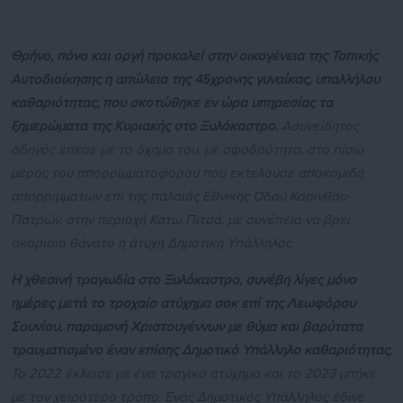
Θρήνο, πόνο και οργή προκαλεί στην οικογένεια της Τοπικής
Αυτοδιοίκησης η απώλεια της 45χρονης γυναίκας, υπαλλήλου
καθαριότητας, που σκοτώθηκε εν ώρα υπηρεσίας τα
ξημερώματα της Κυριακής στο Ξυλόκαστρο.
Ασυνείδητος
οδηγός έπεσε με το όχημα του, με σφοδρότητα, στο πίσω
μέρος του απορριμματοφόρου που εκτελούσε αποκομιδή
απορριμμάτων επί της παλαιάς Εθνικής Οδού Κορίνθου-
Πατρών, στην περιοχή Κάτω Πιτσά, με συνέπεια να βρει
ακαριαίο θάνατο η άτυχη Δημοτική Υπάλληλος.
Η χθεσινή τραγωδία στο Ξυλόκαστρο, συνέβη λίγες μόνο
ημέρες μετά το τροχαίο ατύχημα σοκ επί της Λεωφόρου
Σουνίου, παραμονή Χριστουγέννων με θύμα και βαρύτατα
τραυματισμένο έναν επίσης Δημοτικό Υπάλληλο καθαριότητας.
Το 2022 έκλεισε με ένα τραγικό ατύχημα και το 2023 μπήκε
με τον χειρότερο τρόπο. Ένας Δημοτικός Υπάλληλος έδινε