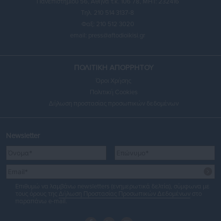
Πανεπιστημίου 56, Αθήνα τ.κ. 106 78, ΜΗΤ: 232416
Τηλ. 210 514 3137-8
Φαξ: 210 512 3020
email:
press@aftodioikisi.gr
ΠΟΛΙΤΙΚΗ ΑΠΟΡΡΗΤΟΥ
Όροι Χρήσης
Πολιτική Cookies
Δήλωση προστασίας προσωπικών δεδομένων
Newsletter
Επιθυμώ να λαμβάνω newsletters (ενημερωτικά δελτία), σύμφωνα με
τους όρους της
Δήλωση Προστασίας Προσωπικών Δεδομένων
στο
παραπάνω e-mail.