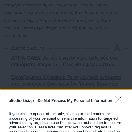
απαγόρευση προσλήψεων δημιουργώντας συνθήκες
εργασιακής «γαλέρας» στην Τοπική Αυτοδιοίκηση όπου η
δυσωδία συμφερόντων στην πλάτη των εργαζομένων
αποδεικνύεται μεγαλύτερη από αυτή των ίδιων των
σκουπιδιών!
Δείτε ακόμη:
ΔΥΠΑ-ΟΑΕΔ: Αυτές είναι οι νέες αλλαγές στα
επιδόματα ανεργίας - Πώς θα εφαρμοστούν
Εργαζόμενοι Θριασίου: Τα σημαντικά αιτήματα
στα υπουργεία Εσωτερικών, Υγείας, Εργασίας
& Οικονομικών
aftodioikisi.gr -
Do Not Process My Personal Information
If you wish to opt-out of the sale, sharing to third parties, or
processing of your personal or sensitive information for targeted
advertising by us, please use the below opt-out section to confirm
your selection. Please note that after your opt-out request is
Η κυβέρνηση, ο αρμόδιος Υπουργός Εργασίας κ. Χατζηδάκης,
processed you may continue seeing interest-based ads based on