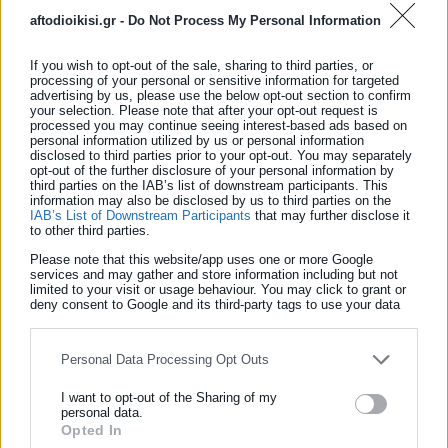
aftodioikisi.gr -
Do Not Process My Personal Information
— Κόκκινα Δάνεια
If you wish to opt-out of the sale, sharing to third parties, or
processing of your personal or sensitive information for targeted
advertising by us, please use the below opt-out section to confirm
— Προστατευόμενα τέκνα θανόντων σε φυσικές
your selection. Please note that after your opt-out request is
processed you may continue seeing interest-based ads based on
καταστροφές
personal information utilized by us or personal information
disclosed to third parties prior to your opt-out. You may separately
opt-out of the further disclosure of your personal information by
— Πρόγραμμα Γέφυρα
third parties on the IAB’s list of downstream participants. This
information may also be disclosed by us to third parties on the
— Επίδομα Αναδοχής
IAB’s List of Downstream Participants
that may further disclose it
to other third parties.
— Πρόγραμμα Συνεισφοράς Δημοσίου σε ευάλωτους
Please note that this website/app uses one or more Google
services and may gather and store information including but not
οφειλέτες
limited to your visit or usage behaviour. You may click to grant or
deny consent to Google and its third-party tags to use your data
for below specified purposes in below Google consent section.
Personal Data Processing Opt Outs
— Πρόγραμμα Προσωπικού βοηθού.
I want to opt-out of the Sharing of my
personal data.
— Επίδομα Ορεινών και μειονεκτικών περιοχών.
Opted In
ΕΓΓΡΑΦΗ NEWSLETTER