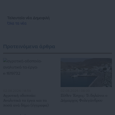
Παράλληλα, αποτελεί κόμβο αμφίδρομης επικοινωνίας
μεταξύ πολιτικών, αιρετών της Αυτοδιοίκησης αλλά και
επιχειρηματιών με τους πολίτες και τους εργαζόμενους στο
Τελευταία νέα
Δημοφιλή
δημόσιο και ιδιωτικό τομέα, ενώ λειτουργεί ως δίαυλος
Όλα τα νέα
διαδραστικής ενημέρωσης και επικοινωνίας μεταξύ της
Περιφέρειας και του Κέντρου. Καθημερινά δέχεται
εκατοντάδες χιλιάδες επισκέψεις από εργαζόμενους στο
δημόσιο και ιδιωτικό τομέα, πολιτικούς, αιρετούς της
Προτεινόμενα άρθρα
Αυτοδιοίκησης, επιχειρηματίες και, κυρίως, πολίτες που
ενδιαφέρονται για τοπικά, εργασιακά, ασφαλιστικά αλλά και
για γενικότερα θέματα της επικαιρότητας.
02.08.2026 | 14:59
02.08.2026 | 08:00
Αγροτική οδοποιία:
Πόθεν Έσχες: Τι δηλώνει ο
Αναλυτικά τα έργα και τα
Δήμαρχος Φολεγάνδρου
ποσά ανά δήμο (έγγραφα)