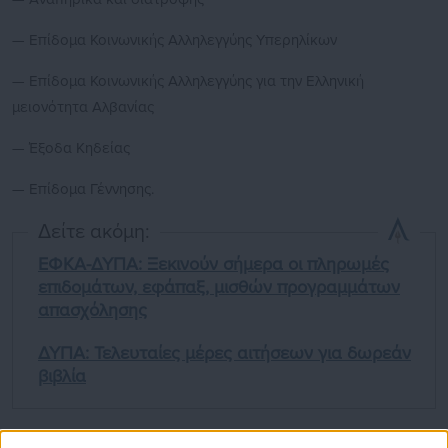
— Επίδομα Κοινωνικής Αλληλεγγύης Υπερηλίκων
— Επίδομα Κοινωνικής Αλληλεγγύης για την Ελληνική
μειονότητα Αλβανίας
— Έξοδα Κηδείας
— Επίδομα Γέννησης.
Δείτε ακόμη:
ΕΦΚΑ-ΔΥΠΑ: Ξεκινούν σήμερα οι πληρωμές
επιδομάτων, εφάπαξ, μισθών προγραμμάτων
απασχόλησης
ΔΥΠΑ: Τελευταίες μέρες αιτήσεων για δωρεάν
βιβλία