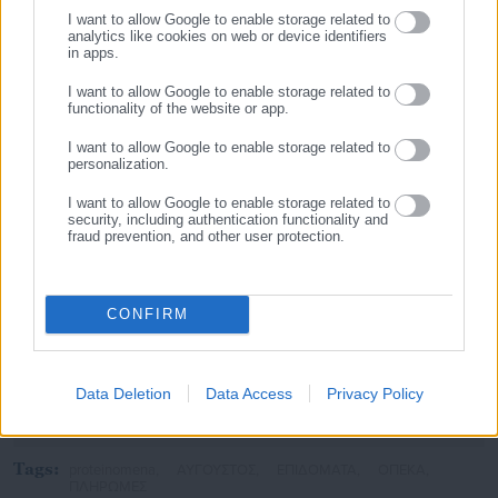
I want to allow Google to enable storage related to
analytics like cookies on web or device identifiers
in apps.
I want to allow Google to enable storage related to
functionality of the website or app.
I want to allow Google to enable storage related to
personalization.
I want to allow Google to enable storage related to
security, including authentication functionality and
fraud prevention, and other user protection.
Aftodioikisi News
Η aftodioikisi.gr είναι η βασική Διαδικτυακή πύλη για τους
ΟΤΑ, το Δημόσιο και την Εργασία στην Ελλάδα,
CONFIRM
λειτουργώντας από τον Απρίλιο του 2008 ως πηγή έγκυρης
και συνεχούς ροής ενημέρωσης με ειδήσεις και θέματα από
το χώρο της Αυτοδιοίκησης, της Δημόσιας Διοίκησης, της
Data Deletion
Data Access
Privacy Policy
Εργασίας, της Ασφάλισης αλλά και γενικότερης
Περισσότερα
επικαιρότητας από την Ελλάδα και όλο τον κόσμο. Τον Μάιο
του 2010, μόλις δύο χρόνια μετά την έναρξη της λειτουργίας
Tags:
proteinomena,
ΑΥΓΟΥΣΤΟΣ,
ΕΠΙΔΟΜΑΤΑ,
ΟΠΕΚΑ,
της τιμήθηκε με το δημοσιογραφικό Βραβείο Μπότση.
ΠΛΗΡΩΜΕΣ