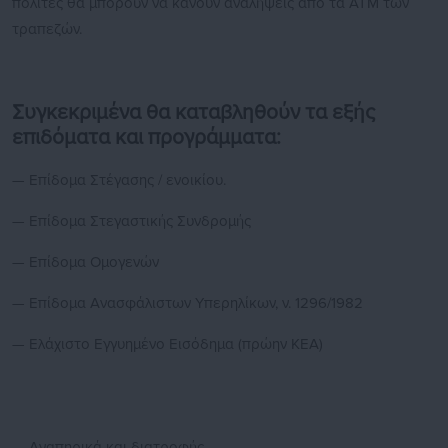
πολίτες θα μπορούν να κάνουν αναλήψεις από τα ΑΤΜ των
τραπεζών.
Συγκεκριμένα θα καταβληθούν τα εξής
επιδόματα και προγράμματα:
— Επίδομα Στέγασης / ενοικίου.
— Επίδομα Στεγαστικής Συνδρομής
— Επίδομα Ομογενών
— Επίδομα Ανασφάλιστων Υπερηλίκων, ν. 1296/1982
— Ελάχιστο Εγγυημένο Εισόδημα (πρώην ΚΕΑ)
— Αναπηρικά και διατροφής