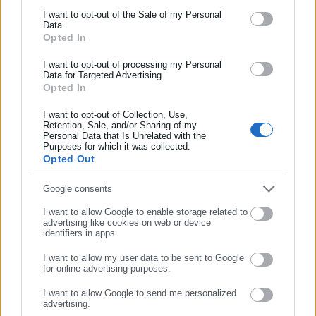
Σε ισχύ η προπληρωμένη κάρτα
Ενημερωθείτε πρώτοι για ειδήσεις και θέματα από το χώρο της
I want to opt-out of the Sale of my Personal
Data.
Αυτοδιοίκησης, της δημόσιας διοίκησης, της εργασίας, της
Opted In
ασφάλισης αλλά και γενικότερης επικαιρότητας από την Ελλάδα
Σημειώνουμε ότι σε ισχύ είναι η εφαρμογή της
και όλο τον κόσμο!
I want to opt-out of processing my Personal
Data for Targeted Advertising.
προπληρωμένης κάρτας για μια σειρά προνοιακά επιδόματα
Opted In
Συμπλήρωσε όνομα
που χορηγεί ο ΟΠΕΚΑ.
I want to opt-out of Collection, Use,
Ουσιαστικά προβλέπεται η καταβολή του 50% του ποσού
Retention, Sale, and/or Sharing of my
Personal Data that Is Unrelated with the
Συμπλήρωσε επώνυμο
μέσω πίστωσης σε ειδική προπληρωμένη κάρτα (το υπόλοιπο
Purposes for which it was collected.
Opted Out
50% σε μετρητά). Η κάρτα θα είναι υποχρεωτική για όλους
τους δικαιούχους, ανεξαρτήτως του αριθμού των επιδομάτων
Συμπλήρωσε email
Google consents
που λαμβάνουν, και θα εκδίδεται χωρίς κόστος από παρόχους
I want to allow Google to enable storage related to
υπηρεσιών πληρωμών.
advertising like cookies on web or device
identifiers in apps.
Η κάρτα θα μπορεί να χρησιμοποιηθεί αποκλειστικά στην
I want to allow my user data to be sent to Google
Ελλάδα και σε χώρες εντός Ευρωπαϊκής Ενωσης για κάθε
for online advertising purposes.
ΣΥΝΕΧΙΣΤΕ ΣΤΟ WEBSITE
είδους αγορά προϊόντων ή υπηρεσιών, εξαιρουμένων των
I want to allow Google to send me personalized
συναλλαγών που αφορούν αγορά όπλων και τυχερά παίγνια.
advertising.
ΕΓΓΡΑΦΗ